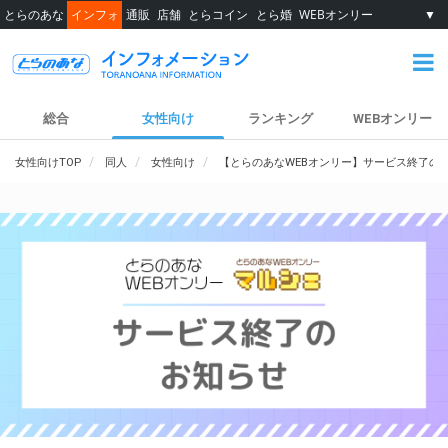
とらのあな
インフォ
通販
店舗
とらコイン
とら婚
WEBオンリー
▼
総合
女性向け
ランキング
WEBオンリー
女性向けTOP
同人
女性向け
【とらのあなWEBオンリー】サービス終了の