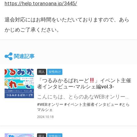
https://help.toranoana.jp/3445/
退会対応にはお時間をいただいておりますので、あら
かじめご了承ください。
関連記事
同人
女性向け
「つるみかるぱれーど
」イベント主催
者インタビュー-マルシェ編vol.3-
こんにちは、とらのあなWEBオンリー運営スタッフです。 新たにお届けする、イベント主催者インタビュー-マルシェ編-は、 とらのあなWEBオンリー「マルシェ」をご利用した主催様に 「マルシェ」を使って開催した感想や心がけをお聞きする企画です。 今回は、WEBオンリー初開催「つるみかるぱれーど
#WEBオンリー
#イベント主催者インタビュー
#とら
マルシェ
2024.10.18
同人
女性向け