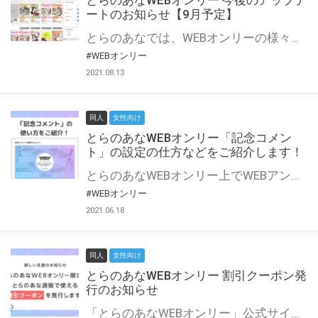
とらのあなWEBオンリー 今後のアップデ
ートのお知らせ【9月予定】
とらのあなでは、WEBオンリーの様々な支援を実施しています。 今回は2021年9月に実装を予定しているアップデート情報についてご紹介いたします。 とらのあなWEBオンリーサイトはこちら
#WEBオンリー
2021.08.13
同人
女性向け
とらのあなWEBオンリー「記念コメン
ト」の設定の仕方などをご紹介します！
とらのあなWEBオンリー上でWEBアンソロジーが作成できる「記念コメント」について、その使い方や作成手順を解説します！ 支援タイプを「サークル参加型」「サークル参加型・マルシェ(イベント会場)機能付き」でお申し込みいただいている主催者様はぜひご活用ください♪ とらのあなWEBオンリーサイトはこちら
#WEBオンリー
2021.06.18
同人
女性向け
とらのあなWEBオンリー 割引クーポン発
行のお知らせ
「とらのあなWEBオンリー」公式サイトでとらのあな通販の「割引クーポン」を配布中！ イベントごとに開催当日限定で使える割引クーポンのシリアルコードを発行します。 とらのあなWEBオンリーのページをチェックして、イベント当日にお得にお買い物を楽しみましょう♪ ※本キャンペーンは予告なく終了する場合がございます。 とらのあなWEBオンリーサイトはこちら