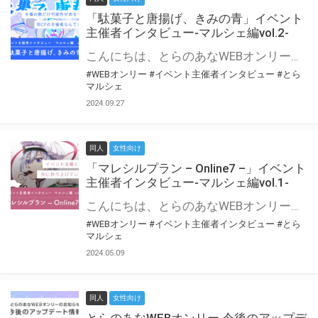
「駄菓子と唐揚げ、きみの青」イベント
主催者インタビュー-マルシェ編vol.2-
こんにちは、とらのあなWEBオンリー運営スタッフです。 新たにお届けする、イベント主催者インタビュー-マルシェ編-は、 とらのあなWEBオンリー「マルシェ」をご利用の主催様に 「マルシェ」を使ってイベントを開催した感想や心がけをお聞きする企画です。 今回は、WEBオンリー初開催「駄菓子と唐揚げ、きみの青」より、 主催のぎこ六屋様にお話を伺いました。 協力：ぎこ六屋様／イベント公式Twitter（@krkgwks） とらのあなWEBオンリー「マルシェ」とは？ WEBオンリーでリアルタイムでコミュニケーションがとれるオンライン会場です。
#WEBオンリー
#イベント主催者インタビュー
#とら
マルシェ
2024.09.27
同人
女性向け
「マレシルプラン – Online7 –」イベント
主催者インタビュー-マルシェ編vol.1-
こんにちは、とらのあなWEBオンリー運営スタッフです。 新たにお届けする、イベント主催者インタビュー-マルシェ編-は、 とらのあなWEBオンリー「マルシェ」をご利用した主催様に 「マルシェ」を使って開催した感想や心がけをお聞きする企画です。 今回は、WEBオンリー開催7回目迎えた「マレシルプラン – Online7 –」より、 主催の玉川うた様にお話を伺いました。 ▼マレシルプランのインタビュー前回記事 「イベント主催者インタビュー vol.6」はこちら 協力：玉川うた様（マレシルプラン実行委員会 代表）／イベント公式Twitter（@mallesil_plan） とらのあなWEBオンリー「マルシェ」とは？ WEBオンリーでリアルタイムでコミュニケーションがとれるオンライン会場です。
#WEBオンリー
#イベント主催者インタビュー
#とら
マルシェ
2024.05.09
同人
女性向け