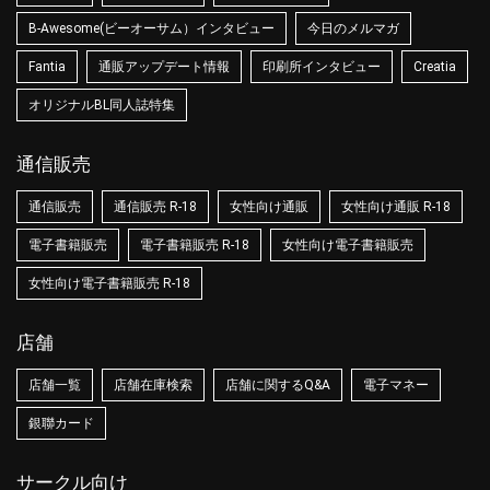
B-Awesome(ビーオーサム）インタビュー
今日のメルマガ
Fantia
通販アップデート情報
印刷所インタビュー
Creatia
オリジナルBL同人誌特集
通信販売
通信販売
通信販売 R-18
女性向け通販
女性向け通販 R-18
電子書籍販売
電子書籍販売 R-18
女性向け電子書籍販売
女性向け電子書籍販売 R-18
店舗
店舗一覧
店舗在庫検索
店舗に関するQ&A
電子マネー
銀聯カード
サークル向け