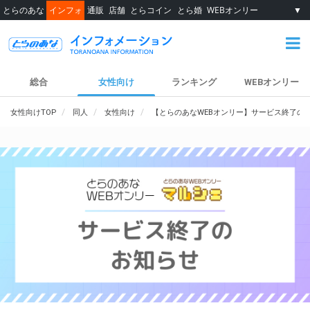
とらのあな
インフォ
通販
店舗
とらコイン
とら婚
WEBオンリー
▼
総合
女性向け
ランキング
WEBオンリー
女性向けTOP
同人
女性向け
【とらのあなWEBオンリー】サービス終了の