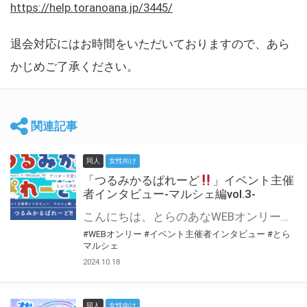
https://help.toranoana.jp/3445/
退会対応にはお時間をいただいておりますので、あら
かじめご了承ください。
関連記事
同人
女性向け
「つるみかるぱれーど
」イベント主催
者インタビュー-マルシェ編vol.3-
こんにちは、とらのあなWEBオンリー運営スタッフです。 新たにお届けする、イベント主催者インタビュー-マルシェ編-は、 とらのあなWEBオンリー「マルシェ」をご利用した主催様に 「マルシェ」を使って開催した感想や心がけをお聞きする企画です。 今回は、WEBオンリー初開催「つるみかるぱれーど
#WEBオンリー
#イベント主催者インタビュー
#とら
マルシェ
2024.10.18
同人
女性向け