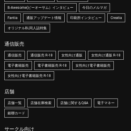
B-Awesome(ビーオーサム）インタビュー
今日のメルマガ
Fantia
通販アップデート情報
印刷所インタビュー
Creatia
オリジナルBL同人誌特集
通信販売
通信販売
通信販売 R-18
女性向け通販
女性向け通販 R-18
電子書籍販売
電子書籍販売 R-18
女性向け電子書籍販売
女性向け電子書籍販売 R-18
店舗
店舗一覧
店舗在庫検索
店舗に関するQ&A
電子マネー
銀聯カード
サークル向け