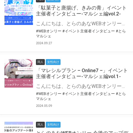
「駄菓子と唐揚げ、きみの青」イベント
主催者インタビュー-マルシェ編vol.2-
こんにちは、とらのあなWEBオンリー運営スタッフです。 新たにお届けする、イベント主催者インタビュー-マルシェ編-は、 とらのあなWEBオンリー「マルシェ」をご利用の主催様に 「マルシェ」を使ってイベントを開催した感想や心がけをお聞きする企画です。 今回は、WEBオンリー初開催「駄菓子と唐揚げ、きみの青」より、 主催のぎこ六屋様にお話を伺いました。 協力：ぎこ六屋様／イベント公式Twitter（@krkgwks） とらのあなWEBオンリー「マルシェ」とは？ WEBオンリーでリアルタイムでコミュニケーションがとれるオンライン会場です。
#WEBオンリー
#イベント主催者インタビュー
#とら
マルシェ
2024.09.27
同人
女性向け
「マレシルプラン – Online7 –」イベント
主催者インタビュー-マルシェ編vol.1-
こんにちは、とらのあなWEBオンリー運営スタッフです。 新たにお届けする、イベント主催者インタビュー-マルシェ編-は、 とらのあなWEBオンリー「マルシェ」をご利用した主催様に 「マルシェ」を使って開催した感想や心がけをお聞きする企画です。 今回は、WEBオンリー開催7回目迎えた「マレシルプラン – Online7 –」より、 主催の玉川うた様にお話を伺いました。 ▼マレシルプランのインタビュー前回記事 「イベント主催者インタビュー vol.6」はこちら 協力：玉川うた様（マレシルプラン実行委員会 代表）／イベント公式Twitter（@mallesil_plan） とらのあなWEBオンリー「マルシェ」とは？ WEBオンリーでリアルタイムでコミュニケーションがとれるオンライン会場です。
#WEBオンリー
#イベント主催者インタビュー
#とら
マルシェ
2024.05.09
同人
女性向け