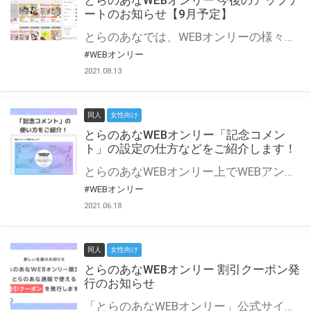
とらのあなWEBオンリー 今後のアップデ
ートのお知らせ【9月予定】
とらのあなでは、WEBオンリーの様々な支援を実施しています。 今回は2021年9月に実装を予定しているアップデート情報についてご紹介いたします。 とらのあなWEBオンリーサイトはこちら
#WEBオンリー
2021.08.13
同人
女性向け
とらのあなWEBオンリー「記念コメン
ト」の設定の仕方などをご紹介します！
とらのあなWEBオンリー上でWEBアンソロジーが作成できる「記念コメント」について、その使い方や作成手順を解説します！ 支援タイプを「サークル参加型」「サークル参加型・マルシェ(イベント会場)機能付き」でお申し込みいただいている主催者様はぜひご活用ください♪ とらのあなWEBオンリーサイトはこちら
#WEBオンリー
2021.06.18
同人
女性向け
とらのあなWEBオンリー 割引クーポン発
行のお知らせ
「とらのあなWEBオンリー」公式サイトでとらのあな通販の「割引クーポン」を配布中！ イベントごとに開催当日限定で使える割引クーポンのシリアルコードを発行します。 とらのあなWEBオンリーのページをチェックして、イベント当日にお得にお買い物を楽しみましょう♪ ※本キャンペーンは予告なく終了する場合がございます。 とらのあなWEBオンリーサイトはこちら