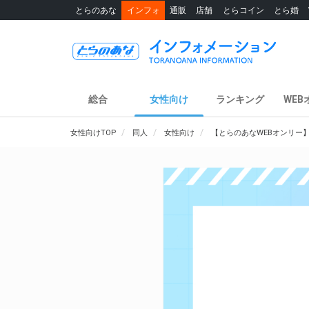
とらのあな
インフォ
通販
店舗
とらコイン
とら婚
総合
女性向け
ランキング
WEB
女性向けTOP
同人
女性向け
【とらのあなWEBオンリー