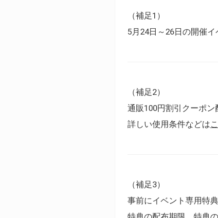
（補足1）
5月24日～26日の開
（補足2）
通販100円割引クーポン
詳しい使用条件などは
（補足3）
事前にイベント専用特
特典の配布期限、特典