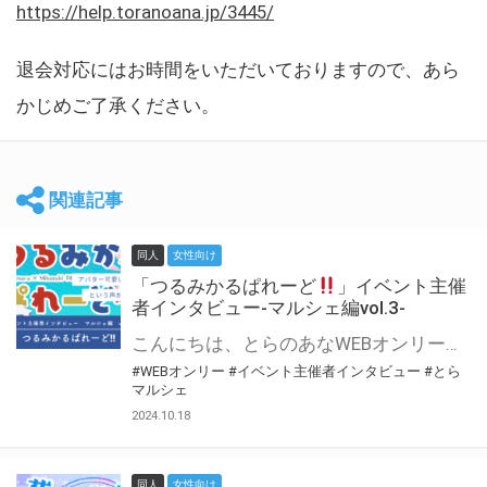
https://help.toranoana.jp/3445/
退会対応にはお時間をいただいておりますので、あら
かじめご了承ください。
関連記事
同人
女性向け
「つるみかるぱれーど
」イベント主催
者インタビュー-マルシェ編vol.3-
こんにちは、とらのあなWEBオンリー運営スタッフです。 新たにお届けする、イベント主催者インタビュー-マルシェ編-は、 とらのあなWEBオンリー「マルシェ」をご利用した主催様に 「マルシェ」を使って開催した感想や心がけをお聞きする企画です。 今回は、WEBオンリー初開催「つるみかるぱれーど
#WEBオンリー
#イベント主催者インタビュー
#とら
マルシェ
2024.10.18
同人
女性向け