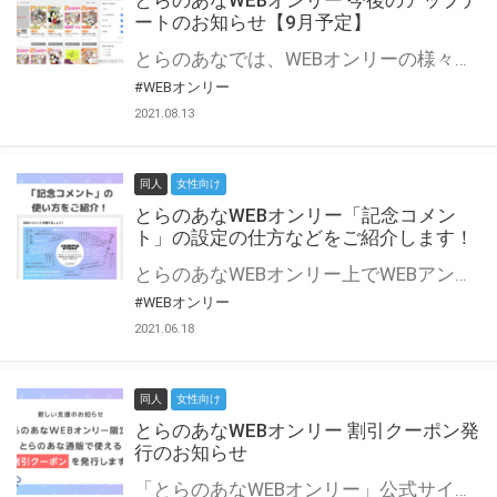
とらのあなWEBオンリー 今後のアップデ
ートのお知らせ【9月予定】
とらのあなでは、WEBオンリーの様々な支援を実施しています。 今回は2021年9月に実装を予定しているアップデート情報についてご紹介いたします。 とらのあなWEBオンリーサイトはこちら
#WEBオンリー
2021.08.13
同人
女性向け
とらのあなWEBオンリー「記念コメン
ト」の設定の仕方などをご紹介します！
とらのあなWEBオンリー上でWEBアンソロジーが作成できる「記念コメント」について、その使い方や作成手順を解説します！ 支援タイプを「サークル参加型」「サークル参加型・マルシェ(イベント会場)機能付き」でお申し込みいただいている主催者様はぜひご活用ください♪ とらのあなWEBオンリーサイトはこちら
#WEBオンリー
2021.06.18
同人
女性向け
とらのあなWEBオンリー 割引クーポン発
行のお知らせ
「とらのあなWEBオンリー」公式サイトでとらのあな通販の「割引クーポン」を配布中！ イベントごとに開催当日限定で使える割引クーポンのシリアルコードを発行します。 とらのあなWEBオンリーのページをチェックして、イベント当日にお得にお買い物を楽しみましょう♪ ※本キャンペーンは予告なく終了する場合がございます。 とらのあなWEBオンリーサイトはこちら