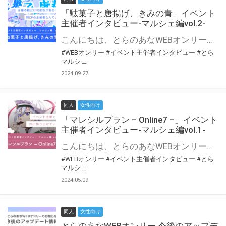
「駄菓子と唐揚げ、きみの青」イベント
主催者インタビュー-マルシェ編vol.2-
こんにちは、とらのあなWEBオンリー運営スタッフです。 新たにお届けする、イベント主催者インタビュー-マルシェ編-は、 とらのあなWEBオンリー「マルシェ」をご利用の主催様に 「マルシェ」を使ってイベントを開催した感想や心がけをお聞きする企画です。 今回は、WEBオンリー初開催「駄菓子と唐揚げ、きみの青」より、 主催のぎこ六屋様にお話を伺いました。 協力：ぎこ六屋様／イベント公式Twitter（@krkgwks） とらのあなWEBオンリー「マルシェ」とは？ WEBオンリーでリアルタイムでコミュニケーションがとれるオンライン会場です。
#WEBオンリー
#イベント主催者インタビュー
#とら
マルシェ
2024.09.27
同人
女性向け
「マレシルプラン – Online7 –」イベント
主催者インタビュー-マルシェ編vol.1-
こんにちは、とらのあなWEBオンリー運営スタッフです。 新たにお届けする、イベント主催者インタビュー-マルシェ編-は、 とらのあなWEBオンリー「マルシェ」をご利用した主催様に 「マルシェ」を使って開催した感想や心がけをお聞きする企画です。 今回は、WEBオンリー開催7回目迎えた「マレシルプラン – Online7 –」より、 主催の玉川うた様にお話を伺いました。 ▼マレシルプランのインタビュー前回記事 「イベント主催者インタビュー vol.6」はこちら 協力：玉川うた様（マレシルプラン実行委員会 代表）／イベント公式Twitter（@mallesil_plan） とらのあなWEBオンリー「マルシェ」とは？ WEBオンリーでリアルタイムでコミュニケーションがとれるオンライン会場です。
#WEBオンリー
#イベント主催者インタビュー
#とら
マルシェ
2024.05.09
同人
女性向け