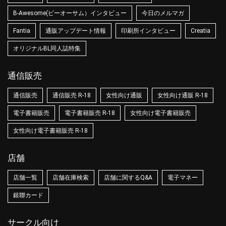
B-Awesome(ビーオーサム）インタビュー
今日のメルマガ
Fantia
通販アップデート情報
印刷所インタビュー
Creatia
オリジナルBL同人誌特集
通信販売
通信販売
通信販売 R-18
女性向け通販
女性向け通販 R-18
電子書籍販売
電子書籍販売 R-18
女性向け電子書籍販売
女性向け電子書籍販売 R-18
店舗
店舗一覧
店舗在庫検索
店舗に関するQ&A
電子マネー
銀聯カード
サークル向け