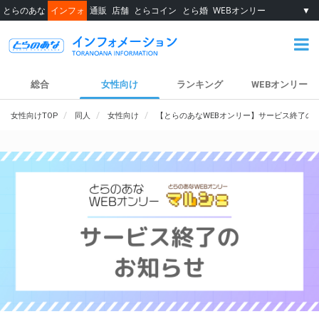
とらのあな
インフォ
通販
店舗
とらコイン
とら婚
WEBオンリー
▼
総合
女性向け
ランキング
WEBオンリー
女性向けTOP
同人
女性向け
【とらのあなWEBオンリー】サービス終了の