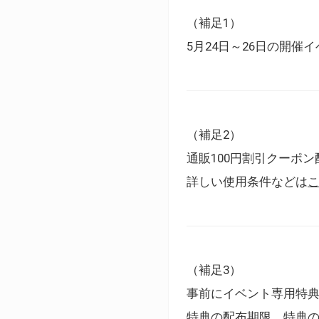
（補足1）
5月24日～26日の開
（補足2）
通販100円割引クーポン
詳しい使用条件などは
（補足3）
事前にイベント専用特
特典の配布期限、特典