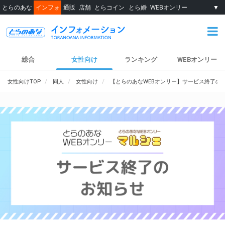
とらのあな
インフォ
通販
店舗
とらコイン
とら婚
WEBオンリー
▼
総合
女性向け
ランキング
WEBオンリー
女性向けTOP
同人
女性向け
【とらのあなWEBオンリー】サービス終了の