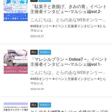
「駄菓子と唐揚げ、きみの青」イベント
主催者インタビュー-マルシェ編vol.2-
こんにちは、とらのあなWEBオンリー運営スタッフです。 新たにお届けする、イベント主催者インタビュー-マルシェ編-は、 とらのあなWEBオンリー「マルシェ」をご利用の主催様に 「マルシェ」を使ってイベントを開催した感想や心がけをお聞きする企画です。 今回は、WEBオンリー初開催「駄菓子と唐揚げ、きみの青」より、 主催のぎこ六屋様にお話を伺いました。 協力：ぎこ六屋様／イベント公式Twitter（@krkgwks） とらのあなWEBオンリー「マルシェ」とは？ WEBオンリーでリアルタイムでコミュニケーションがとれるオンライン会場です。
#WEBオンリー
#イベント主催者インタビュー
#とら
マルシェ
2024.09.27
同人
女性向け
「マレシルプラン – Online7 –」イベント
主催者インタビュー-マルシェ編vol.1-
こんにちは、とらのあなWEBオンリー運営スタッフです。 新たにお届けする、イベント主催者インタビュー-マルシェ編-は、 とらのあなWEBオンリー「マルシェ」をご利用した主催様に 「マルシェ」を使って開催した感想や心がけをお聞きする企画です。 今回は、WEBオンリー開催7回目迎えた「マレシルプラン – Online7 –」より、 主催の玉川うた様にお話を伺いました。 ▼マレシルプランのインタビュー前回記事 「イベント主催者インタビュー vol.6」はこちら 協力：玉川うた様（マレシルプラン実行委員会 代表）／イベント公式Twitter（@mallesil_plan） とらのあなWEBオンリー「マルシェ」とは？ WEBオンリーでリアルタイムでコミュニケーションがとれるオンライン会場です。
#WEBオンリー
#イベント主催者インタビュー
#とら
マルシェ
2024.05.09
同人
女性向け