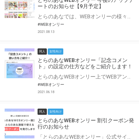
とらのあなWEBオンリー 今後のアップデ
ートのお知らせ【9月予定】
とらのあなでは、WEBオンリーの様々な支援を実施しています。 今回は2021年9月に実装を予定しているアップデート情報についてご紹介いたします。 とらのあなWEBオンリーサイトはこちら
#WEBオンリー
2021.08.13
同人
女性向け
とらのあなWEBオンリー「記念コメン
ト」の設定の仕方などをご紹介します！
とらのあなWEBオンリー上でWEBアンソロジーが作成できる「記念コメント」について、その使い方や作成手順を解説します！ 支援タイプを「サークル参加型」「サークル参加型・マルシェ(イベント会場)機能付き」でお申し込みいただいている主催者様はぜひご活用ください♪ とらのあなWEBオンリーサイトはこちら
#WEBオンリー
2021.06.18
同人
女性向け
とらのあなWEBオンリー 割引クーポン発
行のお知らせ
「とらのあなWEBオンリー」公式サイトでとらのあな通販の「割引クーポン」を配布中！ イベントごとに開催当日限定で使える割引クーポンのシリアルコードを発行します。 とらのあなWEBオンリーのページをチェックして、イベント当日にお得にお買い物を楽しみましょう♪ ※本キャンペーンは予告なく終了する場合がございます。 とらのあなWEBオンリーサイトはこちら