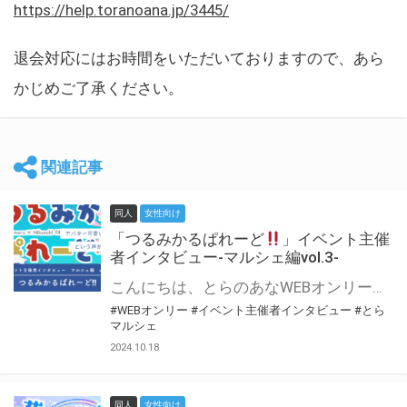
https://help.toranoana.jp/3445/
退会対応にはお時間をいただいておりますので、あら
かじめご了承ください。
関連記事
同人
女性向け
「つるみかるぱれーど
」イベント主催
者インタビュー-マルシェ編vol.3-
こんにちは、とらのあなWEBオンリー運営スタッフです。 新たにお届けする、イベント主催者インタビュー-マルシェ編-は、 とらのあなWEBオンリー「マルシェ」をご利用した主催様に 「マルシェ」を使って開催した感想や心がけをお聞きする企画です。 今回は、WEBオンリー初開催「つるみかるぱれーど
#WEBオンリー
#イベント主催者インタビュー
#とら
マルシェ
2024.10.18
同人
女性向け