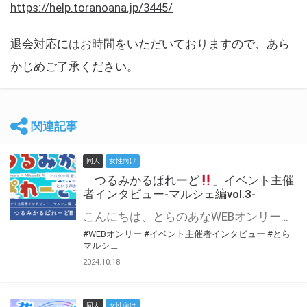
https://help.toranoana.jp/3445/
退会対応にはお時間をいただいておりますので、あら
かじめご了承ください。
関連記事
同人
女性向け
「つるみかるぱれーど
」イベント主催
者インタビュー-マルシェ編vol.3-
こんにちは、とらのあなWEBオンリー運営スタッフです。 新たにお届けする、イベント主催者インタビュー-マルシェ編-は、 とらのあなWEBオンリー「マルシェ」をご利用した主催様に 「マルシェ」を使って開催した感想や心がけをお聞きする企画です。 今回は、WEBオンリー初開催「つるみかるぱれーど
#WEBオンリー
#イベント主催者インタビュー
#とら
マルシェ
2024.10.18
同人
女性向け