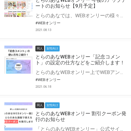
とらのあなWEBオンリー 今後のアップデ
ートのお知らせ【9月予定】
とらのあなでは、WEBオンリーの様々な支援を実施しています。 今回は2021年9月に実装を予定しているアップデート情報についてご紹介いたします。 とらのあなWEBオンリーサイトはこちら
#WEBオンリー
2021.08.13
同人
女性向け
とらのあなWEBオンリー「記念コメン
ト」の設定の仕方などをご紹介します！
とらのあなWEBオンリー上でWEBアンソロジーが作成できる「記念コメント」について、その使い方や作成手順を解説します！ 支援タイプを「サークル参加型」「サークル参加型・マルシェ(イベント会場)機能付き」でお申し込みいただいている主催者様はぜひご活用ください♪ とらのあなWEBオンリーサイトはこちら
#WEBオンリー
2021.06.18
同人
女性向け
とらのあなWEBオンリー 割引クーポン発
行のお知らせ
「とらのあなWEBオンリー」公式サイトでとらのあな通販の「割引クーポン」を配布中！ イベントごとに開催当日限定で使える割引クーポンのシリアルコードを発行します。 とらのあなWEBオンリーのページをチェックして、イベント当日にお得にお買い物を楽しみましょう♪ ※本キャンペーンは予告なく終了する場合がございます。 とらのあなWEBオンリーサイトはこちら