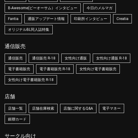
B-Awesome(ビーオーサム）インタビュー
今日のメルマガ
Fantia
通販アップデート情報
印刷所インタビュー
Creatia
オリジナルBL同人誌特集
通信販売
通信販売
通信販売 R-18
女性向け通販
女性向け通販 R-18
電子書籍販売
電子書籍販売 R-18
女性向け電子書籍販売
女性向け電子書籍販売 R-18
店舗
店舗一覧
店舗在庫検索
店舗に関するQ&A
電子マネー
銀聯カード
サークル向け