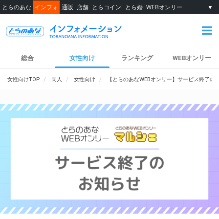
とらのあな
インフォ
通販
店舗
とらコイン
とら婚
WEBオンリー
▼
総合
女性向け
ランキング
WEBオンリー
女性向けTOP
同人
女性向け
【とらのあなWEBオンリー】サービス終了の