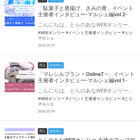
「駄菓子と唐揚げ、きみの青」イベント
主催者インタビュー-マルシェ編vol.2-
こんにちは、とらのあなWEBオンリー運営スタッフです。 新たにお届けする、イベント主催者インタビュー-マルシェ編-は、 とらのあなWEBオンリー「マルシェ」をご利用の主催様に 「マルシェ」を使ってイベントを開催した感想や心がけをお聞きする企画です。 今回は、WEBオンリー初開催「駄菓子と唐揚げ、きみの青」より、 主催のぎこ六屋様にお話を伺いました。 協力：ぎこ六屋様／イベント公式Twitter（@krkgwks） とらのあなWEBオンリー「マルシェ」とは？ WEBオンリーでリアルタイムでコミュニケーションがとれるオンライン会場です。
#WEBオンリー
#イベント主催者インタビュー
#とら
マルシェ
2024.09.27
同人
女性向け
「マレシルプラン – Online7 –」イベント
主催者インタビュー-マルシェ編vol.1-
こんにちは、とらのあなWEBオンリー運営スタッフです。 新たにお届けする、イベント主催者インタビュー-マルシェ編-は、 とらのあなWEBオンリー「マルシェ」をご利用した主催様に 「マルシェ」を使って開催した感想や心がけをお聞きする企画です。 今回は、WEBオンリー開催7回目迎えた「マレシルプラン – Online7 –」より、 主催の玉川うた様にお話を伺いました。 ▼マレシルプランのインタビュー前回記事 「イベント主催者インタビュー vol.6」はこちら 協力：玉川うた様（マレシルプラン実行委員会 代表）／イベント公式Twitter（@mallesil_plan） とらのあなWEBオンリー「マルシェ」とは？ WEBオンリーでリアルタイムでコミュニケーションがとれるオンライン会場です。
#WEBオンリー
#イベント主催者インタビュー
#とら
マルシェ
2024.05.09
同人
女性向け