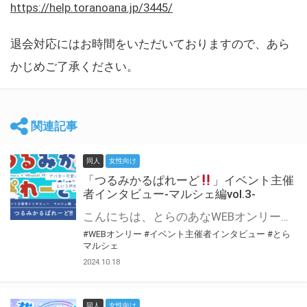
https://help.toranoana.jp/3445/
退会対応にはお時間をいただいておりますので、あら
かじめご了承ください。
関連記事
同人
女性向け
「つるみかるぱれーど
」イベント主催
者インタビュー-マルシェ編vol.3-
こんにちは、とらのあなWEBオンリー運営スタッフです。 新たにお届けする、イベント主催者インタビュー-マルシェ編-は、 とらのあなWEBオンリー「マルシェ」をご利用した主催様に 「マルシェ」を使って開催した感想や心がけをお聞きする企画です。 今回は、WEBオンリー初開催「つるみかるぱれーど
#WEBオンリー
#イベント主催者インタビュー
#とら
マルシェ
2024.10.18
同人
女性向け