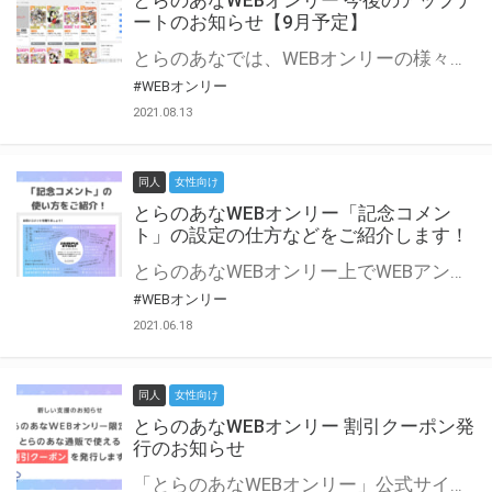
とらのあなWEBオンリー 今後のアップデ
ートのお知らせ【9月予定】
とらのあなでは、WEBオンリーの様々な支援を実施しています。 今回は2021年9月に実装を予定しているアップデート情報についてご紹介いたします。 とらのあなWEBオンリーサイトはこちら
#WEBオンリー
2021.08.13
同人
女性向け
とらのあなWEBオンリー「記念コメン
ト」の設定の仕方などをご紹介します！
とらのあなWEBオンリー上でWEBアンソロジーが作成できる「記念コメント」について、その使い方や作成手順を解説します！ 支援タイプを「サークル参加型」「サークル参加型・マルシェ(イベント会場)機能付き」でお申し込みいただいている主催者様はぜひご活用ください♪ とらのあなWEBオンリーサイトはこちら
#WEBオンリー
2021.06.18
同人
女性向け
とらのあなWEBオンリー 割引クーポン発
行のお知らせ
「とらのあなWEBオンリー」公式サイトでとらのあな通販の「割引クーポン」を配布中！ イベントごとに開催当日限定で使える割引クーポンのシリアルコードを発行します。 とらのあなWEBオンリーのページをチェックして、イベント当日にお得にお買い物を楽しみましょう♪ ※本キャンペーンは予告なく終了する場合がございます。 とらのあなWEBオンリーサイトはこちら