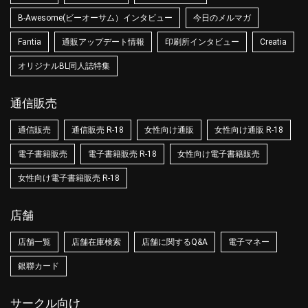
B-Awesome(ビーオーサム）インタビュー
今日のメルマガ
Fantia
通販アップデート情報
印刷所インタビュー
Creatia
オリジナルBL同人誌特集
通信販売
通信販売
通信販売 R-18
女性向け通販
女性向け通販 R-18
電子書籍販売
電子書籍販売 R-18
女性向け電子書籍販売
女性向け電子書籍販売 R-18
店舗
店舗一覧
店舗在庫検索
店舗に関するQ&A
電子マネー
銀聯カード
サークル向け