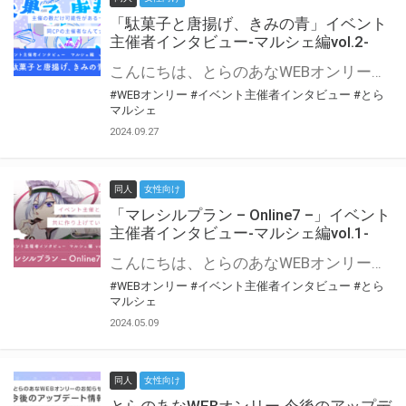
「駄菓子と唐揚げ、きみの青」イベント
主催者インタビュー-マルシェ編vol.2-
こんにちは、とらのあなWEBオンリー運営スタッフです。 新たにお届けする、イベント主催者インタビュー-マルシェ編-は、 とらのあなWEBオンリー「マルシェ」をご利用の主催様に 「マルシェ」を使ってイベントを開催した感想や心がけをお聞きする企画です。 今回は、WEBオンリー初開催「駄菓子と唐揚げ、きみの青」より、 主催のぎこ六屋様にお話を伺いました。 協力：ぎこ六屋様／イベント公式Twitter（@krkgwks） とらのあなWEBオンリー「マルシェ」とは？ WEBオンリーでリアルタイムでコミュニケーションがとれるオンライン会場です。
#WEBオンリー
#イベント主催者インタビュー
#とら
マルシェ
2024.09.27
同人
女性向け
「マレシルプラン – Online7 –」イベント
主催者インタビュー-マルシェ編vol.1-
こんにちは、とらのあなWEBオンリー運営スタッフです。 新たにお届けする、イベント主催者インタビュー-マルシェ編-は、 とらのあなWEBオンリー「マルシェ」をご利用した主催様に 「マルシェ」を使って開催した感想や心がけをお聞きする企画です。 今回は、WEBオンリー開催7回目迎えた「マレシルプラン – Online7 –」より、 主催の玉川うた様にお話を伺いました。 ▼マレシルプランのインタビュー前回記事 「イベント主催者インタビュー vol.6」はこちら 協力：玉川うた様（マレシルプラン実行委員会 代表）／イベント公式Twitter（@mallesil_plan） とらのあなWEBオンリー「マルシェ」とは？ WEBオンリーでリアルタイムでコミュニケーションがとれるオンライン会場です。
#WEBオンリー
#イベント主催者インタビュー
#とら
マルシェ
2024.05.09
同人
女性向け