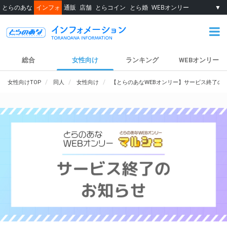
とらのあな
インフォ
通販
店舗
とらコイン
とら婚
WEBオンリー
▼
総合
女性向け
ランキング
WEBオンリー
女性向けTOP
同人
女性向け
【とらのあなWEBオンリー】サービス終了の