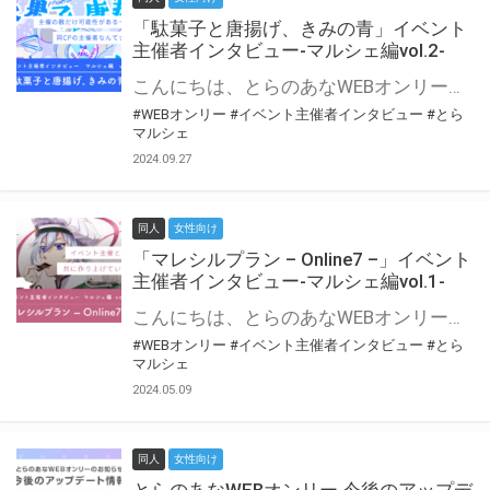
「駄菓子と唐揚げ、きみの青」イベント
主催者インタビュー-マルシェ編vol.2-
こんにちは、とらのあなWEBオンリー運営スタッフです。 新たにお届けする、イベント主催者インタビュー-マルシェ編-は、 とらのあなWEBオンリー「マルシェ」をご利用の主催様に 「マルシェ」を使ってイベントを開催した感想や心がけをお聞きする企画です。 今回は、WEBオンリー初開催「駄菓子と唐揚げ、きみの青」より、 主催のぎこ六屋様にお話を伺いました。 協力：ぎこ六屋様／イベント公式Twitter（@krkgwks） とらのあなWEBオンリー「マルシェ」とは？ WEBオンリーでリアルタイムでコミュニケーションがとれるオンライン会場です。
#WEBオンリー
#イベント主催者インタビュー
#とら
マルシェ
2024.09.27
同人
女性向け
「マレシルプラン – Online7 –」イベント
主催者インタビュー-マルシェ編vol.1-
こんにちは、とらのあなWEBオンリー運営スタッフです。 新たにお届けする、イベント主催者インタビュー-マルシェ編-は、 とらのあなWEBオンリー「マルシェ」をご利用した主催様に 「マルシェ」を使って開催した感想や心がけをお聞きする企画です。 今回は、WEBオンリー開催7回目迎えた「マレシルプラン – Online7 –」より、 主催の玉川うた様にお話を伺いました。 ▼マレシルプランのインタビュー前回記事 「イベント主催者インタビュー vol.6」はこちら 協力：玉川うた様（マレシルプラン実行委員会 代表）／イベント公式Twitter（@mallesil_plan） とらのあなWEBオンリー「マルシェ」とは？ WEBオンリーでリアルタイムでコミュニケーションがとれるオンライン会場です。
#WEBオンリー
#イベント主催者インタビュー
#とら
マルシェ
2024.05.09
同人
女性向け