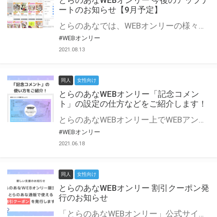
とらのあなWEBオンリー 今後のアップデ
ートのお知らせ【9月予定】
とらのあなでは、WEBオンリーの様々な支援を実施しています。 今回は2021年9月に実装を予定しているアップデート情報についてご紹介いたします。 とらのあなWEBオンリーサイトはこちら
#WEBオンリー
2021.08.13
同人
女性向け
とらのあなWEBオンリー「記念コメン
ト」の設定の仕方などをご紹介します！
とらのあなWEBオンリー上でWEBアンソロジーが作成できる「記念コメント」について、その使い方や作成手順を解説します！ 支援タイプを「サークル参加型」「サークル参加型・マルシェ(イベント会場)機能付き」でお申し込みいただいている主催者様はぜひご活用ください♪ とらのあなWEBオンリーサイトはこちら
#WEBオンリー
2021.06.18
同人
女性向け
とらのあなWEBオンリー 割引クーポン発
行のお知らせ
「とらのあなWEBオンリー」公式サイトでとらのあな通販の「割引クーポン」を配布中！ イベントごとに開催当日限定で使える割引クーポンのシリアルコードを発行します。 とらのあなWEBオンリーのページをチェックして、イベント当日にお得にお買い物を楽しみましょう♪ ※本キャンペーンは予告なく終了する場合がございます。 とらのあなWEBオンリーサイトはこちら