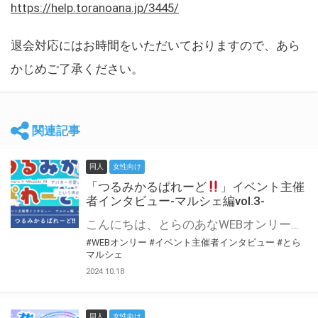
https://help.toranoana.jp/3445/
退会対応にはお時間をいただいておりますので、あら
かじめご了承ください。
関連記事
同人
女性向け
「つるみかるぱれーど
」イベント主催
者インタビュー-マルシェ編vol.3-
こんにちは、とらのあなWEBオンリー運営スタッフです。 新たにお届けする、イベント主催者インタビュー-マルシェ編-は、 とらのあなWEBオンリー「マルシェ」をご利用した主催様に 「マルシェ」を使って開催した感想や心がけをお聞きする企画です。 今回は、WEBオンリー初開催「つるみかるぱれーど
#WEBオンリー
#イベント主催者インタビュー
#とら
マルシェ
2024.10.18
同人
女性向け