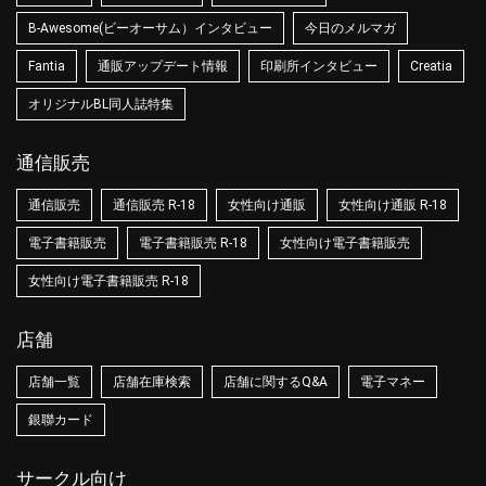
B-Awesome(ビーオーサム）インタビュー
今日のメルマガ
Fantia
通販アップデート情報
印刷所インタビュー
Creatia
オリジナルBL同人誌特集
通信販売
通信販売
通信販売 R-18
女性向け通販
女性向け通販 R-18
電子書籍販売
電子書籍販売 R-18
女性向け電子書籍販売
女性向け電子書籍販売 R-18
店舗
店舗一覧
店舗在庫検索
店舗に関するQ&A
電子マネー
銀聯カード
サークル向け