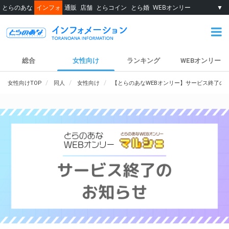
とらのあな
インフォ
通販
店舗
とらコイン
とら婚
WEBオンリー
▼
総合
女性向け
ランキング
WEBオンリー
女性向けTOP
同人
女性向け
【とらのあなWEBオンリー】サービス終了の