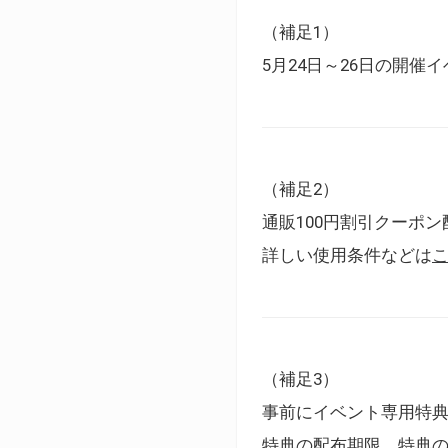
（補足1）
5月24日～26日の開
（補足2）
通販100円割引クーポン
詳しい使用条件などは
（補足3）
事前にイベント専用特
特典の配布期限、特典