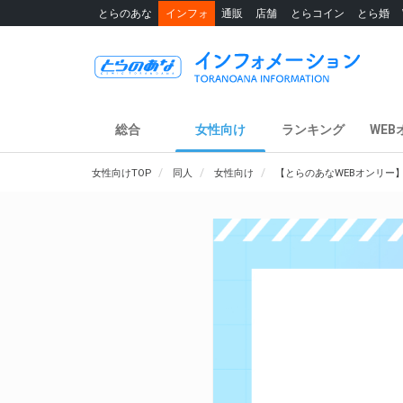
とらのあな
インフォ
通販
店舗
とらコイン
とら婚
総合
女性向け
ランキング
WEB
女性向けTOP
同人
女性向け
【とらのあなWEBオンリー