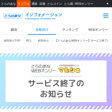
とらのあな
インフォ
通販
店舗
とらコイン
とら婚
WEBオンリー
▼
総合
女性向け
ランキング
WEBオンリー
女性向けTOP
同人
女性向け
【とらのあなWEBオンリー】サービス終了の