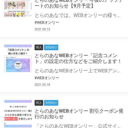
とらのあなWEBオンリー 今後のアップデ
ートのお知らせ【9月予定】
とらのあなでは、WEBオンリーの様々な支援を実施しています。 今回は2021年9月に実装を予定しているアップデート情報についてご紹介いたします。 とらのあなWEBオンリーサイトはこちら
#WEBオンリー
2021.08.13
同人
女性向け
とらのあなWEBオンリー「記念コメン
ト」の設定の仕方などをご紹介します！
とらのあなWEBオンリー上でWEBアンソロジーが作成できる「記念コメント」について、その使い方や作成手順を解説します！ 支援タイプを「サークル参加型」「サークル参加型・マルシェ(イベント会場)機能付き」でお申し込みいただいている主催者様はぜひご活用ください♪ とらのあなWEBオンリーサイトはこちら
#WEBオンリー
2021.06.18
同人
女性向け
とらのあなWEBオンリー 割引クーポン発
行のお知らせ
「とらのあなWEBオンリー」公式サイトでとらのあな通販の「割引クーポン」を配布中！ イベントごとに開催当日限定で使える割引クーポンのシリアルコードを発行します。 とらのあなWEBオンリーのページをチェックして、イベント当日にお得にお買い物を楽しみましょう♪ ※本キャンペーンは予告なく終了する場合がございます。 とらのあなWEBオンリーサイトはこちら