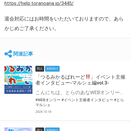
https://help.toranoana.jp/3445/
退会対応にはお時間をいただいておりますので、あら
かじめご了承ください。
関連記事
同人
女性向け
「つるみかるぱれーど
」イベント主催
者インタビュー-マルシェ編vol.3-
こんにちは、とらのあなWEBオンリー運営スタッフです。 新たにお届けする、イベント主催者インタビュー-マルシェ編-は、 とらのあなWEBオンリー「マルシェ」をご利用した主催様に 「マルシェ」を使って開催した感想や心がけをお聞きする企画です。 今回は、WEBオンリー初開催「つるみかるぱれーど
#WEBオンリー
#イベント主催者インタビュー
#とら
マルシェ
2024.10.18
同人
女性向け