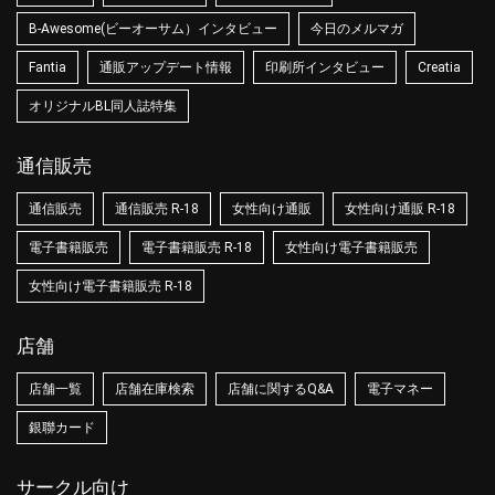
B-Awesome(ビーオーサム）インタビュー
今日のメルマガ
Fantia
通販アップデート情報
印刷所インタビュー
Creatia
オリジナルBL同人誌特集
通信販売
通信販売
通信販売 R-18
女性向け通販
女性向け通販 R-18
電子書籍販売
電子書籍販売 R-18
女性向け電子書籍販売
女性向け電子書籍販売 R-18
店舗
店舗一覧
店舗在庫検索
店舗に関するQ&A
電子マネー
銀聯カード
サークル向け