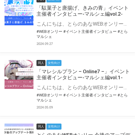
「駄菓子と唐揚げ、きみの青」イベント
主催者インタビュー-マルシェ編vol.2-
こんにちは、とらのあなWEBオンリー運営スタッフです。 新たにお届けする、イベント主催者インタビュー-マルシェ編-は、 とらのあなWEBオンリー「マルシェ」をご利用の主催様に 「マルシェ」を使ってイベントを開催した感想や心がけをお聞きする企画です。 今回は、WEBオンリー初開催「駄菓子と唐揚げ、きみの青」より、 主催のぎこ六屋様にお話を伺いました。 協力：ぎこ六屋様／イベント公式Twitter（@krkgwks） とらのあなWEBオンリー「マルシェ」とは？ WEBオンリーでリアルタイムでコミュニケーションがとれるオンライン会場です。
#WEBオンリー
#イベント主催者インタビュー
#とら
マルシェ
2024.09.27
同人
女性向け
「マレシルプラン – Online7 –」イベント
主催者インタビュー-マルシェ編vol.1-
こんにちは、とらのあなWEBオンリー運営スタッフです。 新たにお届けする、イベント主催者インタビュー-マルシェ編-は、 とらのあなWEBオンリー「マルシェ」をご利用した主催様に 「マルシェ」を使って開催した感想や心がけをお聞きする企画です。 今回は、WEBオンリー開催7回目迎えた「マレシルプラン – Online7 –」より、 主催の玉川うた様にお話を伺いました。 ▼マレシルプランのインタビュー前回記事 「イベント主催者インタビュー vol.6」はこちら 協力：玉川うた様（マレシルプラン実行委員会 代表）／イベント公式Twitter（@mallesil_plan） とらのあなWEBオンリー「マルシェ」とは？ WEBオンリーでリアルタイムでコミュニケーションがとれるオンライン会場です。
#WEBオンリー
#イベント主催者インタビュー
#とら
マルシェ
2024.05.09
同人
女性向け