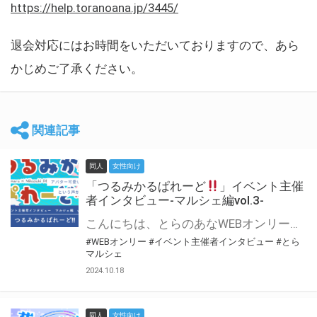
https://help.toranoana.jp/3445/
退会対応にはお時間をいただいておりますので、あら
かじめご了承ください。
関連記事
同人
女性向け
「つるみかるぱれーど
」イベント主催
者インタビュー-マルシェ編vol.3-
こんにちは、とらのあなWEBオンリー運営スタッフです。 新たにお届けする、イベント主催者インタビュー-マルシェ編-は、 とらのあなWEBオンリー「マルシェ」をご利用した主催様に 「マルシェ」を使って開催した感想や心がけをお聞きする企画です。 今回は、WEBオンリー初開催「つるみかるぱれーど
#WEBオンリー
#イベント主催者インタビュー
#とら
マルシェ
2024.10.18
同人
女性向け