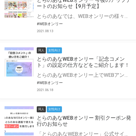
とらのあなWEBオンリー 今後のアップデ
ートのお知らせ【9月予定】
とらのあなでは、WEBオンリーの様々な支援を実施しています。 今回は2021年9月に実装を予定しているアップデート情報についてご紹介いたします。 とらのあなWEBオンリーサイトはこちら
#WEBオンリー
2021.08.13
同人
女性向け
とらのあなWEBオンリー「記念コメン
ト」の設定の仕方などをご紹介します！
とらのあなWEBオンリー上でWEBアンソロジーが作成できる「記念コメント」について、その使い方や作成手順を解説します！ 支援タイプを「サークル参加型」「サークル参加型・マルシェ(イベント会場)機能付き」でお申し込みいただいている主催者様はぜひご活用ください♪ とらのあなWEBオンリーサイトはこちら
#WEBオンリー
2021.06.18
同人
女性向け
とらのあなWEBオンリー 割引クーポン発
行のお知らせ
「とらのあなWEBオンリー」公式サイトでとらのあな通販の「割引クーポン」を配布中！ イベントごとに開催当日限定で使える割引クーポンのシリアルコードを発行します。 とらのあなWEBオンリーのページをチェックして、イベント当日にお得にお買い物を楽しみましょう♪ ※本キャンペーンは予告なく終了する場合がございます。 とらのあなWEBオンリーサイトはこちら