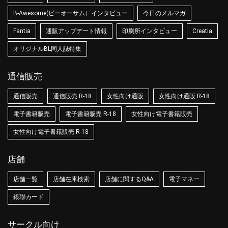
B-Awesome(ビーオーサム）インタビュー
今日のメルマガ
Fantia
通販アップデート情報
印刷所インタビュー
Creatia
オリジナルBL同人誌特集
通信販売
通信販売
通信販売 R-18
女性向け通販
女性向け通販 R-18
電子書籍販売
電子書籍販売 R-18
女性向け電子書籍販売
女性向け電子書籍販売 R-18
店舗
店舗一覧
店舗在庫検索
店舗に関するQ&A
電子マネー
銀聯カード
サークル向け