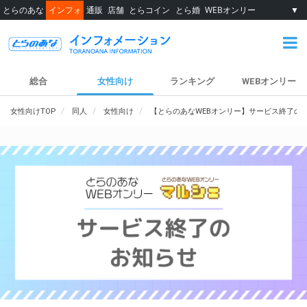
とらのあな
インフォ
通販
店舗
とらコイン
とら婚
WEBオンリー
▼
総合
女性向け
ランキング
WEBオンリー
女性向けTOP
同人
女性向け
【とらのあなWEBオンリー】サービス終了の