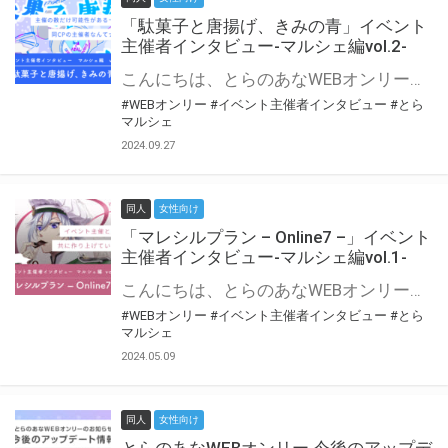
「駄菓子と唐揚げ、きみの青」イベント
主催者インタビュー-マルシェ編vol.2-
こんにちは、とらのあなWEBオンリー運営スタッフです。 新たにお届けする、イベント主催者インタビュー-マルシェ編-は、 とらのあなWEBオンリー「マルシェ」をご利用の主催様に 「マルシェ」を使ってイベントを開催した感想や心がけをお聞きする企画です。 今回は、WEBオンリー初開催「駄菓子と唐揚げ、きみの青」より、 主催のぎこ六屋様にお話を伺いました。 協力：ぎこ六屋様／イベント公式Twitter（@krkgwks） とらのあなWEBオンリー「マルシェ」とは？ WEBオンリーでリアルタイムでコミュニケーションがとれるオンライン会場です。
#WEBオンリー
#イベント主催者インタビュー
#とら
マルシェ
2024.09.27
同人
女性向け
「マレシルプラン – Online7 –」イベント
主催者インタビュー-マルシェ編vol.1-
こんにちは、とらのあなWEBオンリー運営スタッフです。 新たにお届けする、イベント主催者インタビュー-マルシェ編-は、 とらのあなWEBオンリー「マルシェ」をご利用した主催様に 「マルシェ」を使って開催した感想や心がけをお聞きする企画です。 今回は、WEBオンリー開催7回目迎えた「マレシルプラン – Online7 –」より、 主催の玉川うた様にお話を伺いました。 ▼マレシルプランのインタビュー前回記事 「イベント主催者インタビュー vol.6」はこちら 協力：玉川うた様（マレシルプラン実行委員会 代表）／イベント公式Twitter（@mallesil_plan） とらのあなWEBオンリー「マルシェ」とは？ WEBオンリーでリアルタイムでコミュニケーションがとれるオンライン会場です。
#WEBオンリー
#イベント主催者インタビュー
#とら
マルシェ
2024.05.09
同人
女性向け