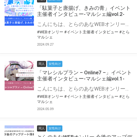
「駄菓子と唐揚げ、きみの青」イベント
主催者インタビュー-マルシェ編vol.2-
こんにちは、とらのあなWEBオンリー運営スタッフです。 新たにお届けする、イベント主催者インタビュー-マルシェ編-は、 とらのあなWEBオンリー「マルシェ」をご利用の主催様に 「マルシェ」を使ってイベントを開催した感想や心がけをお聞きする企画です。 今回は、WEBオンリー初開催「駄菓子と唐揚げ、きみの青」より、 主催のぎこ六屋様にお話を伺いました。 協力：ぎこ六屋様／イベント公式Twitter（@krkgwks） とらのあなWEBオンリー「マルシェ」とは？ WEBオンリーでリアルタイムでコミュニケーションがとれるオンライン会場です。
#WEBオンリー
#イベント主催者インタビュー
#とら
マルシェ
2024.09.27
同人
女性向け
「マレシルプラン – Online7 –」イベント
主催者インタビュー-マルシェ編vol.1-
こんにちは、とらのあなWEBオンリー運営スタッフです。 新たにお届けする、イベント主催者インタビュー-マルシェ編-は、 とらのあなWEBオンリー「マルシェ」をご利用した主催様に 「マルシェ」を使って開催した感想や心がけをお聞きする企画です。 今回は、WEBオンリー開催7回目迎えた「マレシルプラン – Online7 –」より、 主催の玉川うた様にお話を伺いました。 ▼マレシルプランのインタビュー前回記事 「イベント主催者インタビュー vol.6」はこちら 協力：玉川うた様（マレシルプラン実行委員会 代表）／イベント公式Twitter（@mallesil_plan） とらのあなWEBオンリー「マルシェ」とは？ WEBオンリーでリアルタイムでコミュニケーションがとれるオンライン会場です。
#WEBオンリー
#イベント主催者インタビュー
#とら
マルシェ
2024.05.09
同人
女性向け