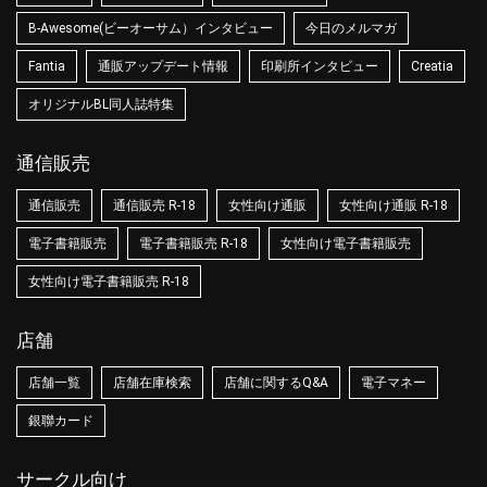
B-Awesome(ビーオーサム）インタビュー
今日のメルマガ
Fantia
通販アップデート情報
印刷所インタビュー
Creatia
オリジナルBL同人誌特集
通信販売
通信販売
通信販売 R-18
女性向け通販
女性向け通販 R-18
電子書籍販売
電子書籍販売 R-18
女性向け電子書籍販売
女性向け電子書籍販売 R-18
店舗
店舗一覧
店舗在庫検索
店舗に関するQ&A
電子マネー
銀聯カード
サークル向け