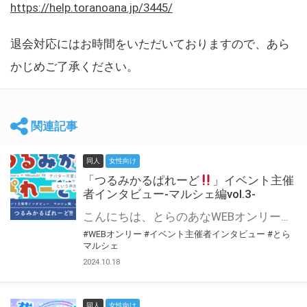
https://help.toranoana.jp/3445/
退会対応にはお時間をいただいておりますので、あら
かじめご了承ください。
関連記事
同人
女性向け
「つるみかるぱれーど
」イベント主催
者インタビュー-マルシェ編vol.3-
こんにちは、とらのあなWEBオンリー運営スタッフです。 新たにお届けする、イベント主催者インタビュー-マルシェ編-は、 とらのあなWEBオンリー「マルシェ」をご利用した主催様に 「マルシェ」を使って開催した感想や心がけをお聞きする企画です。 今回は、WEBオンリー初開催「つるみかるぱれーど
#WEBオンリー
#イベント主催者インタビュー
#とら
マルシェ
2024.10.18
同人
女性向け