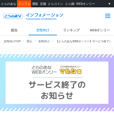
とらのあな
インフォ
通販
店舗
とらコイン
とら婚
WEBオンリー
▼
総合
女性向け
ランキング
WEBオンリー
女性向けTOP
同人
女性向け
【とらのあなWEBオンリー】サービス終了の