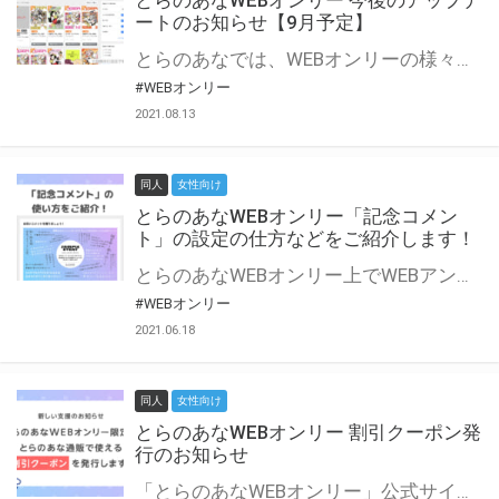
とらのあなWEBオンリー 今後のアップデ
ートのお知らせ【9月予定】
とらのあなでは、WEBオンリーの様々な支援を実施しています。 今回は2021年9月に実装を予定しているアップデート情報についてご紹介いたします。 とらのあなWEBオンリーサイトはこちら
#WEBオンリー
2021.08.13
同人
女性向け
とらのあなWEBオンリー「記念コメン
ト」の設定の仕方などをご紹介します！
とらのあなWEBオンリー上でWEBアンソロジーが作成できる「記念コメント」について、その使い方や作成手順を解説します！ 支援タイプを「サークル参加型」「サークル参加型・マルシェ(イベント会場)機能付き」でお申し込みいただいている主催者様はぜひご活用ください♪ とらのあなWEBオンリーサイトはこちら
#WEBオンリー
2021.06.18
同人
女性向け
とらのあなWEBオンリー 割引クーポン発
行のお知らせ
「とらのあなWEBオンリー」公式サイトでとらのあな通販の「割引クーポン」を配布中！ イベントごとに開催当日限定で使える割引クーポンのシリアルコードを発行します。 とらのあなWEBオンリーのページをチェックして、イベント当日にお得にお買い物を楽しみましょう♪ ※本キャンペーンは予告なく終了する場合がございます。 とらのあなWEBオンリーサイトはこちら