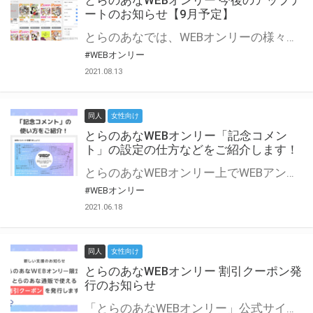
とらのあなWEBオンリー 今後のアップデ
ートのお知らせ【9月予定】
とらのあなでは、WEBオンリーの様々な支援を実施しています。 今回は2021年9月に実装を予定しているアップデート情報についてご紹介いたします。 とらのあなWEBオンリーサイトはこちら
#WEBオンリー
2021.08.13
同人
女性向け
とらのあなWEBオンリー「記念コメン
ト」の設定の仕方などをご紹介します！
とらのあなWEBオンリー上でWEBアンソロジーが作成できる「記念コメント」について、その使い方や作成手順を解説します！ 支援タイプを「サークル参加型」「サークル参加型・マルシェ(イベント会場)機能付き」でお申し込みいただいている主催者様はぜひご活用ください♪ とらのあなWEBオンリーサイトはこちら
#WEBオンリー
2021.06.18
同人
女性向け
とらのあなWEBオンリー 割引クーポン発
行のお知らせ
「とらのあなWEBオンリー」公式サイトでとらのあな通販の「割引クーポン」を配布中！ イベントごとに開催当日限定で使える割引クーポンのシリアルコードを発行します。 とらのあなWEBオンリーのページをチェックして、イベント当日にお得にお買い物を楽しみましょう♪ ※本キャンペーンは予告なく終了する場合がございます。 とらのあなWEBオンリーサイトはこちら