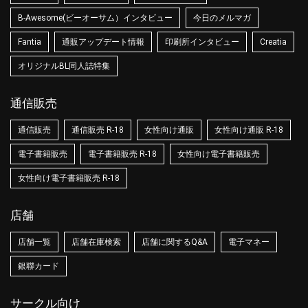
B-Awesome(ビーオーサム）インタビュー
今日のメルマガ
Fantia
通販アップデート情報
印刷所インタビュー
Creatia
オリジナルBL同人誌特集
通信販売
通信販売
通信販売 R-18
女性向け通販
女性向け通販 R-18
電子書籍販売
電子書籍販売 R-18
女性向け電子書籍販売
女性向け電子書籍販売 R-18
店舗
店舗一覧
店舗在庫検索
店舗に関するQ&A
電子マネー
銀聯カード
サークル向け