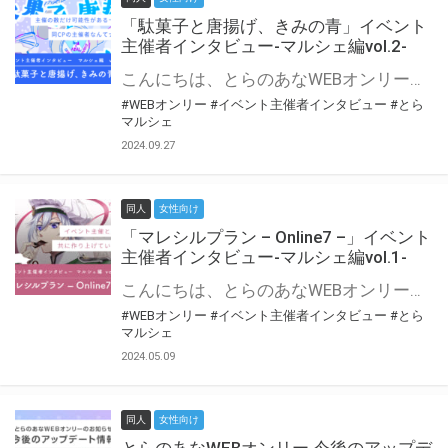
「駄菓子と唐揚げ、きみの青」イベント
主催者インタビュー-マルシェ編vol.2-
こんにちは、とらのあなWEBオンリー運営スタッフです。 新たにお届けする、イベント主催者インタビュー-マルシェ編-は、 とらのあなWEBオンリー「マルシェ」をご利用の主催様に 「マルシェ」を使ってイベントを開催した感想や心がけをお聞きする企画です。 今回は、WEBオンリー初開催「駄菓子と唐揚げ、きみの青」より、 主催のぎこ六屋様にお話を伺いました。 協力：ぎこ六屋様／イベント公式Twitter（@krkgwks） とらのあなWEBオンリー「マルシェ」とは？ WEBオンリーでリアルタイムでコミュニケーションがとれるオンライン会場です。
#WEBオンリー
#イベント主催者インタビュー
#とら
マルシェ
2024.09.27
同人
女性向け
「マレシルプラン – Online7 –」イベント
主催者インタビュー-マルシェ編vol.1-
こんにちは、とらのあなWEBオンリー運営スタッフです。 新たにお届けする、イベント主催者インタビュー-マルシェ編-は、 とらのあなWEBオンリー「マルシェ」をご利用した主催様に 「マルシェ」を使って開催した感想や心がけをお聞きする企画です。 今回は、WEBオンリー開催7回目迎えた「マレシルプラン – Online7 –」より、 主催の玉川うた様にお話を伺いました。 ▼マレシルプランのインタビュー前回記事 「イベント主催者インタビュー vol.6」はこちら 協力：玉川うた様（マレシルプラン実行委員会 代表）／イベント公式Twitter（@mallesil_plan） とらのあなWEBオンリー「マルシェ」とは？ WEBオンリーでリアルタイムでコミュニケーションがとれるオンライン会場です。
#WEBオンリー
#イベント主催者インタビュー
#とら
マルシェ
2024.05.09
同人
女性向け