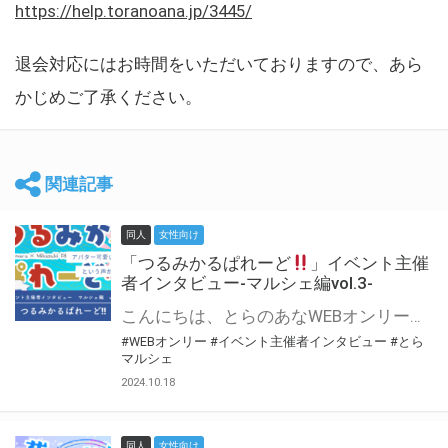
https://help.toranoana.jp/3445/
退会対応にはお時間をいただいておりますので、あら
かじめご了承ください。
関連記事
同人
女性向け
「つるみかるぱれーど
」イベント主催
者インタビュー-マルシェ編vol.3-
こんにちは、とらのあなWEBオンリー運営スタッフです。 新たにお届けする、イベント主催者インタビュー-マルシェ編-は、 とらのあなWEBオンリー「マルシェ」をご利用した主催様に 「マルシェ」を使って開催した感想や心がけをお聞きする企画です。 今回は、WEBオンリー初開催「つるみかるぱれーど
#WEBオンリー
#イベント主催者インタビュー
#とら
マルシェ
2024.10.18
同人
女性向け