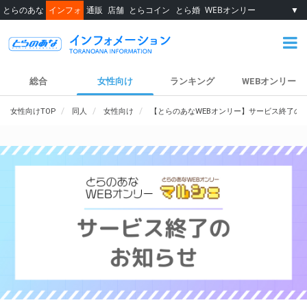
とらのあな
インフォ
通販
店舗
とらコイン
とら婚
WEBオンリー
▼
総合
女性向け
ランキング
WEBオンリー
女性向けTOP
同人
女性向け
【とらのあなWEBオンリー】サービス終了の