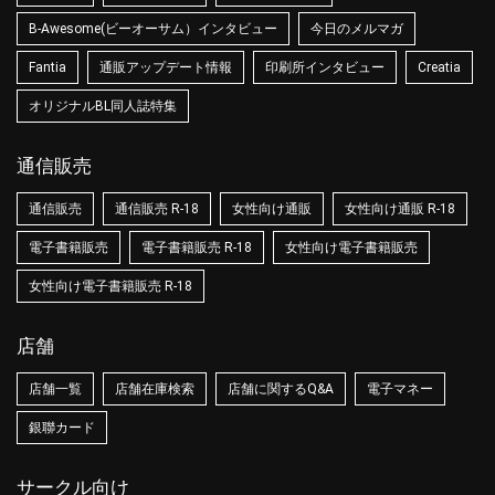
B-Awesome(ビーオーサム）インタビュー
今日のメルマガ
Fantia
通販アップデート情報
印刷所インタビュー
Creatia
オリジナルBL同人誌特集
通信販売
通信販売
通信販売 R-18
女性向け通販
女性向け通販 R-18
電子書籍販売
電子書籍販売 R-18
女性向け電子書籍販売
女性向け電子書籍販売 R-18
店舗
店舗一覧
店舗在庫検索
店舗に関するQ&A
電子マネー
銀聯カード
サークル向け