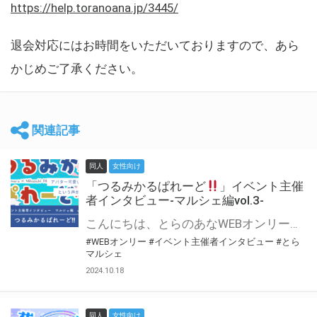
https://help.toranoana.jp/3445/
退会対応にはお時間をいただいておりますので、あら
かじめご了承ください。
関連記事
同人
女性向け
「つるみかるぱれーど
」イベント主催
者インタビュー-マルシェ編vol.3-
こんにちは、とらのあなWEBオンリー運営スタッフです。 新たにお届けする、イベント主催者インタビュー-マルシェ編-は、 とらのあなWEBオンリー「マルシェ」をご利用した主催様に 「マルシェ」を使って開催した感想や心がけをお聞きする企画です。 今回は、WEBオンリー初開催「つるみかるぱれーど
#WEBオンリー
#イベント主催者インタビュー
#とら
マルシェ
2024.10.18
同人
女性向け