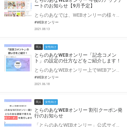
とらのあなWEBオンリー 今後のアップデ
ートのお知らせ【9月予定】
とらのあなでは、WEBオンリーの様々な支援を実施しています。 今回は2021年9月に実装を予定しているアップデート情報についてご紹介いたします。 とらのあなWEBオンリーサイトはこちら
#WEBオンリー
2021.08.13
同人
女性向け
とらのあなWEBオンリー「記念コメン
ト」の設定の仕方などをご紹介します！
とらのあなWEBオンリー上でWEBアンソロジーが作成できる「記念コメント」について、その使い方や作成手順を解説します！ 支援タイプを「サークル参加型」「サークル参加型・マルシェ(イベント会場)機能付き」でお申し込みいただいている主催者様はぜひご活用ください♪ とらのあなWEBオンリーサイトはこちら
#WEBオンリー
2021.06.18
同人
女性向け
とらのあなWEBオンリー 割引クーポン発
行のお知らせ
「とらのあなWEBオンリー」公式サイトでとらのあな通販の「割引クーポン」を配布中！ イベントごとに開催当日限定で使える割引クーポンのシリアルコードを発行します。 とらのあなWEBオンリーのページをチェックして、イベント当日にお得にお買い物を楽しみましょう♪ ※本キャンペーンは予告なく終了する場合がございます。 とらのあなWEBオンリーサイトはこちら