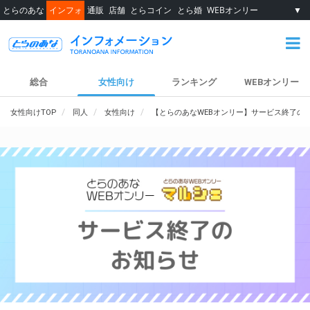
とらのあな
インフォ
通販
店舗
とらコイン
とら婚
WEBオンリー
▼
総合
女性向け
ランキング
WEBオンリー
女性向けTOP
同人
女性向け
【とらのあなWEBオンリー】サービス終了の