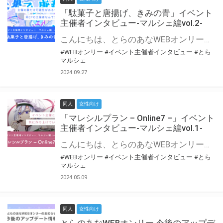
「駄菓子と唐揚げ、きみの青」イベント
主催者インタビュー-マルシェ編vol.2-
こんにちは、とらのあなWEBオンリー運営スタッフです。 新たにお届けする、イベント主催者インタビュー-マルシェ編-は、 とらのあなWEBオンリー「マルシェ」をご利用の主催様に 「マルシェ」を使ってイベントを開催した感想や心がけをお聞きする企画です。 今回は、WEBオンリー初開催「駄菓子と唐揚げ、きみの青」より、 主催のぎこ六屋様にお話を伺いました。 協力：ぎこ六屋様／イベント公式Twitter（@krkgwks） とらのあなWEBオンリー「マルシェ」とは？ WEBオンリーでリアルタイムでコミュニケーションがとれるオンライン会場です。
#WEBオンリー
#イベント主催者インタビュー
#とら
マルシェ
2024.09.27
同人
女性向け
「マレシルプラン – Online7 –」イベント
主催者インタビュー-マルシェ編vol.1-
こんにちは、とらのあなWEBオンリー運営スタッフです。 新たにお届けする、イベント主催者インタビュー-マルシェ編-は、 とらのあなWEBオンリー「マルシェ」をご利用した主催様に 「マルシェ」を使って開催した感想や心がけをお聞きする企画です。 今回は、WEBオンリー開催7回目迎えた「マレシルプラン – Online7 –」より、 主催の玉川うた様にお話を伺いました。 ▼マレシルプランのインタビュー前回記事 「イベント主催者インタビュー vol.6」はこちら 協力：玉川うた様（マレシルプラン実行委員会 代表）／イベント公式Twitter（@mallesil_plan） とらのあなWEBオンリー「マルシェ」とは？ WEBオンリーでリアルタイムでコミュニケーションがとれるオンライン会場です。
#WEBオンリー
#イベント主催者インタビュー
#とら
マルシェ
2024.05.09
同人
女性向け