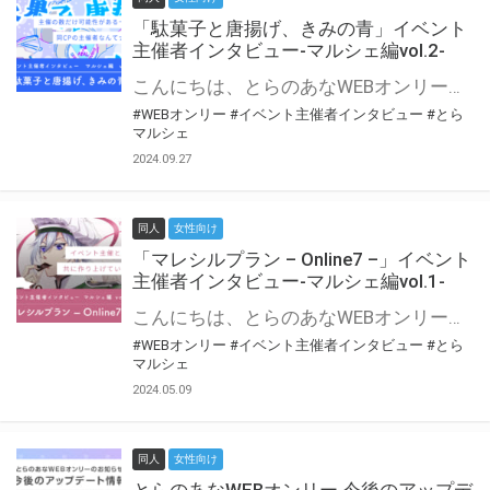
「駄菓子と唐揚げ、きみの青」イベント
主催者インタビュー-マルシェ編vol.2-
こんにちは、とらのあなWEBオンリー運営スタッフです。 新たにお届けする、イベント主催者インタビュー-マルシェ編-は、 とらのあなWEBオンリー「マルシェ」をご利用の主催様に 「マルシェ」を使ってイベントを開催した感想や心がけをお聞きする企画です。 今回は、WEBオンリー初開催「駄菓子と唐揚げ、きみの青」より、 主催のぎこ六屋様にお話を伺いました。 協力：ぎこ六屋様／イベント公式Twitter（@krkgwks） とらのあなWEBオンリー「マルシェ」とは？ WEBオンリーでリアルタイムでコミュニケーションがとれるオンライン会場です。
#WEBオンリー
#イベント主催者インタビュー
#とら
マルシェ
2024.09.27
同人
女性向け
「マレシルプラン – Online7 –」イベント
主催者インタビュー-マルシェ編vol.1-
こんにちは、とらのあなWEBオンリー運営スタッフです。 新たにお届けする、イベント主催者インタビュー-マルシェ編-は、 とらのあなWEBオンリー「マルシェ」をご利用した主催様に 「マルシェ」を使って開催した感想や心がけをお聞きする企画です。 今回は、WEBオンリー開催7回目迎えた「マレシルプラン – Online7 –」より、 主催の玉川うた様にお話を伺いました。 ▼マレシルプランのインタビュー前回記事 「イベント主催者インタビュー vol.6」はこちら 協力：玉川うた様（マレシルプラン実行委員会 代表）／イベント公式Twitter（@mallesil_plan） とらのあなWEBオンリー「マルシェ」とは？ WEBオンリーでリアルタイムでコミュニケーションがとれるオンライン会場です。
#WEBオンリー
#イベント主催者インタビュー
#とら
マルシェ
2024.05.09
同人
女性向け