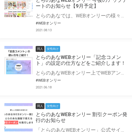
とらのあなWEBオンリー 今後のアップデ
ートのお知らせ【9月予定】
とらのあなでは、WEBオンリーの様々な支援を実施しています。 今回は2021年9月に実装を予定しているアップデート情報についてご紹介いたします。 とらのあなWEBオンリーサイトはこちら
#WEBオンリー
2021.08.13
同人
女性向け
とらのあなWEBオンリー「記念コメン
ト」の設定の仕方などをご紹介します！
とらのあなWEBオンリー上でWEBアンソロジーが作成できる「記念コメント」について、その使い方や作成手順を解説します！ 支援タイプを「サークル参加型」「サークル参加型・マルシェ(イベント会場)機能付き」でお申し込みいただいている主催者様はぜひご活用ください♪ とらのあなWEBオンリーサイトはこちら
#WEBオンリー
2021.06.18
同人
女性向け
とらのあなWEBオンリー 割引クーポン発
行のお知らせ
「とらのあなWEBオンリー」公式サイトでとらのあな通販の「割引クーポン」を配布中！ イベントごとに開催当日限定で使える割引クーポンのシリアルコードを発行します。 とらのあなWEBオンリーのページをチェックして、イベント当日にお得にお買い物を楽しみましょう♪ ※本キャンペーンは予告なく終了する場合がございます。 とらのあなWEBオンリーサイトはこちら