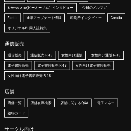
B-Awesome(ビーオーサム）インタビュー
今日のメルマガ
Fantia
通販アップデート情報
印刷所インタビュー
Creatia
オリジナルBL同人誌特集
通信販売
通信販売
通信販売 R-18
女性向け通販
女性向け通販 R-18
電子書籍販売
電子書籍販売 R-18
女性向け電子書籍販売
女性向け電子書籍販売 R-18
店舗
店舗一覧
店舗在庫検索
店舗に関するQ&A
電子マネー
銀聯カード
サークル向け