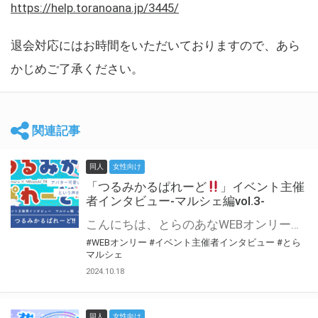
https://help.toranoana.jp/3445/
退会対応にはお時間をいただいておりますので、あら
かじめご了承ください。
関連記事
同人
女性向け
「つるみかるぱれーど
」イベント主催
者インタビュー-マルシェ編vol.3-
こんにちは、とらのあなWEBオンリー運営スタッフです。 新たにお届けする、イベント主催者インタビュー-マルシェ編-は、 とらのあなWEBオンリー「マルシェ」をご利用した主催様に 「マルシェ」を使って開催した感想や心がけをお聞きする企画です。 今回は、WEBオンリー初開催「つるみかるぱれーど
#WEBオンリー
#イベント主催者インタビュー
#とら
マルシェ
2024.10.18
同人
女性向け