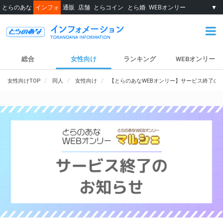
とらのあな
インフォ
通販
店舗
とらコイン
とら婚
WEBオンリー
▼
総合
女性向け
ランキング
WEBオンリー
女性向けTOP
同人
女性向け
【とらのあなWEBオンリー】サービス終了の