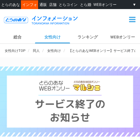
とらのあな
インフォ
通販
店舗
とらコイン
とら婚
WEBオンリー
▼
総合
女性向け
ランキング
WEBオンリー
女性向けTOP
同人
女性向け
【とらのあなWEBオンリー】サービス終了の