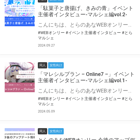
「駄菓子と唐揚げ、きみの青」イベント
主催者インタビュー-マルシェ編vol.2-
こんにちは、とらのあなWEBオンリー運営スタッフです。 新たにお届けする、イベント主催者インタビュー-マルシェ編-は、 とらのあなWEBオンリー「マルシェ」をご利用の主催様に 「マルシェ」を使ってイベントを開催した感想や心がけをお聞きする企画です。 今回は、WEBオンリー初開催「駄菓子と唐揚げ、きみの青」より、 主催のぎこ六屋様にお話を伺いました。 協力：ぎこ六屋様／イベント公式Twitter（@krkgwks） とらのあなWEBオンリー「マルシェ」とは？ WEBオンリーでリアルタイムでコミュニケーションがとれるオンライン会場です。
#WEBオンリー
#イベント主催者インタビュー
#とら
マルシェ
2024.09.27
同人
女性向け
「マレシルプラン – Online7 –」イベント
主催者インタビュー-マルシェ編vol.1-
こんにちは、とらのあなWEBオンリー運営スタッフです。 新たにお届けする、イベント主催者インタビュー-マルシェ編-は、 とらのあなWEBオンリー「マルシェ」をご利用した主催様に 「マルシェ」を使って開催した感想や心がけをお聞きする企画です。 今回は、WEBオンリー開催7回目迎えた「マレシルプラン – Online7 –」より、 主催の玉川うた様にお話を伺いました。 ▼マレシルプランのインタビュー前回記事 「イベント主催者インタビュー vol.6」はこちら 協力：玉川うた様（マレシルプラン実行委員会 代表）／イベント公式Twitter（@mallesil_plan） とらのあなWEBオンリー「マルシェ」とは？ WEBオンリーでリアルタイムでコミュニケーションがとれるオンライン会場です。
#WEBオンリー
#イベント主催者インタビュー
#とら
マルシェ
2024.05.09
同人
女性向け