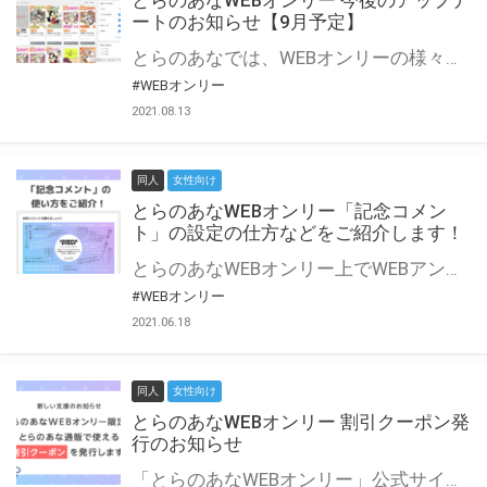
とらのあなWEBオンリー 今後のアップデ
ートのお知らせ【9月予定】
とらのあなでは、WEBオンリーの様々な支援を実施しています。 今回は2021年9月に実装を予定しているアップデート情報についてご紹介いたします。 とらのあなWEBオンリーサイトはこちら
#WEBオンリー
2021.08.13
同人
女性向け
とらのあなWEBオンリー「記念コメン
ト」の設定の仕方などをご紹介します！
とらのあなWEBオンリー上でWEBアンソロジーが作成できる「記念コメント」について、その使い方や作成手順を解説します！ 支援タイプを「サークル参加型」「サークル参加型・マルシェ(イベント会場)機能付き」でお申し込みいただいている主催者様はぜひご活用ください♪ とらのあなWEBオンリーサイトはこちら
#WEBオンリー
2021.06.18
同人
女性向け
とらのあなWEBオンリー 割引クーポン発
行のお知らせ
「とらのあなWEBオンリー」公式サイトでとらのあな通販の「割引クーポン」を配布中！ イベントごとに開催当日限定で使える割引クーポンのシリアルコードを発行します。 とらのあなWEBオンリーのページをチェックして、イベント当日にお得にお買い物を楽しみましょう♪ ※本キャンペーンは予告なく終了する場合がございます。 とらのあなWEBオンリーサイトはこちら