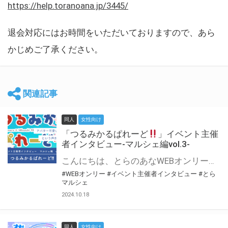
https://help.toranoana.jp/3445/
退会対応にはお時間をいただいておりますので、あら
かじめご了承ください。
関連記事
同人
女性向け
「つるみかるぱれーど
」イベント主催
者インタビュー-マルシェ編vol.3-
こんにちは、とらのあなWEBオンリー運営スタッフです。 新たにお届けする、イベント主催者インタビュー-マルシェ編-は、 とらのあなWEBオンリー「マルシェ」をご利用した主催様に 「マルシェ」を使って開催した感想や心がけをお聞きする企画です。 今回は、WEBオンリー初開催「つるみかるぱれーど
#WEBオンリー
#イベント主催者インタビュー
#とら
マルシェ
2024.10.18
同人
女性向け