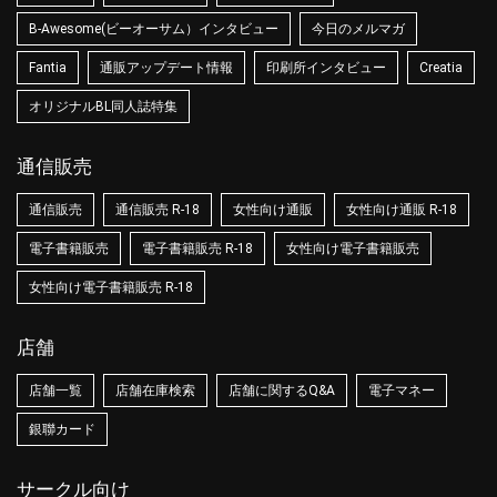
B-Awesome(ビーオーサム）インタビュー
今日のメルマガ
Fantia
通販アップデート情報
印刷所インタビュー
Creatia
オリジナルBL同人誌特集
通信販売
通信販売
通信販売 R-18
女性向け通販
女性向け通販 R-18
電子書籍販売
電子書籍販売 R-18
女性向け電子書籍販売
女性向け電子書籍販売 R-18
店舗
店舗一覧
店舗在庫検索
店舗に関するQ&A
電子マネー
銀聯カード
サークル向け