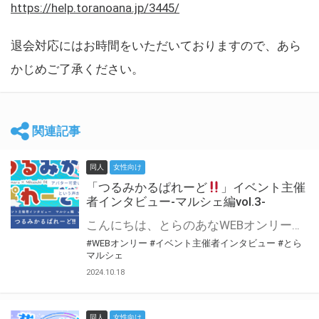
https://help.toranoana.jp/3445/
退会対応にはお時間をいただいておりますので、あら
かじめご了承ください。
関連記事
同人
女性向け
「つるみかるぱれーど
」イベント主催
者インタビュー-マルシェ編vol.3-
こんにちは、とらのあなWEBオンリー運営スタッフです。 新たにお届けする、イベント主催者インタビュー-マルシェ編-は、 とらのあなWEBオンリー「マルシェ」をご利用した主催様に 「マルシェ」を使って開催した感想や心がけをお聞きする企画です。 今回は、WEBオンリー初開催「つるみかるぱれーど
#WEBオンリー
#イベント主催者インタビュー
#とら
マルシェ
2024.10.18
同人
女性向け