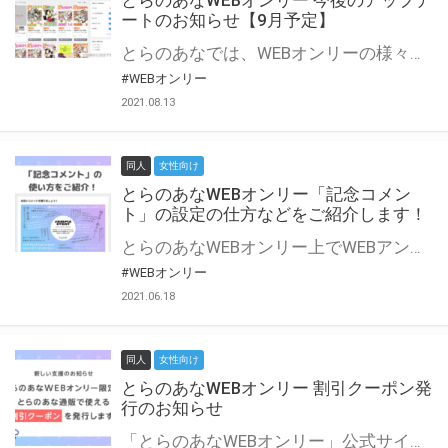
とらのあなWEBオンリー 今後のアップデ
ートのお知らせ【9月予定】
とらのあなでは、WEBオンリーの様々な支援を実施しています。 今回は2021年9月に実装を予定しているアップデート情報についてご紹介いたします。 とらのあなWEBオンリーサイトはこちら
#WEBオンリー
2021.08.13
同人
女性向け
とらのあなWEBオンリー「記念コメン
ト」の設定の仕方などをご紹介します！
とらのあなWEBオンリー上でWEBアンソロジーが作成できる「記念コメント」について、その使い方や作成手順を解説します！ 支援タイプを「サークル参加型」「サークル参加型・マルシェ(イベント会場)機能付き」でお申し込みいただいている主催者様はぜひご活用ください♪ とらのあなWEBオンリーサイトはこちら
#WEBオンリー
2021.06.18
同人
女性向け
とらのあなWEBオンリー 割引クーポン発
行のお知らせ
「とらのあなWEBオンリー」公式サイトでとらのあな通販の「割引クーポン」を配布中！ イベントごとに開催当日限定で使える割引クーポンのシリアルコードを発行します。 とらのあなWEBオンリーのページをチェックして、イベント当日にお得にお買い物を楽しみましょう♪ ※本キャンペーンは予告なく終了する場合がございます。 とらのあなWEBオンリーサイトはこちら