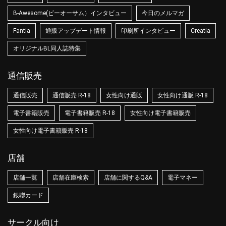
B-Awesome(ビーオーサム）インタビュー
今日のメルマガ
Fantia
通販アップデート情報
印刷所インタビュー
Creatia
オリジナルBL同人誌特集
通信販売
通信販売
通信販売 R-18
女性向け通販
女性向け通販 R-18
電子書籍販売
電子書籍販売 R-18
女性向け電子書籍販売
女性向け電子書籍販売 R-18
店舗
店舗一覧
店舗在庫検索
店舗に関するQ&A
電子マネー
銀聯カード
サークル向け