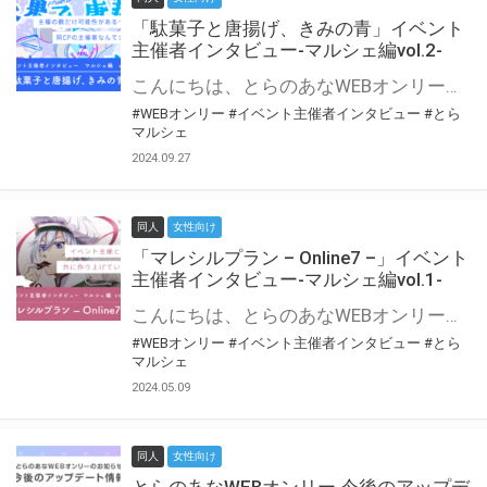
「駄菓子と唐揚げ、きみの青」イベント
主催者インタビュー-マルシェ編vol.2-
こんにちは、とらのあなWEBオンリー運営スタッフです。 新たにお届けする、イベント主催者インタビュー-マルシェ編-は、 とらのあなWEBオンリー「マルシェ」をご利用の主催様に 「マルシェ」を使ってイベントを開催した感想や心がけをお聞きする企画です。 今回は、WEBオンリー初開催「駄菓子と唐揚げ、きみの青」より、 主催のぎこ六屋様にお話を伺いました。 協力：ぎこ六屋様／イベント公式Twitter（@krkgwks） とらのあなWEBオンリー「マルシェ」とは？ WEBオンリーでリアルタイムでコミュニケーションがとれるオンライン会場です。
#WEBオンリー
#イベント主催者インタビュー
#とら
マルシェ
2024.09.27
同人
女性向け
「マレシルプラン – Online7 –」イベント
主催者インタビュー-マルシェ編vol.1-
こんにちは、とらのあなWEBオンリー運営スタッフです。 新たにお届けする、イベント主催者インタビュー-マルシェ編-は、 とらのあなWEBオンリー「マルシェ」をご利用した主催様に 「マルシェ」を使って開催した感想や心がけをお聞きする企画です。 今回は、WEBオンリー開催7回目迎えた「マレシルプラン – Online7 –」より、 主催の玉川うた様にお話を伺いました。 ▼マレシルプランのインタビュー前回記事 「イベント主催者インタビュー vol.6」はこちら 協力：玉川うた様（マレシルプラン実行委員会 代表）／イベント公式Twitter（@mallesil_plan） とらのあなWEBオンリー「マルシェ」とは？ WEBオンリーでリアルタイムでコミュニケーションがとれるオンライン会場です。
#WEBオンリー
#イベント主催者インタビュー
#とら
マルシェ
2024.05.09
同人
女性向け