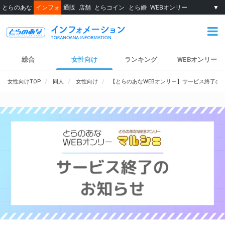
とらのあな
インフォ
通販
店舗
とらコイン
とら婚
WEBオンリー
▼
総合
女性向け
ランキング
WEBオンリー
女性向けTOP
同人
女性向け
【とらのあなWEBオンリー】サービス終了の