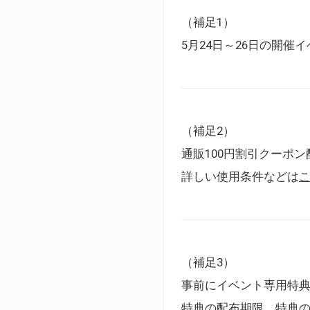
（補足1）
5月24日～26日の開
（補足2）
通販100円割引クーポン
詳しい使用条件などは
（補足3）
事前にイベント専用特
特典の配布期限、特典