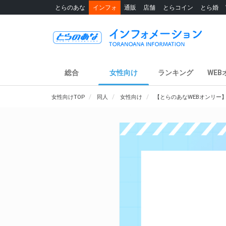
とらのあな
インフォ
通販
店舗
とらコイン
とら婚
総合
女性向け
ランキング
WEB
女性向けTOP
同人
女性向け
【とらのあなWEBオンリー