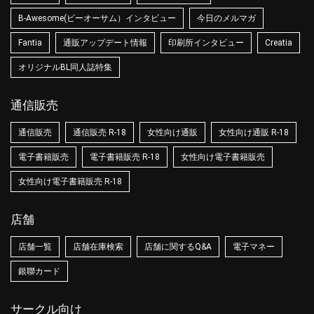
B-Awesome(ビーオーサム）インタビュー
今日のメルマガ
Fantia
通販アップデート情報
印刷所インタビュー
Creatia
オリジナルBL同人誌特集
通信販売
通信販売
通信販売 R-18
女性向け通販
女性向け通販 R-18
電子書籍販売
電子書籍販売 R-18
女性向け電子書籍販売
女性向け電子書籍販売 R-18
店舗
店舗一覧
店舗在庫検索
店舗に関するQ&A
電子マネー
銀聯カード
サークル向け