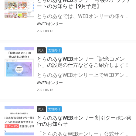
とらのあなWEBオンリー 今後のアップデ
ートのお知らせ【9月予定】
とらのあなでは、WEBオンリーの様々な支援を実施しています。 今回は2021年9月に実装を予定しているアップデート情報についてご紹介いたします。 とらのあなWEBオンリーサイトはこちら
#WEBオンリー
2021.08.13
同人
女性向け
とらのあなWEBオンリー「記念コメン
ト」の設定の仕方などをご紹介します！
とらのあなWEBオンリー上でWEBアンソロジーが作成できる「記念コメント」について、その使い方や作成手順を解説します！ 支援タイプを「サークル参加型」「サークル参加型・マルシェ(イベント会場)機能付き」でお申し込みいただいている主催者様はぜひご活用ください♪ とらのあなWEBオンリーサイトはこちら
#WEBオンリー
2021.06.18
同人
女性向け
とらのあなWEBオンリー 割引クーポン発
行のお知らせ
「とらのあなWEBオンリー」公式サイトでとらのあな通販の「割引クーポン」を配布中！ イベントごとに開催当日限定で使える割引クーポンのシリアルコードを発行します。 とらのあなWEBオンリーのページをチェックして、イベント当日にお得にお買い物を楽しみましょう♪ ※本キャンペーンは予告なく終了する場合がございます。 とらのあなWEBオンリーサイトはこちら