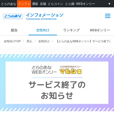
とらのあな
インフォ
通販
店舗
とらコイン
とら婚
WEBオンリー
▼
総合
女性向け
ランキング
WEBオンリー
女性向けTOP
同人
女性向け
【とらのあなWEBオンリー】サービス終了の