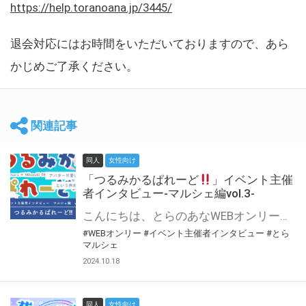
https://help.toranoana.jp/3445/
退会対応にはお時間をいただいておりますので、あら
かじめご了承ください。
関連記事
同人
女性向け
「つるみかるぱれーど
」イベント主催
者インタビュー-マルシェ編vol.3-
こんにちは、とらのあなWEBオンリー運営スタッフです。 新たにお届けする、イベント主催者インタビュー-マルシェ編-は、 とらのあなWEBオンリー「マルシェ」をご利用した主催様に 「マルシェ」を使って開催した感想や心がけをお聞きする企画です。 今回は、WEBオンリー初開催「つるみかるぱれーど
#WEBオンリー
#イベント主催者インタビュー
#とら
マルシェ
2024.10.18
同人
女性向け