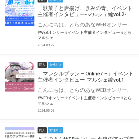
「駄菓子と唐揚げ、きみの青」イベント
主催者インタビュー-マルシェ編vol.2-
こんにちは、とらのあなWEBオンリー運営スタッフです。 新たにお届けする、イベント主催者インタビュー-マルシェ編-は、 とらのあなWEBオンリー「マルシェ」をご利用の主催様に 「マルシェ」を使ってイベントを開催した感想や心がけをお聞きする企画です。 今回は、WEBオンリー初開催「駄菓子と唐揚げ、きみの青」より、 主催のぎこ六屋様にお話を伺いました。 協力：ぎこ六屋様／イベント公式Twitter（@krkgwks） とらのあなWEBオンリー「マルシェ」とは？ WEBオンリーでリアルタイムでコミュニケーションがとれるオンライン会場です。
#WEBオンリー
#イベント主催者インタビュー
#とら
マルシェ
2024.09.27
同人
女性向け
「マレシルプラン – Online7 –」イベント
主催者インタビュー-マルシェ編vol.1-
こんにちは、とらのあなWEBオンリー運営スタッフです。 新たにお届けする、イベント主催者インタビュー-マルシェ編-は、 とらのあなWEBオンリー「マルシェ」をご利用した主催様に 「マルシェ」を使って開催した感想や心がけをお聞きする企画です。 今回は、WEBオンリー開催7回目迎えた「マレシルプラン – Online7 –」より、 主催の玉川うた様にお話を伺いました。 ▼マレシルプランのインタビュー前回記事 「イベント主催者インタビュー vol.6」はこちら 協力：玉川うた様（マレシルプラン実行委員会 代表）／イベント公式Twitter（@mallesil_plan） とらのあなWEBオンリー「マルシェ」とは？ WEBオンリーでリアルタイムでコミュニケーションがとれるオンライン会場です。
#WEBオンリー
#イベント主催者インタビュー
#とら
マルシェ
2024.05.09
同人
女性向け