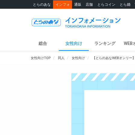
とらのあな
インフォ
通販
店舗
とらコイン
とら婚
総合
女性向け
ランキング
WEB
女性向けTOP
同人
女性向け
【とらのあなWEBオンリー