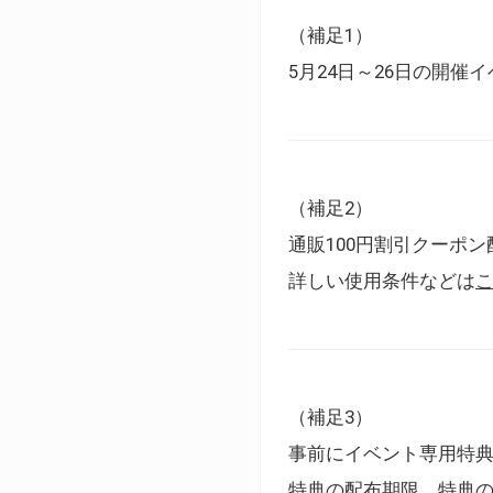
（補足1）
5月24日～26日の開
（補足2）
通販100円割引クーポン
詳しい使用条件などは
（補足3）
事前にイベント専用特
特典の配布期限、特典