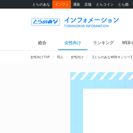
とらのあな
インフォ
通販
店舗
とらコイン
とら婚
総合
女性向け
ランキング
WEB
女性向けTOP
同人
女性向け
【とらのあなWEBオンリー