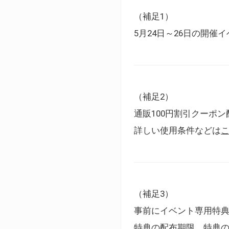
（補足1）
5月24日～26日の開
（補足2）
通販100円割引クーポン
詳しい使用条件などは
（補足3）
事前にイベント専用特
特典の配布期限、特典