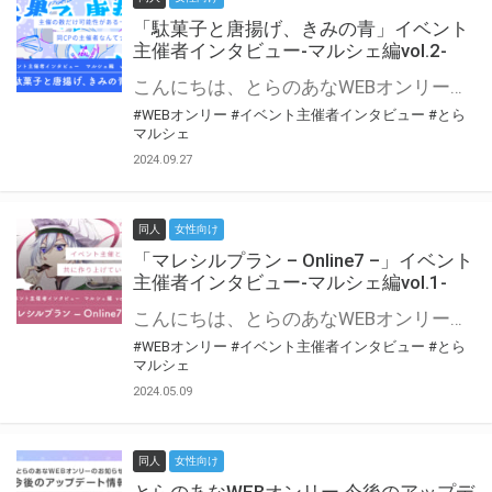
「駄菓子と唐揚げ、きみの青」イベント
主催者インタビュー-マルシェ編vol.2-
こんにちは、とらのあなWEBオンリー運営スタッフです。 新たにお届けする、イベント主催者インタビュー-マルシェ編-は、 とらのあなWEBオンリー「マルシェ」をご利用の主催様に 「マルシェ」を使ってイベントを開催した感想や心がけをお聞きする企画です。 今回は、WEBオンリー初開催「駄菓子と唐揚げ、きみの青」より、 主催のぎこ六屋様にお話を伺いました。 協力：ぎこ六屋様／イベント公式Twitter（@krkgwks） とらのあなWEBオンリー「マルシェ」とは？ WEBオンリーでリアルタイムでコミュニケーションがとれるオンライン会場です。
#WEBオンリー
#イベント主催者インタビュー
#とら
マルシェ
2024.09.27
同人
女性向け
「マレシルプラン – Online7 –」イベント
主催者インタビュー-マルシェ編vol.1-
こんにちは、とらのあなWEBオンリー運営スタッフです。 新たにお届けする、イベント主催者インタビュー-マルシェ編-は、 とらのあなWEBオンリー「マルシェ」をご利用した主催様に 「マルシェ」を使って開催した感想や心がけをお聞きする企画です。 今回は、WEBオンリー開催7回目迎えた「マレシルプラン – Online7 –」より、 主催の玉川うた様にお話を伺いました。 ▼マレシルプランのインタビュー前回記事 「イベント主催者インタビュー vol.6」はこちら 協力：玉川うた様（マレシルプラン実行委員会 代表）／イベント公式Twitter（@mallesil_plan） とらのあなWEBオンリー「マルシェ」とは？ WEBオンリーでリアルタイムでコミュニケーションがとれるオンライン会場です。
#WEBオンリー
#イベント主催者インタビュー
#とら
マルシェ
2024.05.09
同人
女性向け