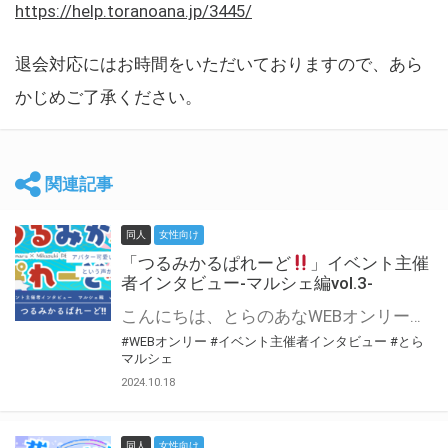
https://help.toranoana.jp/3445/
退会対応にはお時間をいただいておりますので、あら
かじめご了承ください。
関連記事
同人
女性向け
「つるみかるぱれーど
」イベント主催
者インタビュー-マルシェ編vol.3-
こんにちは、とらのあなWEBオンリー運営スタッフです。 新たにお届けする、イベント主催者インタビュー-マルシェ編-は、 とらのあなWEBオンリー「マルシェ」をご利用した主催様に 「マルシェ」を使って開催した感想や心がけをお聞きする企画です。 今回は、WEBオンリー初開催「つるみかるぱれーど
#WEBオンリー
#イベント主催者インタビュー
#とら
マルシェ
2024.10.18
同人
女性向け