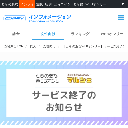
とらのあな
インフォ
通販
店舗
とらコイン
とら婚
WEBオンリー
▼
総合
女性向け
ランキング
WEBオンリー
女性向けTOP
同人
女性向け
【とらのあなWEBオンリー】サービス終了の