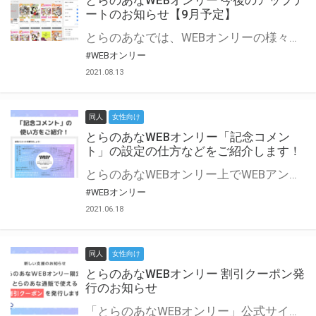
とらのあなWEBオンリー 今後のアップデ
ートのお知らせ【9月予定】
とらのあなでは、WEBオンリーの様々な支援を実施しています。 今回は2021年9月に実装を予定しているアップデート情報についてご紹介いたします。 とらのあなWEBオンリーサイトはこちら
#WEBオンリー
2021.08.13
同人
女性向け
とらのあなWEBオンリー「記念コメン
ト」の設定の仕方などをご紹介します！
とらのあなWEBオンリー上でWEBアンソロジーが作成できる「記念コメント」について、その使い方や作成手順を解説します！ 支援タイプを「サークル参加型」「サークル参加型・マルシェ(イベント会場)機能付き」でお申し込みいただいている主催者様はぜひご活用ください♪ とらのあなWEBオンリーサイトはこちら
#WEBオンリー
2021.06.18
同人
女性向け
とらのあなWEBオンリー 割引クーポン発
行のお知らせ
「とらのあなWEBオンリー」公式サイトでとらのあな通販の「割引クーポン」を配布中！ イベントごとに開催当日限定で使える割引クーポンのシリアルコードを発行します。 とらのあなWEBオンリーのページをチェックして、イベント当日にお得にお買い物を楽しみましょう♪ ※本キャンペーンは予告なく終了する場合がございます。 とらのあなWEBオンリーサイトはこちら