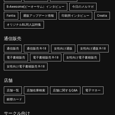
B-Awesome(ビーオーサム）インタビュー
今日のメルマガ
Fantia
通販アップデート情報
印刷所インタビュー
Creatia
オリジナルBL同人誌特集
通信販売
通信販売
通信販売 R-18
女性向け通販
女性向け通販 R-18
電子書籍販売
電子書籍販売 R-18
女性向け電子書籍販売
女性向け電子書籍販売 R-18
店舗
店舗一覧
店舗在庫検索
店舗に関するQ&A
電子マネー
銀聯カード
サークル向け