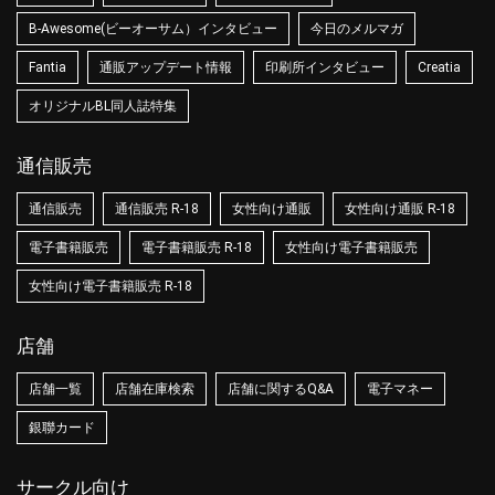
B-Awesome(ビーオーサム）インタビュー
今日のメルマガ
Fantia
通販アップデート情報
印刷所インタビュー
Creatia
オリジナルBL同人誌特集
通信販売
通信販売
通信販売 R-18
女性向け通販
女性向け通販 R-18
電子書籍販売
電子書籍販売 R-18
女性向け電子書籍販売
女性向け電子書籍販売 R-18
店舗
店舗一覧
店舗在庫検索
店舗に関するQ&A
電子マネー
銀聯カード
サークル向け