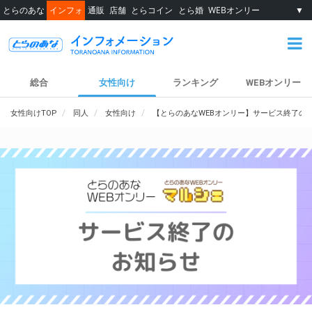
とらのあな
インフォ
通販
店舗
とらコイン
とら婚
WEBオンリー
▼
総合
女性向け
ランキング
WEBオンリー
女性向けTOP
同人
女性向け
【とらのあなWEBオンリー】サービス終了の