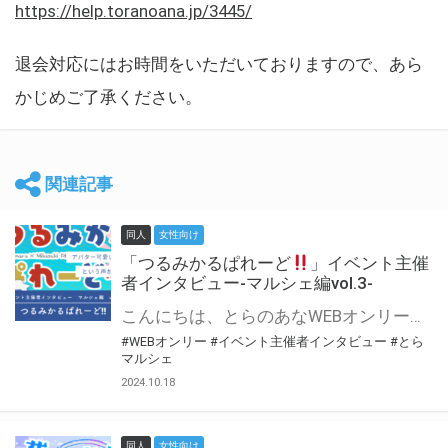
https://help.toranoana.jp/3445/
退会対応にはお時間をいただいておりますので、あら
かじめご了承ください。
関連記事
同人
女性向け
「つるみかるぱれーど
」イベント主催
者インタビュー-マルシェ編vol.3-
こんにちは、とらのあなWEBオンリー運営スタッフです。 新たにお届けする、イベント主催者インタビュー-マルシェ編-は、 とらのあなWEBオンリー「マルシェ」をご利用した主催様に 「マルシェ」を使って開催した感想や心がけをお聞きする企画です。 今回は、WEBオンリー初開催「つるみかるぱれーど
#WEBオンリー
#イベント主催者インタビュー
#とら
マルシェ
2024.10.18
同人
女性向け