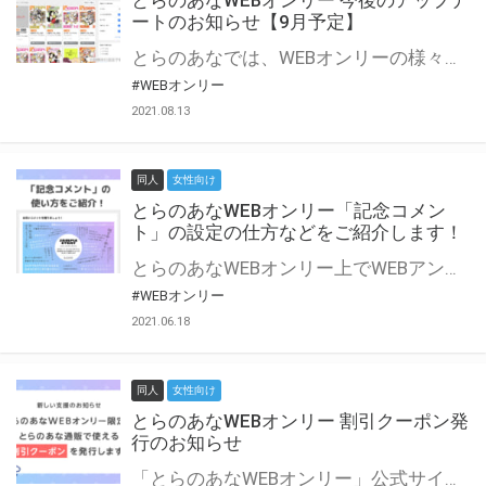
とらのあなWEBオンリー 今後のアップデ
ートのお知らせ【9月予定】
とらのあなでは、WEBオンリーの様々な支援を実施しています。 今回は2021年9月に実装を予定しているアップデート情報についてご紹介いたします。 とらのあなWEBオンリーサイトはこちら
#WEBオンリー
2021.08.13
同人
女性向け
とらのあなWEBオンリー「記念コメン
ト」の設定の仕方などをご紹介します！
とらのあなWEBオンリー上でWEBアンソロジーが作成できる「記念コメント」について、その使い方や作成手順を解説します！ 支援タイプを「サークル参加型」「サークル参加型・マルシェ(イベント会場)機能付き」でお申し込みいただいている主催者様はぜひご活用ください♪ とらのあなWEBオンリーサイトはこちら
#WEBオンリー
2021.06.18
同人
女性向け
とらのあなWEBオンリー 割引クーポン発
行のお知らせ
「とらのあなWEBオンリー」公式サイトでとらのあな通販の「割引クーポン」を配布中！ イベントごとに開催当日限定で使える割引クーポンのシリアルコードを発行します。 とらのあなWEBオンリーのページをチェックして、イベント当日にお得にお買い物を楽しみましょう♪ ※本キャンペーンは予告なく終了する場合がございます。 とらのあなWEBオンリーサイトはこちら