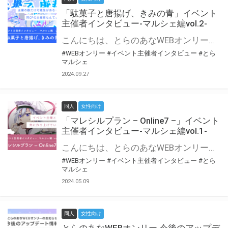
「駄菓子と唐揚げ、きみの青」イベント
主催者インタビュー-マルシェ編vol.2-
こんにちは、とらのあなWEBオンリー運営スタッフです。 新たにお届けする、イベント主催者インタビュー-マルシェ編-は、 とらのあなWEBオンリー「マルシェ」をご利用の主催様に 「マルシェ」を使ってイベントを開催した感想や心がけをお聞きする企画です。 今回は、WEBオンリー初開催「駄菓子と唐揚げ、きみの青」より、 主催のぎこ六屋様にお話を伺いました。 協力：ぎこ六屋様／イベント公式Twitter（@krkgwks） とらのあなWEBオンリー「マルシェ」とは？ WEBオンリーでリアルタイムでコミュニケーションがとれるオンライン会場です。
#WEBオンリー
#イベント主催者インタビュー
#とら
マルシェ
2024.09.27
同人
女性向け
「マレシルプラン – Online7 –」イベント
主催者インタビュー-マルシェ編vol.1-
こんにちは、とらのあなWEBオンリー運営スタッフです。 新たにお届けする、イベント主催者インタビュー-マルシェ編-は、 とらのあなWEBオンリー「マルシェ」をご利用した主催様に 「マルシェ」を使って開催した感想や心がけをお聞きする企画です。 今回は、WEBオンリー開催7回目迎えた「マレシルプラン – Online7 –」より、 主催の玉川うた様にお話を伺いました。 ▼マレシルプランのインタビュー前回記事 「イベント主催者インタビュー vol.6」はこちら 協力：玉川うた様（マレシルプラン実行委員会 代表）／イベント公式Twitter（@mallesil_plan） とらのあなWEBオンリー「マルシェ」とは？ WEBオンリーでリアルタイムでコミュニケーションがとれるオンライン会場です。
#WEBオンリー
#イベント主催者インタビュー
#とら
マルシェ
2024.05.09
同人
女性向け