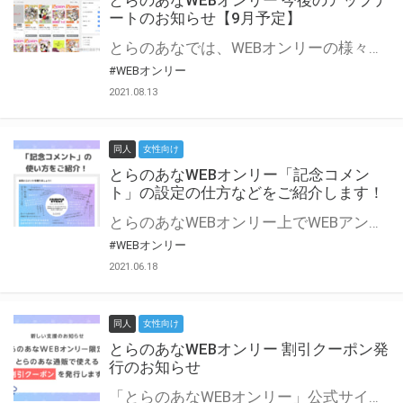
とらのあなWEBオンリー 今後のアップデ
ートのお知らせ【9月予定】
とらのあなでは、WEBオンリーの様々な支援を実施しています。 今回は2021年9月に実装を予定しているアップデート情報についてご紹介いたします。 とらのあなWEBオンリーサイトはこちら
#WEBオンリー
2021.08.13
同人
女性向け
とらのあなWEBオンリー「記念コメン
ト」の設定の仕方などをご紹介します！
とらのあなWEBオンリー上でWEBアンソロジーが作成できる「記念コメント」について、その使い方や作成手順を解説します！ 支援タイプを「サークル参加型」「サークル参加型・マルシェ(イベント会場)機能付き」でお申し込みいただいている主催者様はぜひご活用ください♪ とらのあなWEBオンリーサイトはこちら
#WEBオンリー
2021.06.18
同人
女性向け
とらのあなWEBオンリー 割引クーポン発
行のお知らせ
「とらのあなWEBオンリー」公式サイトでとらのあな通販の「割引クーポン」を配布中！ イベントごとに開催当日限定で使える割引クーポンのシリアルコードを発行します。 とらのあなWEBオンリーのページをチェックして、イベント当日にお得にお買い物を楽しみましょう♪ ※本キャンペーンは予告なく終了する場合がございます。 とらのあなWEBオンリーサイトはこちら