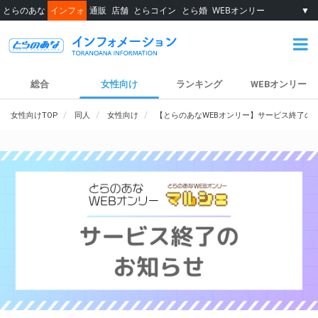
とらのあな
インフォ
通販
店舗
とらコイン
とら婚
WEBオンリー
▼
総合
女性向け
ランキング
WEBオンリー
女性向けTOP
同人
女性向け
【とらのあなWEBオンリー】サービス終了の