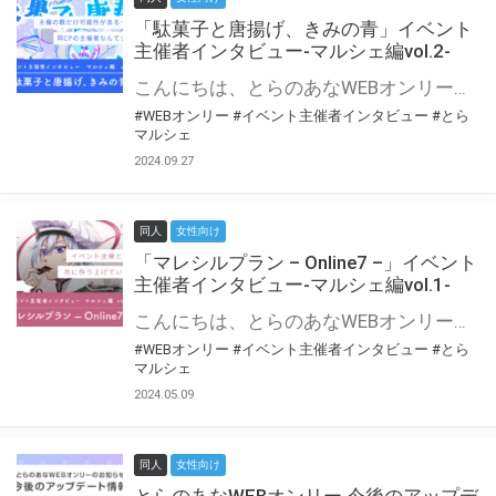
「駄菓子と唐揚げ、きみの青」イベント
主催者インタビュー-マルシェ編vol.2-
こんにちは、とらのあなWEBオンリー運営スタッフです。 新たにお届けする、イベント主催者インタビュー-マルシェ編-は、 とらのあなWEBオンリー「マルシェ」をご利用の主催様に 「マルシェ」を使ってイベントを開催した感想や心がけをお聞きする企画です。 今回は、WEBオンリー初開催「駄菓子と唐揚げ、きみの青」より、 主催のぎこ六屋様にお話を伺いました。 協力：ぎこ六屋様／イベント公式Twitter（@krkgwks） とらのあなWEBオンリー「マルシェ」とは？ WEBオンリーでリアルタイムでコミュニケーションがとれるオンライン会場です。
#WEBオンリー
#イベント主催者インタビュー
#とら
マルシェ
2024.09.27
同人
女性向け
「マレシルプラン – Online7 –」イベント
主催者インタビュー-マルシェ編vol.1-
こんにちは、とらのあなWEBオンリー運営スタッフです。 新たにお届けする、イベント主催者インタビュー-マルシェ編-は、 とらのあなWEBオンリー「マルシェ」をご利用した主催様に 「マルシェ」を使って開催した感想や心がけをお聞きする企画です。 今回は、WEBオンリー開催7回目迎えた「マレシルプラン – Online7 –」より、 主催の玉川うた様にお話を伺いました。 ▼マレシルプランのインタビュー前回記事 「イベント主催者インタビュー vol.6」はこちら 協力：玉川うた様（マレシルプラン実行委員会 代表）／イベント公式Twitter（@mallesil_plan） とらのあなWEBオンリー「マルシェ」とは？ WEBオンリーでリアルタイムでコミュニケーションがとれるオンライン会場です。
#WEBオンリー
#イベント主催者インタビュー
#とら
マルシェ
2024.05.09
同人
女性向け