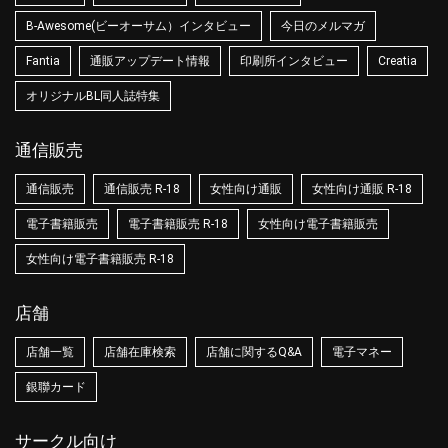
B-Awesome(ビーオーサム）インタビュー
今日のメルマガ
Fantia
通販アップデート情報
印刷所インタビュー
Creatia
オリジナルBL同人誌特集
通信販売
通信販売
通信販売 R-18
女性向け通販
女性向け通販 R-18
電子書籍販売
電子書籍販売 R-18
女性向け電子書籍販売
女性向け電子書籍販売 R-18
店舗
店舗一覧
店舗在庫検索
店舗に関するQ&A
電子マネー
銀聯カード
サークル向け