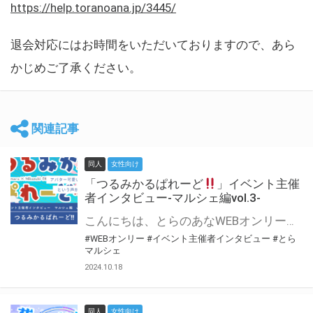
https://help.toranoana.jp/3445/
退会対応にはお時間をいただいておりますので、あら
かじめご了承ください。
関連記事
同人
女性向け
「つるみかるぱれーど
」イベント主催
者インタビュー-マルシェ編vol.3-
こんにちは、とらのあなWEBオンリー運営スタッフです。 新たにお届けする、イベント主催者インタビュー-マルシェ編-は、 とらのあなWEBオンリー「マルシェ」をご利用した主催様に 「マルシェ」を使って開催した感想や心がけをお聞きする企画です。 今回は、WEBオンリー初開催「つるみかるぱれーど
#WEBオンリー
#イベント主催者インタビュー
#とら
マルシェ
2024.10.18
同人
女性向け