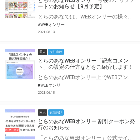
とらのあなWEBオンリー 今後のアップデ
ートのお知らせ【9月予定】
とらのあなでは、WEBオンリーの様々な支援を実施しています。 今回は2021年9月に実装を予定しているアップデート情報についてご紹介いたします。 とらのあなWEBオンリーサイトはこちら
#WEBオンリー
2021.08.13
同人
女性向け
とらのあなWEBオンリー「記念コメン
ト」の設定の仕方などをご紹介します！
とらのあなWEBオンリー上でWEBアンソロジーが作成できる「記念コメント」について、その使い方や作成手順を解説します！ 支援タイプを「サークル参加型」「サークル参加型・マルシェ(イベント会場)機能付き」でお申し込みいただいている主催者様はぜひご活用ください♪ とらのあなWEBオンリーサイトはこちら
#WEBオンリー
2021.06.18
同人
女性向け
とらのあなWEBオンリー 割引クーポン発
行のお知らせ
「とらのあなWEBオンリー」公式サイトでとらのあな通販の「割引クーポン」を配布中！ イベントごとに開催当日限定で使える割引クーポンのシリアルコードを発行します。 とらのあなWEBオンリーのページをチェックして、イベント当日にお得にお買い物を楽しみましょう♪ ※本キャンペーンは予告なく終了する場合がございます。 とらのあなWEBオンリーサイトはこちら