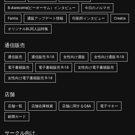
B-Awesome(ビーオーサム）インタビュー
今日のメルマガ
Fantia
通販アップデート情報
印刷所インタビュー
Creatia
オリジナルBL同人誌特集
通信販売
通信販売
通信販売 R-18
女性向け通販
女性向け通販 R-18
電子書籍販売
電子書籍販売 R-18
女性向け電子書籍販売
女性向け電子書籍販売 R-18
店舗
店舗一覧
店舗在庫検索
店舗に関するQ&A
電子マネー
銀聯カード
サークル向け