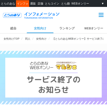
とらのあな
インフォ
通販
店舗
とらコイン
とら婚
WEBオンリー
▼
総合
女性向け
ランキング
WEBオンリー
女性向けTOP
同人
女性向け
【とらのあなWEBオンリー】サービス終了の