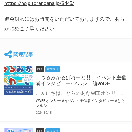
https://help.toranoana.jp/3445/
退会対応にはお時間をいただいておりますので、あら
かじめご了承ください。
関連記事
同人
女性向け
「つるみかるぱれーど
」イベント主催
者インタビュー-マルシェ編vol.3-
こんにちは、とらのあなWEBオンリー運営スタッフです。 新たにお届けする、イベント主催者インタビュー-マルシェ編-は、 とらのあなWEBオンリー「マルシェ」をご利用した主催様に 「マルシェ」を使って開催した感想や心がけをお聞きする企画です。 今回は、WEBオンリー初開催「つるみかるぱれーど
#WEBオンリー
#イベント主催者インタビュー
#とら
マルシェ
2024.10.18
同人
女性向け