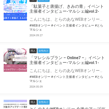
「駄菓子と唐揚げ、きみの青」イベント
主催者インタビュー-マルシェ編vol.2-
こんにちは、とらのあなWEBオンリー運営スタッフです。 新たにお届けする、イベント主催者インタビュー-マルシェ編-は、 とらのあなWEBオンリー「マルシェ」をご利用の主催様に 「マルシェ」を使ってイベントを開催した感想や心がけをお聞きする企画です。 今回は、WEBオンリー初開催「駄菓子と唐揚げ、きみの青」より、 主催のぎこ六屋様にお話を伺いました。 協力：ぎこ六屋様／イベント公式Twitter（@krkgwks） とらのあなWEBオンリー「マルシェ」とは？ WEBオンリーでリアルタイムでコミュニケーションがとれるオンライン会場です。
#WEBオンリー
#イベント主催者インタビュー
#とら
マルシェ
2024.09.27
同人
女性向け
「マレシルプラン – Online7 –」イベント
主催者インタビュー-マルシェ編vol.1-
こんにちは、とらのあなWEBオンリー運営スタッフです。 新たにお届けする、イベント主催者インタビュー-マルシェ編-は、 とらのあなWEBオンリー「マルシェ」をご利用した主催様に 「マルシェ」を使って開催した感想や心がけをお聞きする企画です。 今回は、WEBオンリー開催7回目迎えた「マレシルプラン – Online7 –」より、 主催の玉川うた様にお話を伺いました。 ▼マレシルプランのインタビュー前回記事 「イベント主催者インタビュー vol.6」はこちら 協力：玉川うた様（マレシルプラン実行委員会 代表）／イベント公式Twitter（@mallesil_plan） とらのあなWEBオンリー「マルシェ」とは？ WEBオンリーでリアルタイムでコミュニケーションがとれるオンライン会場です。
#WEBオンリー
#イベント主催者インタビュー
#とら
マルシェ
2024.05.09
同人
女性向け