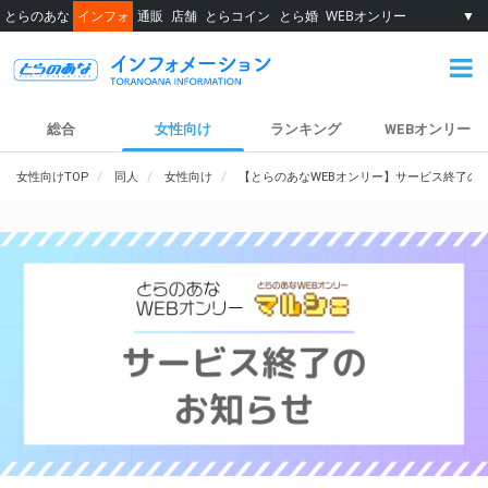
とらのあな
インフォ
通販
店舗
とらコイン
とら婚
WEBオンリー
▼
総合
女性向け
ランキング
WEBオンリー
女性向けTOP
同人
女性向け
【とらのあなWEBオンリー】サービス終了の