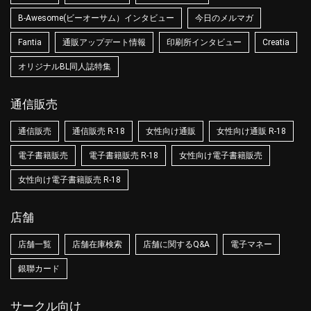
B-Awesome(ビーオーサム）インタビュー
今日のメルマガ
Fantia
通販アップデート情報
印刷所インタビュー
Creatia
オリジナルBL同人誌特集
通信販売
通信販売
通信販売 R-18
女性向け通販
女性向け通販 R-18
電子書籍販売
電子書籍販売 R-18
女性向け電子書籍販売
女性向け電子書籍販売 R-18
店舗
店舗一覧
店舗在庫検索
店舗に関するQ&A
電子マネー
銀聯カード
サークル向け