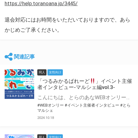
https://help.toranoana.jp/3445/
退会対応にはお時間をいただいておりますので、あら
かじめご了承ください。
関連記事
同人
女性向け
「つるみかるぱれーど
」イベント主催
者インタビュー-マルシェ編vol.3-
こんにちは、とらのあなWEBオンリー運営スタッフです。 新たにお届けする、イベント主催者インタビュー-マルシェ編-は、 とらのあなWEBオンリー「マルシェ」をご利用した主催様に 「マルシェ」を使って開催した感想や心がけをお聞きする企画です。 今回は、WEBオンリー初開催「つるみかるぱれーど
#WEBオンリー
#イベント主催者インタビュー
#とら
マルシェ
2024.10.18
同人
女性向け