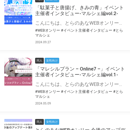
「駄菓子と唐揚げ、きみの青」イベント
主催者インタビュー-マルシェ編vol.2-
こんにちは、とらのあなWEBオンリー運営スタッフです。 新たにお届けする、イベント主催者インタビュー-マルシェ編-は、 とらのあなWEBオンリー「マルシェ」をご利用の主催様に 「マルシェ」を使ってイベントを開催した感想や心がけをお聞きする企画です。 今回は、WEBオンリー初開催「駄菓子と唐揚げ、きみの青」より、 主催のぎこ六屋様にお話を伺いました。 協力：ぎこ六屋様／イベント公式Twitter（@krkgwks） とらのあなWEBオンリー「マルシェ」とは？ WEBオンリーでリアルタイムでコミュニケーションがとれるオンライン会場です。
#WEBオンリー
#イベント主催者インタビュー
#とら
マルシェ
2024.09.27
同人
女性向け
「マレシルプラン – Online7 –」イベント
主催者インタビュー-マルシェ編vol.1-
こんにちは、とらのあなWEBオンリー運営スタッフです。 新たにお届けする、イベント主催者インタビュー-マルシェ編-は、 とらのあなWEBオンリー「マルシェ」をご利用した主催様に 「マルシェ」を使って開催した感想や心がけをお聞きする企画です。 今回は、WEBオンリー開催7回目迎えた「マレシルプラン – Online7 –」より、 主催の玉川うた様にお話を伺いました。 ▼マレシルプランのインタビュー前回記事 「イベント主催者インタビュー vol.6」はこちら 協力：玉川うた様（マレシルプラン実行委員会 代表）／イベント公式Twitter（@mallesil_plan） とらのあなWEBオンリー「マルシェ」とは？ WEBオンリーでリアルタイムでコミュニケーションがとれるオンライン会場です。
#WEBオンリー
#イベント主催者インタビュー
#とら
マルシェ
2024.05.09
同人
女性向け