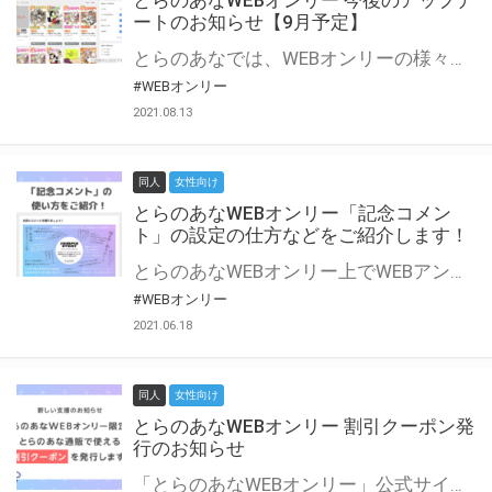
とらのあなWEBオンリー 今後のアップデ
ートのお知らせ【9月予定】
とらのあなでは、WEBオンリーの様々な支援を実施しています。 今回は2021年9月に実装を予定しているアップデート情報についてご紹介いたします。 とらのあなWEBオンリーサイトはこちら
#WEBオンリー
2021.08.13
同人
女性向け
とらのあなWEBオンリー「記念コメン
ト」の設定の仕方などをご紹介します！
とらのあなWEBオンリー上でWEBアンソロジーが作成できる「記念コメント」について、その使い方や作成手順を解説します！ 支援タイプを「サークル参加型」「サークル参加型・マルシェ(イベント会場)機能付き」でお申し込みいただいている主催者様はぜひご活用ください♪ とらのあなWEBオンリーサイトはこちら
#WEBオンリー
2021.06.18
同人
女性向け
とらのあなWEBオンリー 割引クーポン発
行のお知らせ
「とらのあなWEBオンリー」公式サイトでとらのあな通販の「割引クーポン」を配布中！ イベントごとに開催当日限定で使える割引クーポンのシリアルコードを発行します。 とらのあなWEBオンリーのページをチェックして、イベント当日にお得にお買い物を楽しみましょう♪ ※本キャンペーンは予告なく終了する場合がございます。 とらのあなWEBオンリーサイトはこちら