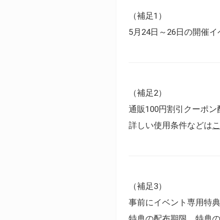
（補足1）
5月24日～26日の開
（補足2）
通販100円割引クーポン
詳しい使用条件などは
（補足3）
事前にイベント専用特
特典の配布期限、特典