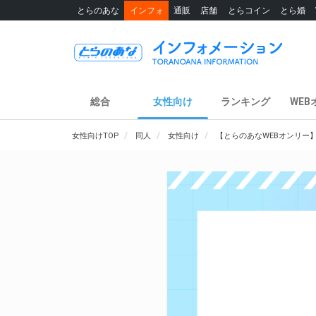
とらのあな
インフォ
通販
店舗
とらコイン
とら婚
総合
女性向け
ランキング
WEB
女性向けTOP
同人
女性向け
【とらのあなWEBオンリー