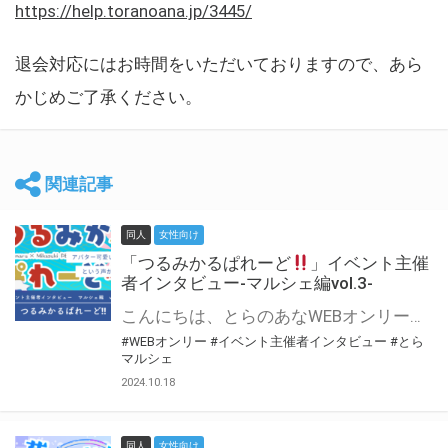
https://help.toranoana.jp/3445/
退会対応にはお時間をいただいておりますので、あら
かじめご了承ください。
関連記事
同人
女性向け
「つるみかるぱれーど
」イベント主催
者インタビュー-マルシェ編vol.3-
こんにちは、とらのあなWEBオンリー運営スタッフです。 新たにお届けする、イベント主催者インタビュー-マルシェ編-は、 とらのあなWEBオンリー「マルシェ」をご利用した主催様に 「マルシェ」を使って開催した感想や心がけをお聞きする企画です。 今回は、WEBオンリー初開催「つるみかるぱれーど
#WEBオンリー
#イベント主催者インタビュー
#とら
マルシェ
2024.10.18
同人
女性向け