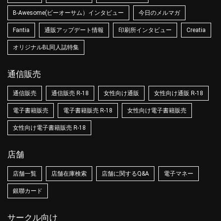
B-Awesome(ビーオーサム）インタビュー
今日のメルマガ
Fantia
通販アップデート情報
印刷所インタビュー
Creatia
オリジナルBL同人誌特集
通信販売
通信販売
通信販売 R-18
女性向け通販
女性向け通販 R-18
電子書籍販売
電子書籍販売 R-18
女性向け電子書籍販売
女性向け電子書籍販売 R-18
店舗
店舗一覧
店舗在庫検索
店舗に関するQ&A
電子マネー
銀聯カード
サークル向け