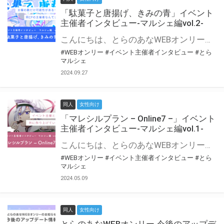
「駄菓子と唐揚げ、きみの青」イベント
主催者インタビュー-マルシェ編vol.2-
こんにちは、とらのあなWEBオンリー運営スタッフです。 新たにお届けする、イベント主催者インタビュー-マルシェ編-は、 とらのあなWEBオンリー「マルシェ」をご利用の主催様に 「マルシェ」を使ってイベントを開催した感想や心がけをお聞きする企画です。 今回は、WEBオンリー初開催「駄菓子と唐揚げ、きみの青」より、 主催のぎこ六屋様にお話を伺いました。 協力：ぎこ六屋様／イベント公式Twitter（@krkgwks） とらのあなWEBオンリー「マルシェ」とは？ WEBオンリーでリアルタイムでコミュニケーションがとれるオンライン会場です。
#WEBオンリー
#イベント主催者インタビュー
#とら
マルシェ
2024.09.27
同人
女性向け
「マレシルプラン – Online7 –」イベント
主催者インタビュー-マルシェ編vol.1-
こんにちは、とらのあなWEBオンリー運営スタッフです。 新たにお届けする、イベント主催者インタビュー-マルシェ編-は、 とらのあなWEBオンリー「マルシェ」をご利用した主催様に 「マルシェ」を使って開催した感想や心がけをお聞きする企画です。 今回は、WEBオンリー開催7回目迎えた「マレシルプラン – Online7 –」より、 主催の玉川うた様にお話を伺いました。 ▼マレシルプランのインタビュー前回記事 「イベント主催者インタビュー vol.6」はこちら 協力：玉川うた様（マレシルプラン実行委員会 代表）／イベント公式Twitter（@mallesil_plan） とらのあなWEBオンリー「マルシェ」とは？ WEBオンリーでリアルタイムでコミュニケーションがとれるオンライン会場です。
#WEBオンリー
#イベント主催者インタビュー
#とら
マルシェ
2024.05.09
同人
女性向け