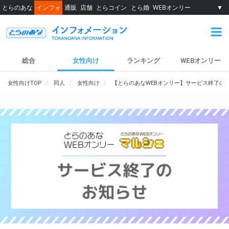
とらのあな
インフォ
通販
店舗
とらコイン
とら婚
WEBオンリー
▼
総合
女性向け
ランキング
WEBオンリー
女性向けTOP
同人
女性向け
【とらのあなWEBオンリー】サービス終了の