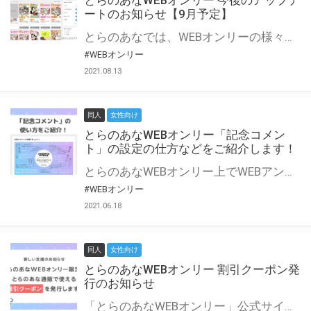
とらのあなWEBオンリー 今後のアップデ
ートのお知らせ【9月予定】
とらのあなでは、WEBオンリーの様々な支援を実施しています。 今回は2021年9月に実装を予定しているアップデート情報についてご紹介いたします。 とらのあなWEBオンリーサイトはこちら
#WEBオンリー
2021.08.13
同人
女性向け
とらのあなWEBオンリー「記念コメン
ト」の設定の仕方などをご紹介します！
とらのあなWEBオンリー上でWEBアンソロジーが作成できる「記念コメント」について、その使い方や作成手順を解説します！ 支援タイプを「サークル参加型」「サークル参加型・マルシェ(イベント会場)機能付き」でお申し込みいただいている主催者様はぜひご活用ください♪ とらのあなWEBオンリーサイトはこちら
#WEBオンリー
2021.06.18
同人
女性向け
とらのあなWEBオンリー 割引クーポン発
行のお知らせ
「とらのあなWEBオンリー」公式サイトでとらのあな通販の「割引クーポン」を配布中！ イベントごとに開催当日限定で使える割引クーポンのシリアルコードを発行します。 とらのあなWEBオンリーのページをチェックして、イベント当日にお得にお買い物を楽しみましょう♪ ※本キャンペーンは予告なく終了する場合がございます。 とらのあなWEBオンリーサイトはこちら