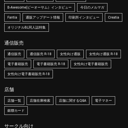
B-Awesome(ビーオーサム）インタビュー
今日のメルマガ
Fantia
通販アップデート情報
印刷所インタビュー
Creatia
オリジナルBL同人誌特集
通信販売
通信販売
通信販売 R-18
女性向け通販
女性向け通販 R-18
電子書籍販売
電子書籍販売 R-18
女性向け電子書籍販売
女性向け電子書籍販売 R-18
店舗
店舗一覧
店舗在庫検索
店舗に関するQ&A
電子マネー
銀聯カード
サークル向け