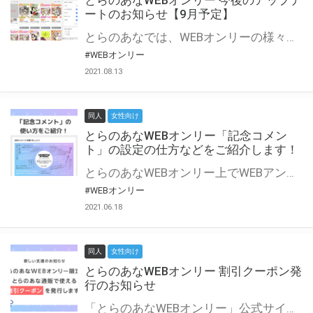
とらのあなWEBオンリー 今後のアップデ
ートのお知らせ【9月予定】
とらのあなでは、WEBオンリーの様々な支援を実施しています。 今回は2021年9月に実装を予定しているアップデート情報についてご紹介いたします。 とらのあなWEBオンリーサイトはこちら
#WEBオンリー
2021.08.13
同人
女性向け
とらのあなWEBオンリー「記念コメン
ト」の設定の仕方などをご紹介します！
とらのあなWEBオンリー上でWEBアンソロジーが作成できる「記念コメント」について、その使い方や作成手順を解説します！ 支援タイプを「サークル参加型」「サークル参加型・マルシェ(イベント会場)機能付き」でお申し込みいただいている主催者様はぜひご活用ください♪ とらのあなWEBオンリーサイトはこちら
#WEBオンリー
2021.06.18
同人
女性向け
とらのあなWEBオンリー 割引クーポン発
行のお知らせ
「とらのあなWEBオンリー」公式サイトでとらのあな通販の「割引クーポン」を配布中！ イベントごとに開催当日限定で使える割引クーポンのシリアルコードを発行します。 とらのあなWEBオンリーのページをチェックして、イベント当日にお得にお買い物を楽しみましょう♪ ※本キャンペーンは予告なく終了する場合がございます。 とらのあなWEBオンリーサイトはこちら