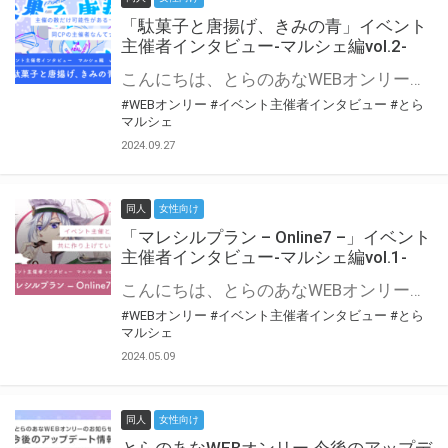
「駄菓子と唐揚げ、きみの青」イベント
主催者インタビュー-マルシェ編vol.2-
こんにちは、とらのあなWEBオンリー運営スタッフです。 新たにお届けする、イベント主催者インタビュー-マルシェ編-は、 とらのあなWEBオンリー「マルシェ」をご利用の主催様に 「マルシェ」を使ってイベントを開催した感想や心がけをお聞きする企画です。 今回は、WEBオンリー初開催「駄菓子と唐揚げ、きみの青」より、 主催のぎこ六屋様にお話を伺いました。 協力：ぎこ六屋様／イベント公式Twitter（@krkgwks） とらのあなWEBオンリー「マルシェ」とは？ WEBオンリーでリアルタイムでコミュニケーションがとれるオンライン会場です。
#WEBオンリー
#イベント主催者インタビュー
#とら
マルシェ
2024.09.27
同人
女性向け
「マレシルプラン – Online7 –」イベント
主催者インタビュー-マルシェ編vol.1-
こんにちは、とらのあなWEBオンリー運営スタッフです。 新たにお届けする、イベント主催者インタビュー-マルシェ編-は、 とらのあなWEBオンリー「マルシェ」をご利用した主催様に 「マルシェ」を使って開催した感想や心がけをお聞きする企画です。 今回は、WEBオンリー開催7回目迎えた「マレシルプラン – Online7 –」より、 主催の玉川うた様にお話を伺いました。 ▼マレシルプランのインタビュー前回記事 「イベント主催者インタビュー vol.6」はこちら 協力：玉川うた様（マレシルプラン実行委員会 代表）／イベント公式Twitter（@mallesil_plan） とらのあなWEBオンリー「マルシェ」とは？ WEBオンリーでリアルタイムでコミュニケーションがとれるオンライン会場です。
#WEBオンリー
#イベント主催者インタビュー
#とら
マルシェ
2024.05.09
同人
女性向け