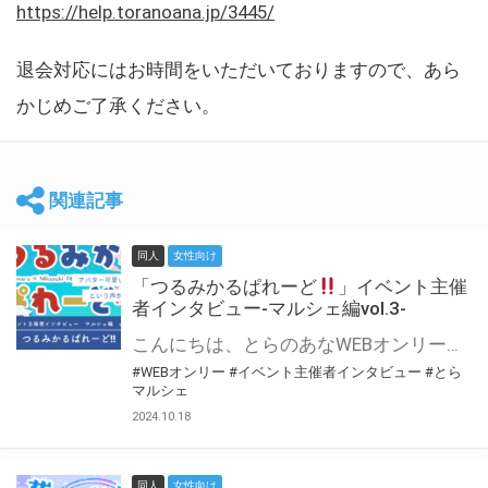
https://help.toranoana.jp/3445/
退会対応にはお時間をいただいておりますので、あら
かじめご了承ください。
関連記事
同人
女性向け
「つるみかるぱれーど
」イベント主催
者インタビュー-マルシェ編vol.3-
こんにちは、とらのあなWEBオンリー運営スタッフです。 新たにお届けする、イベント主催者インタビュー-マルシェ編-は、 とらのあなWEBオンリー「マルシェ」をご利用した主催様に 「マルシェ」を使って開催した感想や心がけをお聞きする企画です。 今回は、WEBオンリー初開催「つるみかるぱれーど
#WEBオンリー
#イベント主催者インタビュー
#とら
マルシェ
2024.10.18
同人
女性向け