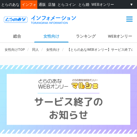
とらのあな
インフォ
通販
店舗
とらコイン
とら婚
WEBオンリー
▼
総合
女性向け
ランキング
WEBオンリー
女性向けTOP
同人
女性向け
【とらのあなWEBオンリー】サービス終了の