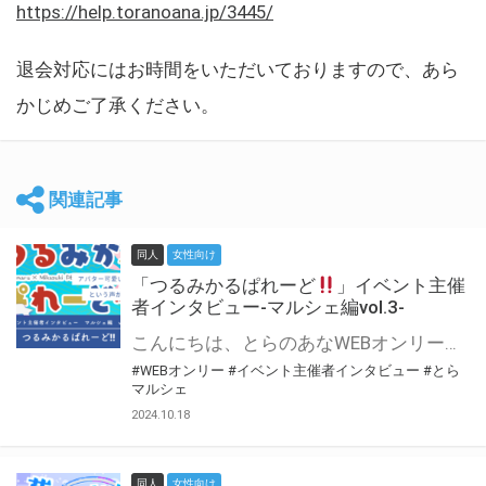
https://help.toranoana.jp/3445/
退会対応にはお時間をいただいておりますので、あら
かじめご了承ください。
関連記事
同人
女性向け
「つるみかるぱれーど
」イベント主催
者インタビュー-マルシェ編vol.3-
こんにちは、とらのあなWEBオンリー運営スタッフです。 新たにお届けする、イベント主催者インタビュー-マルシェ編-は、 とらのあなWEBオンリー「マルシェ」をご利用した主催様に 「マルシェ」を使って開催した感想や心がけをお聞きする企画です。 今回は、WEBオンリー初開催「つるみかるぱれーど
#WEBオンリー
#イベント主催者インタビュー
#とら
マルシェ
2024.10.18
同人
女性向け