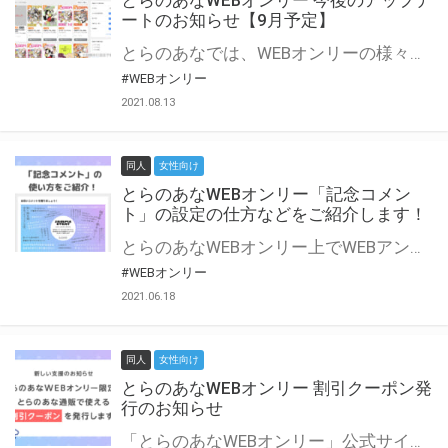
とらのあなWEBオンリー 今後のアップデ
ートのお知らせ【9月予定】
とらのあなでは、WEBオンリーの様々な支援を実施しています。 今回は2021年9月に実装を予定しているアップデート情報についてご紹介いたします。 とらのあなWEBオンリーサイトはこちら
#WEBオンリー
2021.08.13
同人
女性向け
とらのあなWEBオンリー「記念コメン
ト」の設定の仕方などをご紹介します！
とらのあなWEBオンリー上でWEBアンソロジーが作成できる「記念コメント」について、その使い方や作成手順を解説します！ 支援タイプを「サークル参加型」「サークル参加型・マルシェ(イベント会場)機能付き」でお申し込みいただいている主催者様はぜひご活用ください♪ とらのあなWEBオンリーサイトはこちら
#WEBオンリー
2021.06.18
同人
女性向け
とらのあなWEBオンリー 割引クーポン発
行のお知らせ
「とらのあなWEBオンリー」公式サイトでとらのあな通販の「割引クーポン」を配布中！ イベントごとに開催当日限定で使える割引クーポンのシリアルコードを発行します。 とらのあなWEBオンリーのページをチェックして、イベント当日にお得にお買い物を楽しみましょう♪ ※本キャンペーンは予告なく終了する場合がございます。 とらのあなWEBオンリーサイトはこちら