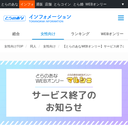
とらのあな
インフォ
通販
店舗
とらコイン
とら婚
WEBオンリー
▼
総合
女性向け
ランキング
WEBオンリー
女性向けTOP
同人
女性向け
【とらのあなWEBオンリー】サービス終了の