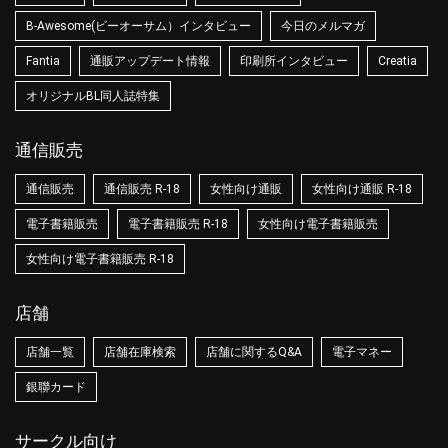
B-Awesome(ビーオーサム）インタビュー
今日のメルマガ
Fantia
通販アップデート情報
印刷所インタビュー
Creatia
オリジナルBL同人誌特集
通信販売
通信販売
通信販売 R-18
女性向け通販
女性向け通販 R-18
電子書籍販売
電子書籍販売 R-18
女性向け電子書籍販売
女性向け電子書籍販売 R-18
店舗
店舗一覧
店舗在庫検索
店舗に関するQ&A
電子マネー
銀聯カード
サークル向け