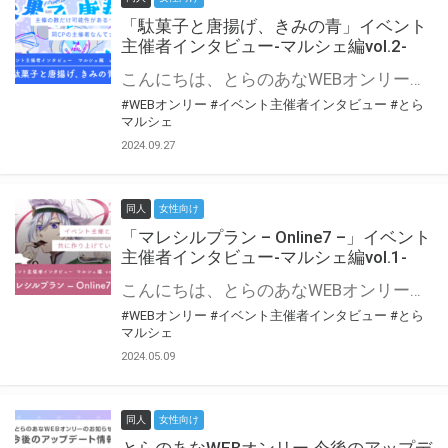
「駄菓子と唐揚げ、きみの青」イベント
主催者インタビュー-マルシェ編vol.2-
こんにちは、とらのあなWEBオンリー運営スタッフです。 新たにお届けする、イベント主催者インタビュー-マルシェ編-は、 とらのあなWEBオンリー「マルシェ」をご利用の主催様に 「マルシェ」を使ってイベントを開催した感想や心がけをお聞きする企画です。 今回は、WEBオンリー初開催「駄菓子と唐揚げ、きみの青」より、 主催のぎこ六屋様にお話を伺いました。 協力：ぎこ六屋様／イベント公式Twitter（@krkgwks） とらのあなWEBオンリー「マルシェ」とは？ WEBオンリーでリアルタイムでコミュニケーションがとれるオンライン会場です。
#WEBオンリー
#イベント主催者インタビュー
#とら
マルシェ
2024.09.27
同人
女性向け
「マレシルプラン – Online7 –」イベント
主催者インタビュー-マルシェ編vol.1-
こんにちは、とらのあなWEBオンリー運営スタッフです。 新たにお届けする、イベント主催者インタビュー-マルシェ編-は、 とらのあなWEBオンリー「マルシェ」をご利用した主催様に 「マルシェ」を使って開催した感想や心がけをお聞きする企画です。 今回は、WEBオンリー開催7回目迎えた「マレシルプラン – Online7 –」より、 主催の玉川うた様にお話を伺いました。 ▼マレシルプランのインタビュー前回記事 「イベント主催者インタビュー vol.6」はこちら 協力：玉川うた様（マレシルプラン実行委員会 代表）／イベント公式Twitter（@mallesil_plan） とらのあなWEBオンリー「マルシェ」とは？ WEBオンリーでリアルタイムでコミュニケーションがとれるオンライン会場です。
#WEBオンリー
#イベント主催者インタビュー
#とら
マルシェ
2024.05.09
同人
女性向け