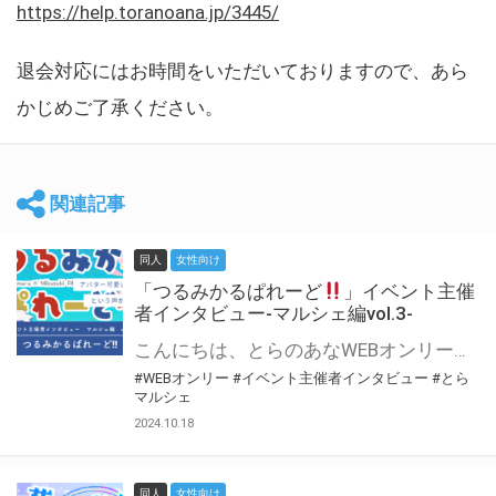
https://help.toranoana.jp/3445/
退会対応にはお時間をいただいておりますので、あら
かじめご了承ください。
関連記事
同人
女性向け
「つるみかるぱれーど
」イベント主催
者インタビュー-マルシェ編vol.3-
こんにちは、とらのあなWEBオンリー運営スタッフです。 新たにお届けする、イベント主催者インタビュー-マルシェ編-は、 とらのあなWEBオンリー「マルシェ」をご利用した主催様に 「マルシェ」を使って開催した感想や心がけをお聞きする企画です。 今回は、WEBオンリー初開催「つるみかるぱれーど
#WEBオンリー
#イベント主催者インタビュー
#とら
マルシェ
2024.10.18
同人
女性向け