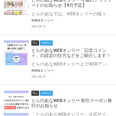
とらのあなWEBオンリー 今後のアップデ
ートのお知らせ【9月予定】
とらのあなでは、WEBオンリーの様々な支援を実施しています。 今回は2021年9月に実装を予定しているアップデート情報についてご紹介いたします。 とらのあなWEBオンリーサイトはこちら
#WEBオンリー
2021.08.13
同人
女性向け
とらのあなWEBオンリー「記念コメン
ト」の設定の仕方などをご紹介します！
とらのあなWEBオンリー上でWEBアンソロジーが作成できる「記念コメント」について、その使い方や作成手順を解説します！ 支援タイプを「サークル参加型」「サークル参加型・マルシェ(イベント会場)機能付き」でお申し込みいただいている主催者様はぜひご活用ください♪ とらのあなWEBオンリーサイトはこちら
#WEBオンリー
2021.06.18
同人
女性向け
とらのあなWEBオンリー 割引クーポン発
行のお知らせ
「とらのあなWEBオンリー」公式サイトでとらのあな通販の「割引クーポン」を配布中！ イベントごとに開催当日限定で使える割引クーポンのシリアルコードを発行します。 とらのあなWEBオンリーのページをチェックして、イベント当日にお得にお買い物を楽しみましょう♪ ※本キャンペーンは予告なく終了する場合がございます。 とらのあなWEBオンリーサイトはこちら