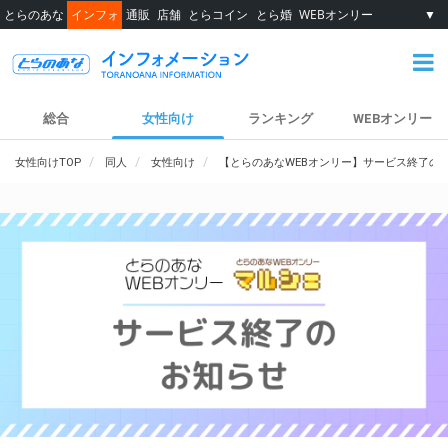
とらのあな
インフォ
通販
店舗
とらコイン
とら婚
WEBオンリー
▼
総合
女性向け
ランキング
WEBオンリー
女性向けTOP
同人
女性向け
【とらのあなWEBオンリー】サービス終了の