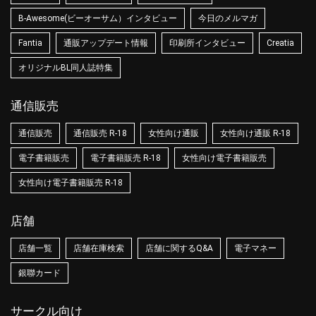
B-Awesome(ビーオーサム）インタビュー
今日のメルマガ
Fantia
通販アップデート情報
印刷所インタビュー
Creatia
オリジナルBL同人誌特集
通信販売
通信販売
通信販売 R-18
女性向け通販
女性向け通販 R-18
電子書籍販売
電子書籍販売 R-18
女性向け電子書籍販売
女性向け電子書籍販売 R-18
店舗
店舗一覧
店舗在庫検索
店舗に関するQ&A
電子マネー
銀聯カード
サークル向け