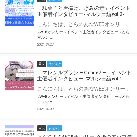
「駄菓子と唐揚げ、きみの青」イベント
主催者インタビュー-マルシェ編vol.2-
こんにちは、とらのあなWEBオンリー運営スタッフです。 新たにお届けする、イベント主催者インタビュー-マルシェ編-は、 とらのあなWEBオンリー「マルシェ」をご利用の主催様に 「マルシェ」を使ってイベントを開催した感想や心がけをお聞きする企画です。 今回は、WEBオンリー初開催「駄菓子と唐揚げ、きみの青」より、 主催のぎこ六屋様にお話を伺いました。 協力：ぎこ六屋様／イベント公式Twitter（@krkgwks） とらのあなWEBオンリー「マルシェ」とは？ WEBオンリーでリアルタイムでコミュニケーションがとれるオンライン会場です。
#WEBオンリー
#イベント主催者インタビュー
#とら
マルシェ
2024.09.27
同人
女性向け
「マレシルプラン – Online7 –」イベント
主催者インタビュー-マルシェ編vol.1-
こんにちは、とらのあなWEBオンリー運営スタッフです。 新たにお届けする、イベント主催者インタビュー-マルシェ編-は、 とらのあなWEBオンリー「マルシェ」をご利用した主催様に 「マルシェ」を使って開催した感想や心がけをお聞きする企画です。 今回は、WEBオンリー開催7回目迎えた「マレシルプラン – Online7 –」より、 主催の玉川うた様にお話を伺いました。 ▼マレシルプランのインタビュー前回記事 「イベント主催者インタビュー vol.6」はこちら 協力：玉川うた様（マレシルプラン実行委員会 代表）／イベント公式Twitter（@mallesil_plan） とらのあなWEBオンリー「マルシェ」とは？ WEBオンリーでリアルタイムでコミュニケーションがとれるオンライン会場です。
#WEBオンリー
#イベント主催者インタビュー
#とら
マルシェ
2024.05.09
同人
女性向け