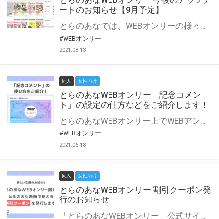
とらのあなWEBオンリー 今後のアップデ
ートのお知らせ【9月予定】
とらのあなでは、WEBオンリーの様々な支援を実施しています。 今回は2021年9月に実装を予定しているアップデート情報についてご紹介いたします。 とらのあなWEBオンリーサイトはこちら
#WEBオンリー
2021.08.13
同人
女性向け
とらのあなWEBオンリー「記念コメン
ト」の設定の仕方などをご紹介します！
とらのあなWEBオンリー上でWEBアンソロジーが作成できる「記念コメント」について、その使い方や作成手順を解説します！ 支援タイプを「サークル参加型」「サークル参加型・マルシェ(イベント会場)機能付き」でお申し込みいただいている主催者様はぜひご活用ください♪ とらのあなWEBオンリーサイトはこちら
#WEBオンリー
2021.06.18
同人
女性向け
とらのあなWEBオンリー 割引クーポン発
行のお知らせ
「とらのあなWEBオンリー」公式サイトでとらのあな通販の「割引クーポン」を配布中！ イベントごとに開催当日限定で使える割引クーポンのシリアルコードを発行します。 とらのあなWEBオンリーのページをチェックして、イベント当日にお得にお買い物を楽しみましょう♪ ※本キャンペーンは予告なく終了する場合がございます。 とらのあなWEBオンリーサイトはこちら