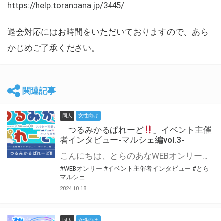
https://help.toranoana.jp/3445/
退会対応にはお時間をいただいておりますので、あら
かじめご了承ください。
関連記事
同人
女性向け
「つるみかるぱれーど
」イベント主催
者インタビュー-マルシェ編vol.3-
こんにちは、とらのあなWEBオンリー運営スタッフです。 新たにお届けする、イベント主催者インタビュー-マルシェ編-は、 とらのあなWEBオンリー「マルシェ」をご利用した主催様に 「マルシェ」を使って開催した感想や心がけをお聞きする企画です。 今回は、WEBオンリー初開催「つるみかるぱれーど
#WEBオンリー
#イベント主催者インタビュー
#とら
マルシェ
2024.10.18
同人
女性向け