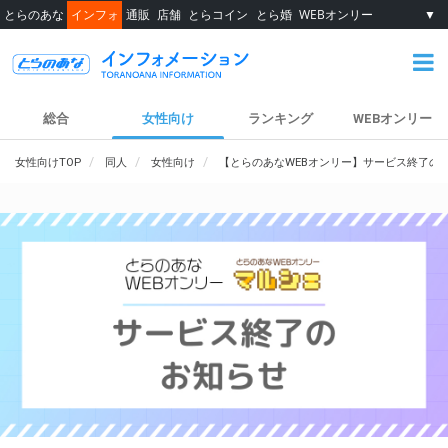
とらのあな
インフォ
通販
店舗
とらコイン
とら婚
WEBオンリー
▼
総合
女性向け
ランキング
WEBオンリー
女性向けTOP
同人
女性向け
【とらのあなWEBオンリー】サービス終了の