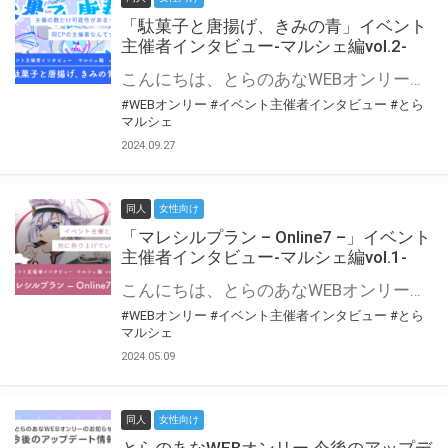
「駄菓子と唐揚げ、きみの青」イベント
主催者インタビュー-マルシェ編vol.2-
こんにちは、とらのあなWEBオンリー運営スタッフです。 新たにお届けする、イベント主催者インタビュー-マルシェ編-は、 とらのあなWEBオンリー「マルシェ」をご利用の主催様に 「マルシェ」を使ってイベントを開催した感想や心がけをお聞きする企画です。 今回は、WEBオンリー初開催「駄菓子と唐揚げ、きみの青」より、 主催のぎこ六屋様にお話を伺いました。 協力：ぎこ六屋様／イベント公式Twitter（@krkgwks） とらのあなWEBオンリー「マルシェ」とは？ WEBオンリーでリアルタイムでコミュニケーションがとれるオンライン会場です。
#WEBオンリー
#イベント主催者インタビュー
#とら
マルシェ
2024.09.27
同人
女性向け
「マレシルプラン – Online7 –」イベント
主催者インタビュー-マルシェ編vol.1-
こんにちは、とらのあなWEBオンリー運営スタッフです。 新たにお届けする、イベント主催者インタビュー-マルシェ編-は、 とらのあなWEBオンリー「マルシェ」をご利用した主催様に 「マルシェ」を使って開催した感想や心がけをお聞きする企画です。 今回は、WEBオンリー開催7回目迎えた「マレシルプラン – Online7 –」より、 主催の玉川うた様にお話を伺いました。 ▼マレシルプランのインタビュー前回記事 「イベント主催者インタビュー vol.6」はこちら 協力：玉川うた様（マレシルプラン実行委員会 代表）／イベント公式Twitter（@mallesil_plan） とらのあなWEBオンリー「マルシェ」とは？ WEBオンリーでリアルタイムでコミュニケーションがとれるオンライン会場です。
#WEBオンリー
#イベント主催者インタビュー
#とら
マルシェ
2024.05.09
同人
女性向け