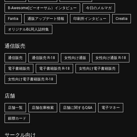
B-Awesome(ビーオーサム）インタビュー
今日のメルマガ
Fantia
通販アップデート情報
印刷所インタビュー
Creatia
オリジナルBL同人誌特集
通信販売
通信販売
通信販売 R-18
女性向け通販
女性向け通販 R-18
電子書籍販売
電子書籍販売 R-18
女性向け電子書籍販売
女性向け電子書籍販売 R-18
店舗
店舗一覧
店舗在庫検索
店舗に関するQ&A
電子マネー
銀聯カード
サークル向け