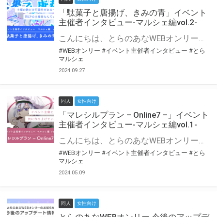
「駄菓子と唐揚げ、きみの青」イベント
主催者インタビュー-マルシェ編vol.2-
こんにちは、とらのあなWEBオンリー運営スタッフです。 新たにお届けする、イベント主催者インタビュー-マルシェ編-は、 とらのあなWEBオンリー「マルシェ」をご利用の主催様に 「マルシェ」を使ってイベントを開催した感想や心がけをお聞きする企画です。 今回は、WEBオンリー初開催「駄菓子と唐揚げ、きみの青」より、 主催のぎこ六屋様にお話を伺いました。 協力：ぎこ六屋様／イベント公式Twitter（@krkgwks） とらのあなWEBオンリー「マルシェ」とは？ WEBオンリーでリアルタイムでコミュニケーションがとれるオンライン会場です。
#WEBオンリー
#イベント主催者インタビュー
#とら
マルシェ
2024.09.27
同人
女性向け
「マレシルプラン – Online7 –」イベント
主催者インタビュー-マルシェ編vol.1-
こんにちは、とらのあなWEBオンリー運営スタッフです。 新たにお届けする、イベント主催者インタビュー-マルシェ編-は、 とらのあなWEBオンリー「マルシェ」をご利用した主催様に 「マルシェ」を使って開催した感想や心がけをお聞きする企画です。 今回は、WEBオンリー開催7回目迎えた「マレシルプラン – Online7 –」より、 主催の玉川うた様にお話を伺いました。 ▼マレシルプランのインタビュー前回記事 「イベント主催者インタビュー vol.6」はこちら 協力：玉川うた様（マレシルプラン実行委員会 代表）／イベント公式Twitter（@mallesil_plan） とらのあなWEBオンリー「マルシェ」とは？ WEBオンリーでリアルタイムでコミュニケーションがとれるオンライン会場です。
#WEBオンリー
#イベント主催者インタビュー
#とら
マルシェ
2024.05.09
同人
女性向け