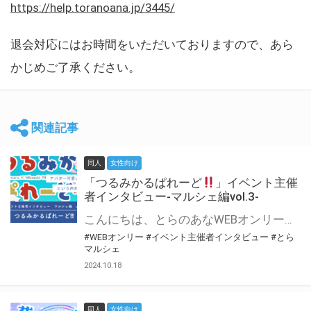
https://help.toranoana.jp/3445/
退会対応にはお時間をいただいておりますので、あら
かじめご了承ください。
関連記事
同人
女性向け
「つるみかるぱれーど
」イベント主催
者インタビュー-マルシェ編vol.3-
こんにちは、とらのあなWEBオンリー運営スタッフです。 新たにお届けする、イベント主催者インタビュー-マルシェ編-は、 とらのあなWEBオンリー「マルシェ」をご利用した主催様に 「マルシェ」を使って開催した感想や心がけをお聞きする企画です。 今回は、WEBオンリー初開催「つるみかるぱれーど
#WEBオンリー
#イベント主催者インタビュー
#とら
マルシェ
2024.10.18
同人
女性向け