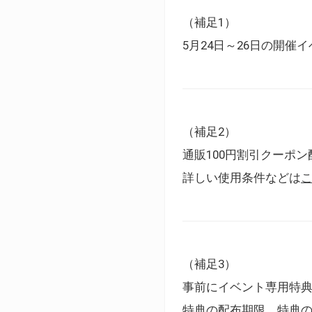
（補足1）
5月24日～26日の開
（補足2）
通販100円割引クーポン
詳しい使用条件などは
（補足3）
事前にイベント専用特
特典の配布期限、特典