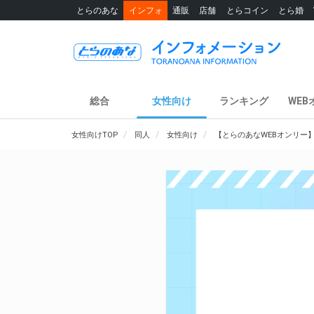
とらのあな
インフォ
通販
店舗
とらコイン
とら婚
総合
女性向け
ランキング
WEB
女性向けTOP
同人
女性向け
【とらのあなWEBオンリー