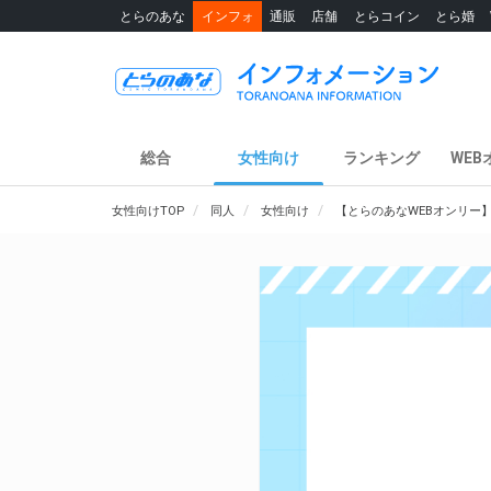
とらのあな
インフォ
通販
店舗
とらコイン
とら婚
総合
女性向け
ランキング
WEB
女性向けTOP
同人
女性向け
【とらのあなWEBオンリー