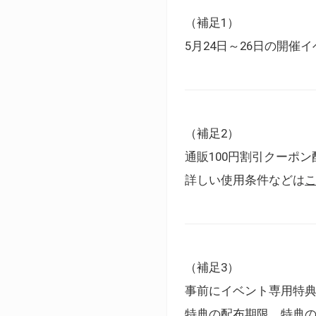
（補足1）
5月24日～26日の開
（補足2）
通販100円割引クーポン
詳しい使用条件などは
（補足3）
事前にイベント専用特
特典の配布期限、特典