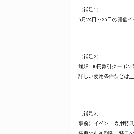
（補足1）
5月24日～26日の開
（補足2）
通販100円割引クーポン
詳しい使用条件などは
（補足3）
事前にイベント専用特
特典の配布期限、特典