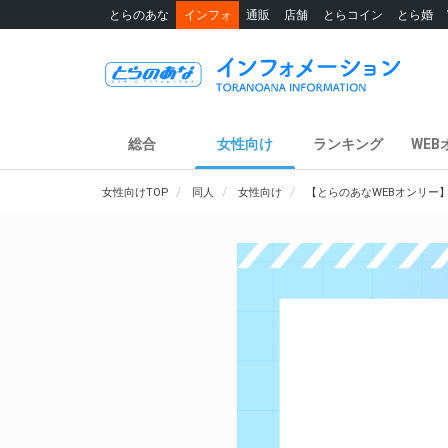
とらのあな
インフォ
通販
店舗
とらコイン
とら婚
総合
女性向け
ランキング
WEB
女性向けTOP
同人
女性向け
【とらのあなWEBオンリー