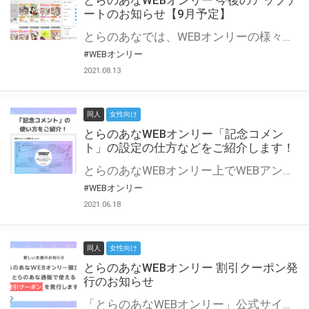
とらのあなWEBオンリー 今後のアップデ
ートのお知らせ【9月予定】
とらのあなでは、WEBオンリーの様々な支援を実施しています。 今回は2021年9月に実装を予定しているアップデート情報についてご紹介いたします。 とらのあなWEBオンリーサイトはこちら
#WEBオンリー
2021.08.13
同人
女性向け
とらのあなWEBオンリー「記念コメン
ト」の設定の仕方などをご紹介します！
とらのあなWEBオンリー上でWEBアンソロジーが作成できる「記念コメント」について、その使い方や作成手順を解説します！ 支援タイプを「サークル参加型」「サークル参加型・マルシェ(イベント会場)機能付き」でお申し込みいただいている主催者様はぜひご活用ください♪ とらのあなWEBオンリーサイトはこちら
#WEBオンリー
2021.06.18
同人
女性向け
とらのあなWEBオンリー 割引クーポン発
行のお知らせ
「とらのあなWEBオンリー」公式サイトでとらのあな通販の「割引クーポン」を配布中！ イベントごとに開催当日限定で使える割引クーポンのシリアルコードを発行します。 とらのあなWEBオンリーのページをチェックして、イベント当日にお得にお買い物を楽しみましょう♪ ※本キャンペーンは予告なく終了する場合がございます。 とらのあなWEBオンリーサイトはこちら