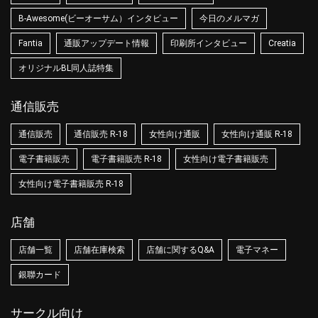
B-Awesome(ビーオーサム）インタビュー
今日のメルマガ
Fantia
通販アップデート情報
印刷所インタビュー
Creatia
オリジナルBL同人誌特集
通信販売
通信販売
通信販売 R-18
女性向け通販
女性向け通販 R-18
電子書籍販売
電子書籍販売 R-18
女性向け電子書籍販売
女性向け電子書籍販売 R-18
店舗
店舗一覧
店舗在庫検索
店舗に関するQ&A
電子マネー
銀聯カード
サークル向け