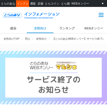
とらのあな
インフォ
通販
店舗
とらコイン
とら婚
WEBオンリー
▼
総合
女性向け
ランキング
WEBオンリー
女性向けTOP
同人
女性向け
【とらのあなWEBオンリー】サービス終了の