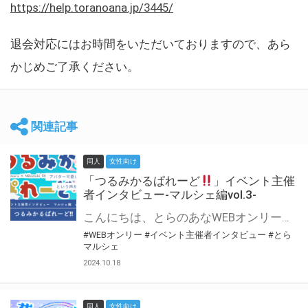
https://help.toranoana.jp/3445/
退会対応にはお時間をいただいておりますので、あら
かじめご了承ください。
関連記事
同人
女性向け
「つるみかるぱれーど
」イベント主催
者インタビュー-マルシェ編vol.3-
こんにちは、とらのあなWEBオンリー運営スタッフです。 新たにお届けする、イベント主催者インタビュー-マルシェ編-は、 とらのあなWEBオンリー「マルシェ」をご利用した主催様に 「マルシェ」を使って開催した感想や心がけをお聞きする企画です。 今回は、WEBオンリー初開催「つるみかるぱれーど
#WEBオンリー
#イベント主催者インタビュー
#とら
マルシェ
2024.10.18
同人
女性向け