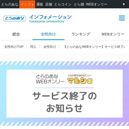
とらのあな
インフォ
通販
店舗
とらコイン
とら婚
WEBオンリー
▼
総合
女性向け
ランキング
WEBオンリー
女性向けTOP
同人
女性向け
【とらのあなWEBオンリー】サービス終了の