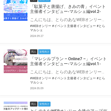
「駄菓子と唐揚げ、きみの青」イベント
主催者インタビュー-マルシェ編vol.2-
こんにちは、とらのあなWEBオンリー運営スタッフです。 新たにお届けする、イベント主催者インタビュー-マルシェ編-は、 とらのあなWEBオンリー「マルシェ」をご利用の主催様に 「マルシェ」を使ってイベントを開催した感想や心がけをお聞きする企画です。 今回は、WEBオンリー初開催「駄菓子と唐揚げ、きみの青」より、 主催のぎこ六屋様にお話を伺いました。 協力：ぎこ六屋様／イベント公式Twitter（@krkgwks） とらのあなWEBオンリー「マルシェ」とは？ WEBオンリーでリアルタイムでコミュニケーションがとれるオンライン会場です。
#WEBオンリー
#イベント主催者インタビュー
#とら
マルシェ
2024.09.27
同人
女性向け
「マレシルプラン – Online7 –」イベント
主催者インタビュー-マルシェ編vol.1-
こんにちは、とらのあなWEBオンリー運営スタッフです。 新たにお届けする、イベント主催者インタビュー-マルシェ編-は、 とらのあなWEBオンリー「マルシェ」をご利用した主催様に 「マルシェ」を使って開催した感想や心がけをお聞きする企画です。 今回は、WEBオンリー開催7回目迎えた「マレシルプラン – Online7 –」より、 主催の玉川うた様にお話を伺いました。 ▼マレシルプランのインタビュー前回記事 「イベント主催者インタビュー vol.6」はこちら 協力：玉川うた様（マレシルプラン実行委員会 代表）／イベント公式Twitter（@mallesil_plan） とらのあなWEBオンリー「マルシェ」とは？ WEBオンリーでリアルタイムでコミュニケーションがとれるオンライン会場です。
#WEBオンリー
#イベント主催者インタビュー
#とら
マルシェ
2024.05.09
同人
女性向け