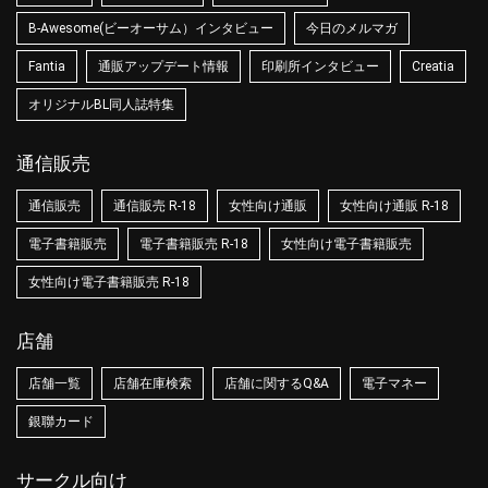
B-Awesome(ビーオーサム）インタビュー
今日のメルマガ
Fantia
通販アップデート情報
印刷所インタビュー
Creatia
オリジナルBL同人誌特集
通信販売
通信販売
通信販売 R-18
女性向け通販
女性向け通販 R-18
電子書籍販売
電子書籍販売 R-18
女性向け電子書籍販売
女性向け電子書籍販売 R-18
店舗
店舗一覧
店舗在庫検索
店舗に関するQ&A
電子マネー
銀聯カード
サークル向け