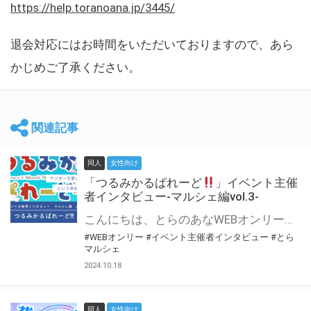
https://help.toranoana.jp/3445/
退会対応にはお時間をいただいておりますので、あら
かじめご了承ください。
関連記事
同人
女性向け
「つるみかるぱれーど
」イベント主催
者インタビュー-マルシェ編vol.3-
こんにちは、とらのあなWEBオンリー運営スタッフです。 新たにお届けする、イベント主催者インタビュー-マルシェ編-は、 とらのあなWEBオンリー「マルシェ」をご利用した主催様に 「マルシェ」を使って開催した感想や心がけをお聞きする企画です。 今回は、WEBオンリー初開催「つるみかるぱれーど
#WEBオンリー
#イベント主催者インタビュー
#とら
マルシェ
2024.10.18
同人
女性向け