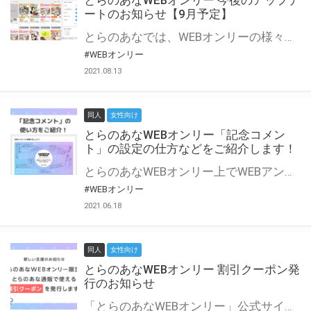
とらのあなWEBオンリー 今後のアップデ
ートのお知らせ【9月予定】
とらのあなでは、WEBオンリーの様々な支援を実施しています。 今回は2021年9月に実装を予定しているアップデート情報についてご紹介いたします。 とらのあなWEBオンリーサイトはこちら
#WEBオンリー
2021.08.13
同人
女性向け
とらのあなWEBオンリー「記念コメン
ト」の設定の仕方などをご紹介します！
とらのあなWEBオンリー上でWEBアンソロジーが作成できる「記念コメント」について、その使い方や作成手順を解説します！ 支援タイプを「サークル参加型」「サークル参加型・マルシェ(イベント会場)機能付き」でお申し込みいただいている主催者様はぜひご活用ください♪ とらのあなWEBオンリーサイトはこちら
#WEBオンリー
2021.06.18
同人
女性向け
とらのあなWEBオンリー 割引クーポン発
行のお知らせ
「とらのあなWEBオンリー」公式サイトでとらのあな通販の「割引クーポン」を配布中！ イベントごとに開催当日限定で使える割引クーポンのシリアルコードを発行します。 とらのあなWEBオンリーのページをチェックして、イベント当日にお得にお買い物を楽しみましょう♪ ※本キャンペーンは予告なく終了する場合がございます。 とらのあなWEBオンリーサイトはこちら