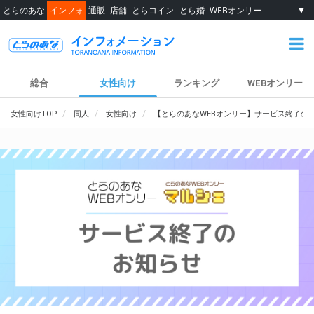
とらのあな
インフォ
通販
店舗
とらコイン
とら婚
WEBオンリー
▼
総合
女性向け
ランキング
WEBオンリー
女性向けTOP
同人
女性向け
【とらのあなWEBオンリー】サービス終了の