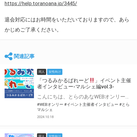
https://help.toranoana.jp/3445/
退会対応にはお時間をいただいておりますので、あら
かじめご了承ください。
関連記事
同人
女性向け
「つるみかるぱれーど
」イベント主催
者インタビュー-マルシェ編vol.3-
こんにちは、とらのあなWEBオンリー運営スタッフです。 新たにお届けする、イベント主催者インタビュー-マルシェ編-は、 とらのあなWEBオンリー「マルシェ」をご利用した主催様に 「マルシェ」を使って開催した感想や心がけをお聞きする企画です。 今回は、WEBオンリー初開催「つるみかるぱれーど
#WEBオンリー
#イベント主催者インタビュー
#とら
マルシェ
2024.10.18
同人
女性向け