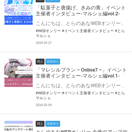
「駄菓子と唐揚げ、きみの青」イベント
主催者インタビュー-マルシェ編vol.2-
こんにちは、とらのあなWEBオンリー運営スタッフです。 新たにお届けする、イベント主催者インタビュー-マルシェ編-は、 とらのあなWEBオンリー「マルシェ」をご利用の主催様に 「マルシェ」を使ってイベントを開催した感想や心がけをお聞きする企画です。 今回は、WEBオンリー初開催「駄菓子と唐揚げ、きみの青」より、 主催のぎこ六屋様にお話を伺いました。 協力：ぎこ六屋様／イベント公式Twitter（@krkgwks） とらのあなWEBオンリー「マルシェ」とは？ WEBオンリーでリアルタイムでコミュニケーションがとれるオンライン会場です。
#WEBオンリー
#イベント主催者インタビュー
#とら
マルシェ
2024.09.27
同人
女性向け
「マレシルプラン – Online7 –」イベント
主催者インタビュー-マルシェ編vol.1-
こんにちは、とらのあなWEBオンリー運営スタッフです。 新たにお届けする、イベント主催者インタビュー-マルシェ編-は、 とらのあなWEBオンリー「マルシェ」をご利用した主催様に 「マルシェ」を使って開催した感想や心がけをお聞きする企画です。 今回は、WEBオンリー開催7回目迎えた「マレシルプラン – Online7 –」より、 主催の玉川うた様にお話を伺いました。 ▼マレシルプランのインタビュー前回記事 「イベント主催者インタビュー vol.6」はこちら 協力：玉川うた様（マレシルプラン実行委員会 代表）／イベント公式Twitter（@mallesil_plan） とらのあなWEBオンリー「マルシェ」とは？ WEBオンリーでリアルタイムでコミュニケーションがとれるオンライン会場です。
#WEBオンリー
#イベント主催者インタビュー
#とら
マルシェ
2024.05.09
同人
女性向け