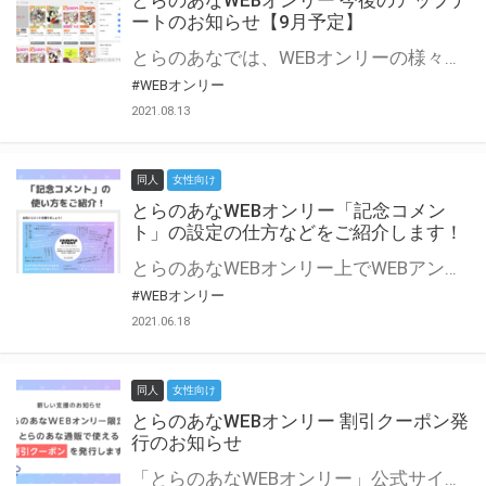
とらのあなWEBオンリー 今後のアップデ
ートのお知らせ【9月予定】
とらのあなでは、WEBオンリーの様々な支援を実施しています。 今回は2021年9月に実装を予定しているアップデート情報についてご紹介いたします。 とらのあなWEBオンリーサイトはこちら
#WEBオンリー
2021.08.13
同人
女性向け
とらのあなWEBオンリー「記念コメン
ト」の設定の仕方などをご紹介します！
とらのあなWEBオンリー上でWEBアンソロジーが作成できる「記念コメント」について、その使い方や作成手順を解説します！ 支援タイプを「サークル参加型」「サークル参加型・マルシェ(イベント会場)機能付き」でお申し込みいただいている主催者様はぜひご活用ください♪ とらのあなWEBオンリーサイトはこちら
#WEBオンリー
2021.06.18
同人
女性向け
とらのあなWEBオンリー 割引クーポン発
行のお知らせ
「とらのあなWEBオンリー」公式サイトでとらのあな通販の「割引クーポン」を配布中！ イベントごとに開催当日限定で使える割引クーポンのシリアルコードを発行します。 とらのあなWEBオンリーのページをチェックして、イベント当日にお得にお買い物を楽しみましょう♪ ※本キャンペーンは予告なく終了する場合がございます。 とらのあなWEBオンリーサイトはこちら