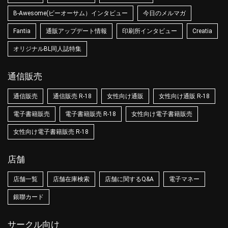
B-Awesome(ビーオーサム）インタビュー
今日のメルマガ
Fantia
通販アップデート情報
印刷所インタビュー
Creatia
オリジナルBL同人誌特集
通信販売
通信販売
通信販売 R-18
女性向け通販
女性向け通販 R-18
電子書籍販売
電子書籍販売 R-18
女性向け電子書籍販売
女性向け電子書籍販売 R-18
店舗
店舗一覧
店舗在庫検索
店舗に関するQ&A
電子マネー
銀聯カード
サークル向け