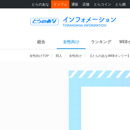
とらのあな
インフォ
通販
店舗
とらコイン
とら婚
総合
女性向け
ランキング
WEB
女性向けTOP
同人
女性向け
【とらのあなWEBオンリー