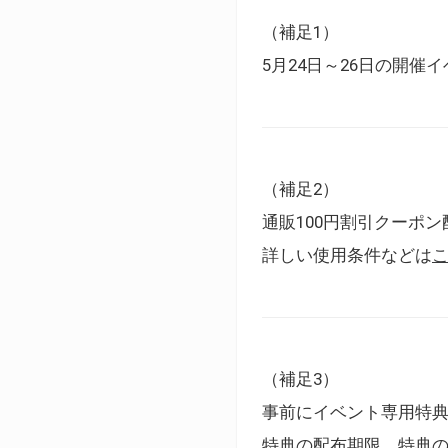
（補足1）
5月24日～26日の開
（補足2）
通販100円割引クーポン
詳しい使用条件などは
（補足3）
事前にイベント専用特
特典の配布期限、特典