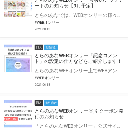
とらのあなWEBオンリー 今後のアップデ
ートのお知らせ【9月予定】
とらのあなでは、WEBオンリーの様々な支援を実施しています。 今回は2021年9月に実装を予定しているアップデート情報についてご紹介いたします。 とらのあなWEBオンリーサイトはこちら
#WEBオンリー
2021.08.13
同人
女性向け
とらのあなWEBオンリー「記念コメン
ト」の設定の仕方などをご紹介します！
とらのあなWEBオンリー上でWEBアンソロジーが作成できる「記念コメント」について、その使い方や作成手順を解説します！ 支援タイプを「サークル参加型」「サークル参加型・マルシェ(イベント会場)機能付き」でお申し込みいただいている主催者様はぜひご活用ください♪ とらのあなWEBオンリーサイトはこちら
#WEBオンリー
2021.06.18
同人
女性向け
とらのあなWEBオンリー 割引クーポン発
行のお知らせ
「とらのあなWEBオンリー」公式サイトでとらのあな通販の「割引クーポン」を配布中！ イベントごとに開催当日限定で使える割引クーポンのシリアルコードを発行します。 とらのあなWEBオンリーのページをチェックして、イベント当日にお得にお買い物を楽しみましょう♪ ※本キャンペーンは予告なく終了する場合がございます。 とらのあなWEBオンリーサイトはこちら