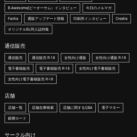
B-Awesome(ビーオーサム）インタビュー
今日のメルマガ
Fantia
通販アップデート情報
印刷所インタビュー
Creatia
オリジナルBL同人誌特集
通信販売
通信販売
通信販売 R-18
女性向け通販
女性向け通販 R-18
電子書籍販売
電子書籍販売 R-18
女性向け電子書籍販売
女性向け電子書籍販売 R-18
店舗
店舗一覧
店舗在庫検索
店舗に関するQ&A
電子マネー
銀聯カード
サークル向け