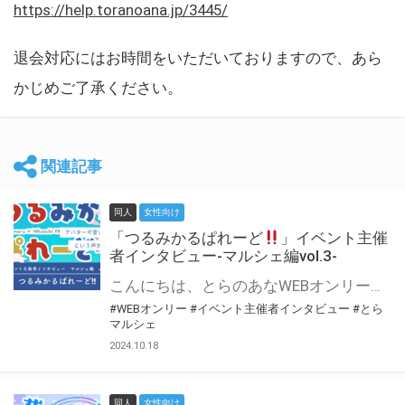
https://help.toranoana.jp/3445/
退会対応にはお時間をいただいておりますので、あら
かじめご了承ください。
関連記事
同人
女性向け
「つるみかるぱれーど
」イベント主催
者インタビュー-マルシェ編vol.3-
こんにちは、とらのあなWEBオンリー運営スタッフです。 新たにお届けする、イベント主催者インタビュー-マルシェ編-は、 とらのあなWEBオンリー「マルシェ」をご利用した主催様に 「マルシェ」を使って開催した感想や心がけをお聞きする企画です。 今回は、WEBオンリー初開催「つるみかるぱれーど
#WEBオンリー
#イベント主催者インタビュー
#とら
マルシェ
2024.10.18
同人
女性向け