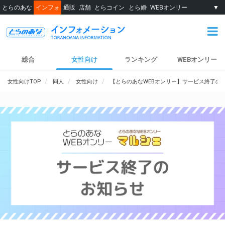
とらのあな
インフォ
通販
店舗
とらコイン
とら婚
WEBオンリー
▼
総合
女性向け
ランキング
WEBオンリー
女性向けTOP
同人
女性向け
【とらのあなWEBオンリー】サービス終了の