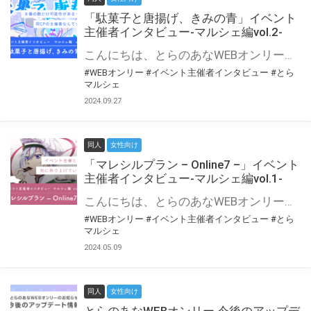
「駄菓子と唐揚げ、きみの青」イベント
主催者インタビュー-マルシェ編vol.2-
こんにちは、とらのあなWEBオンリー運営スタッフです。 新たにお届けする、イベント主催者インタビュー-マルシェ編-は、 とらのあなWEBオンリー「マルシェ」をご利用の主催様に 「マルシェ」を使ってイベントを開催した感想や心がけをお聞きする企画です。 今回は、WEBオンリー初開催「駄菓子と唐揚げ、きみの青」より、 主催のぎこ六屋様にお話を伺いました。 協力：ぎこ六屋様／イベント公式Twitter（@krkgwks） とらのあなWEBオンリー「マルシェ」とは？ WEBオンリーでリアルタイムでコミュニケーションがとれるオンライン会場です。
#WEBオンリー
#イベント主催者インタビュー
#とら
マルシェ
2024.09.27
同人
女性向け
「マレシルプラン – Online7 –」イベント
主催者インタビュー-マルシェ編vol.1-
こんにちは、とらのあなWEBオンリー運営スタッフです。 新たにお届けする、イベント主催者インタビュー-マルシェ編-は、 とらのあなWEBオンリー「マルシェ」をご利用した主催様に 「マルシェ」を使って開催した感想や心がけをお聞きする企画です。 今回は、WEBオンリー開催7回目迎えた「マレシルプラン – Online7 –」より、 主催の玉川うた様にお話を伺いました。 ▼マレシルプランのインタビュー前回記事 「イベント主催者インタビュー vol.6」はこちら 協力：玉川うた様（マレシルプラン実行委員会 代表）／イベント公式Twitter（@mallesil_plan） とらのあなWEBオンリー「マルシェ」とは？ WEBオンリーでリアルタイムでコミュニケーションがとれるオンライン会場です。
#WEBオンリー
#イベント主催者インタビュー
#とら
マルシェ
2024.05.09
同人
女性向け