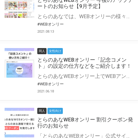
とらのあなWEBオンリー 今後のアップデ
ートのお知らせ【9月予定】
とらのあなでは、WEBオンリーの様々な支援を実施しています。 今回は2021年9月に実装を予定しているアップデート情報についてご紹介いたします。 とらのあなWEBオンリーサイトはこちら
#WEBオンリー
2021.08.13
同人
女性向け
とらのあなWEBオンリー「記念コメン
ト」の設定の仕方などをご紹介します！
とらのあなWEBオンリー上でWEBアンソロジーが作成できる「記念コメント」について、その使い方や作成手順を解説します！ 支援タイプを「サークル参加型」「サークル参加型・マルシェ(イベント会場)機能付き」でお申し込みいただいている主催者様はぜひご活用ください♪ とらのあなWEBオンリーサイトはこちら
#WEBオンリー
2021.06.18
同人
女性向け
とらのあなWEBオンリー 割引クーポン発
行のお知らせ
「とらのあなWEBオンリー」公式サイトでとらのあな通販の「割引クーポン」を配布中！ イベントごとに開催当日限定で使える割引クーポンのシリアルコードを発行します。 とらのあなWEBオンリーのページをチェックして、イベント当日にお得にお買い物を楽しみましょう♪ ※本キャンペーンは予告なく終了する場合がございます。 とらのあなWEBオンリーサイトはこちら