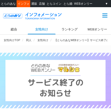
とらのあな
インフォ
通販
店舗
とらコイン
とら婚
WEBオンリー
▼
総合
女性向け
ランキング
WEBオンリー
女性向けTOP
同人
女性向け
【とらのあなWEBオンリー】サービス終了の