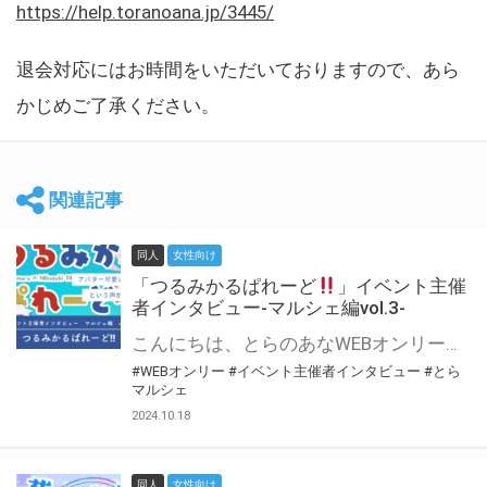
https://help.toranoana.jp/3445/
退会対応にはお時間をいただいておりますので、あら
かじめご了承ください。
関連記事
同人
女性向け
「つるみかるぱれーど
」イベント主催
者インタビュー-マルシェ編vol.3-
こんにちは、とらのあなWEBオンリー運営スタッフです。 新たにお届けする、イベント主催者インタビュー-マルシェ編-は、 とらのあなWEBオンリー「マルシェ」をご利用した主催様に 「マルシェ」を使って開催した感想や心がけをお聞きする企画です。 今回は、WEBオンリー初開催「つるみかるぱれーど
#WEBオンリー
#イベント主催者インタビュー
#とら
マルシェ
2024.10.18
同人
女性向け