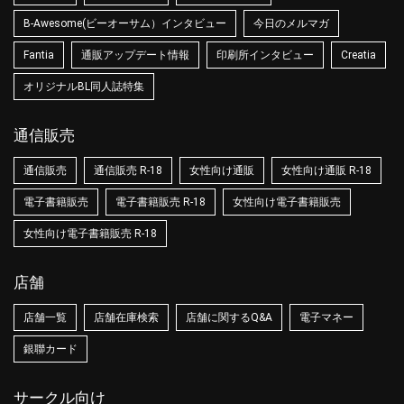
B-Awesome(ビーオーサム）インタビュー
今日のメルマガ
Fantia
通販アップデート情報
印刷所インタビュー
Creatia
オリジナルBL同人誌特集
通信販売
通信販売
通信販売 R-18
女性向け通販
女性向け通販 R-18
電子書籍販売
電子書籍販売 R-18
女性向け電子書籍販売
女性向け電子書籍販売 R-18
店舗
店舗一覧
店舗在庫検索
店舗に関するQ&A
電子マネー
銀聯カード
サークル向け