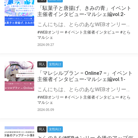
「駄菓子と唐揚げ、きみの青」イベント
主催者インタビュー-マルシェ編vol.2-
こんにちは、とらのあなWEBオンリー運営スタッフです。 新たにお届けする、イベント主催者インタビュー-マルシェ編-は、 とらのあなWEBオンリー「マルシェ」をご利用の主催様に 「マルシェ」を使ってイベントを開催した感想や心がけをお聞きする企画です。 今回は、WEBオンリー初開催「駄菓子と唐揚げ、きみの青」より、 主催のぎこ六屋様にお話を伺いました。 協力：ぎこ六屋様／イベント公式Twitter（@krkgwks） とらのあなWEBオンリー「マルシェ」とは？ WEBオンリーでリアルタイムでコミュニケーションがとれるオンライン会場です。
#WEBオンリー
#イベント主催者インタビュー
#とら
マルシェ
2024.09.27
同人
女性向け
「マレシルプラン – Online7 –」イベント
主催者インタビュー-マルシェ編vol.1-
こんにちは、とらのあなWEBオンリー運営スタッフです。 新たにお届けする、イベント主催者インタビュー-マルシェ編-は、 とらのあなWEBオンリー「マルシェ」をご利用した主催様に 「マルシェ」を使って開催した感想や心がけをお聞きする企画です。 今回は、WEBオンリー開催7回目迎えた「マレシルプラン – Online7 –」より、 主催の玉川うた様にお話を伺いました。 ▼マレシルプランのインタビュー前回記事 「イベント主催者インタビュー vol.6」はこちら 協力：玉川うた様（マレシルプラン実行委員会 代表）／イベント公式Twitter（@mallesil_plan） とらのあなWEBオンリー「マルシェ」とは？ WEBオンリーでリアルタイムでコミュニケーションがとれるオンライン会場です。
#WEBオンリー
#イベント主催者インタビュー
#とら
マルシェ
2024.05.09
同人
女性向け