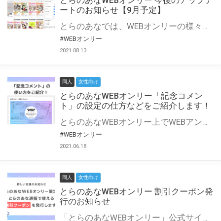
とらのあなWEBオンリー 今後のアップデ
ートのお知らせ【9月予定】
とらのあなでは、WEBオンリーの様々な支援を実施しています。 今回は2021年9月に実装を予定しているアップデート情報についてご紹介いたします。 とらのあなWEBオンリーサイトはこちら
#WEBオンリー
2021.08.13
同人
女性向け
とらのあなWEBオンリー「記念コメン
ト」の設定の仕方などをご紹介します！
とらのあなWEBオンリー上でWEBアンソロジーが作成できる「記念コメント」について、その使い方や作成手順を解説します！ 支援タイプを「サークル参加型」「サークル参加型・マルシェ(イベント会場)機能付き」でお申し込みいただいている主催者様はぜひご活用ください♪ とらのあなWEBオンリーサイトはこちら
#WEBオンリー
2021.06.18
同人
女性向け
とらのあなWEBオンリー 割引クーポン発
行のお知らせ
「とらのあなWEBオンリー」公式サイトでとらのあな通販の「割引クーポン」を配布中！ イベントごとに開催当日限定で使える割引クーポンのシリアルコードを発行します。 とらのあなWEBオンリーのページをチェックして、イベント当日にお得にお買い物を楽しみましょう♪ ※本キャンペーンは予告なく終了する場合がございます。 とらのあなWEBオンリーサイトはこちら