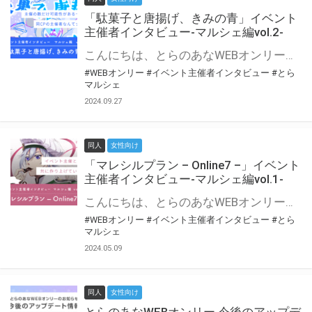
「駄菓子と唐揚げ、きみの青」イベント
主催者インタビュー-マルシェ編vol.2-
こんにちは、とらのあなWEBオンリー運営スタッフです。 新たにお届けする、イベント主催者インタビュー-マルシェ編-は、 とらのあなWEBオンリー「マルシェ」をご利用の主催様に 「マルシェ」を使ってイベントを開催した感想や心がけをお聞きする企画です。 今回は、WEBオンリー初開催「駄菓子と唐揚げ、きみの青」より、 主催のぎこ六屋様にお話を伺いました。 協力：ぎこ六屋様／イベント公式Twitter（@krkgwks） とらのあなWEBオンリー「マルシェ」とは？ WEBオンリーでリアルタイムでコミュニケーションがとれるオンライン会場です。
#WEBオンリー
#イベント主催者インタビュー
#とら
マルシェ
2024.09.27
同人
女性向け
「マレシルプラン – Online7 –」イベント
主催者インタビュー-マルシェ編vol.1-
こんにちは、とらのあなWEBオンリー運営スタッフです。 新たにお届けする、イベント主催者インタビュー-マルシェ編-は、 とらのあなWEBオンリー「マルシェ」をご利用した主催様に 「マルシェ」を使って開催した感想や心がけをお聞きする企画です。 今回は、WEBオンリー開催7回目迎えた「マレシルプラン – Online7 –」より、 主催の玉川うた様にお話を伺いました。 ▼マレシルプランのインタビュー前回記事 「イベント主催者インタビュー vol.6」はこちら 協力：玉川うた様（マレシルプラン実行委員会 代表）／イベント公式Twitter（@mallesil_plan） とらのあなWEBオンリー「マルシェ」とは？ WEBオンリーでリアルタイムでコミュニケーションがとれるオンライン会場です。
#WEBオンリー
#イベント主催者インタビュー
#とら
マルシェ
2024.05.09
同人
女性向け