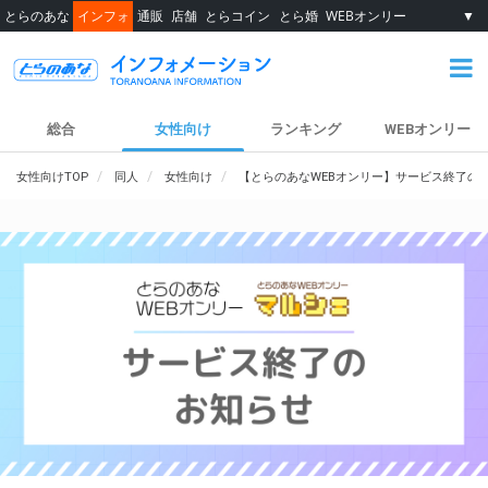
とらのあな
インフォ
通販
店舗
とらコイン
とら婚
WEBオンリー
▼
総合
女性向け
ランキング
WEBオンリー
女性向けTOP
同人
女性向け
【とらのあなWEBオンリー】サービス終了の