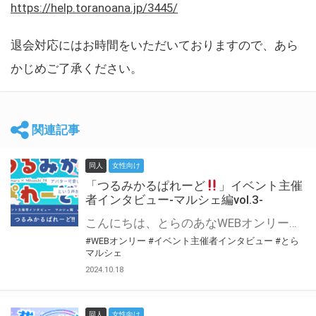
https://help.toranoana.jp/3445/
退会対応にはお時間をいただいておりますので、あら
かじめご了承ください。
関連記事
同人
女性向け
「つるみかるぱれーど
」イベント主催
者インタビュー-マルシェ編vol.3-
こんにちは、とらのあなWEBオンリー運営スタッフです。 新たにお届けする、イベント主催者インタビュー-マルシェ編-は、 とらのあなWEBオンリー「マルシェ」をご利用した主催様に 「マルシェ」を使って開催した感想や心がけをお聞きする企画です。 今回は、WEBオンリー初開催「つるみかるぱれーど
#WEBオンリー
#イベント主催者インタビュー
#とら
マルシェ
2024.10.18
同人
女性向け