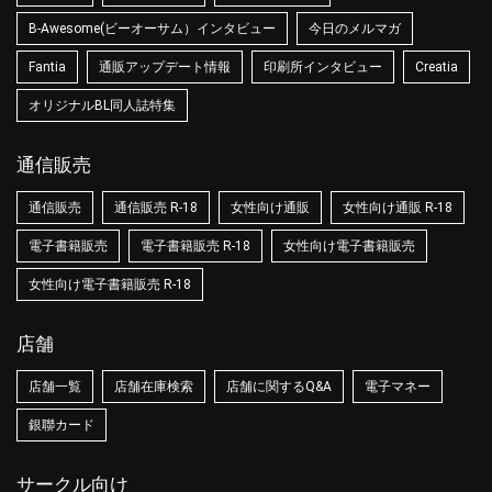
B-Awesome(ビーオーサム）インタビュー
今日のメルマガ
Fantia
通販アップデート情報
印刷所インタビュー
Creatia
オリジナルBL同人誌特集
通信販売
通信販売
通信販売 R-18
女性向け通販
女性向け通販 R-18
電子書籍販売
電子書籍販売 R-18
女性向け電子書籍販売
女性向け電子書籍販売 R-18
店舗
店舗一覧
店舗在庫検索
店舗に関するQ&A
電子マネー
銀聯カード
サークル向け