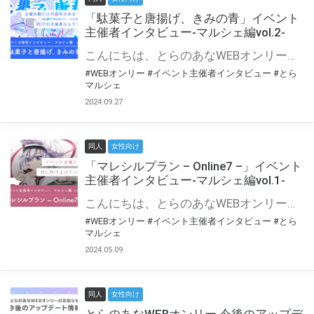
「駄菓子と唐揚げ、きみの青」イベント
主催者インタビュー-マルシェ編vol.2-
こんにちは、とらのあなWEBオンリー運営スタッフです。 新たにお届けする、イベント主催者インタビュー-マルシェ編-は、 とらのあなWEBオンリー「マルシェ」をご利用の主催様に 「マルシェ」を使ってイベントを開催した感想や心がけをお聞きする企画です。 今回は、WEBオンリー初開催「駄菓子と唐揚げ、きみの青」より、 主催のぎこ六屋様にお話を伺いました。 協力：ぎこ六屋様／イベント公式Twitter（@krkgwks） とらのあなWEBオンリー「マルシェ」とは？ WEBオンリーでリアルタイムでコミュニケーションがとれるオンライン会場です。
#WEBオンリー
#イベント主催者インタビュー
#とら
マルシェ
2024.09.27
同人
女性向け
「マレシルプラン – Online7 –」イベント
主催者インタビュー-マルシェ編vol.1-
こんにちは、とらのあなWEBオンリー運営スタッフです。 新たにお届けする、イベント主催者インタビュー-マルシェ編-は、 とらのあなWEBオンリー「マルシェ」をご利用した主催様に 「マルシェ」を使って開催した感想や心がけをお聞きする企画です。 今回は、WEBオンリー開催7回目迎えた「マレシルプラン – Online7 –」より、 主催の玉川うた様にお話を伺いました。 ▼マレシルプランのインタビュー前回記事 「イベント主催者インタビュー vol.6」はこちら 協力：玉川うた様（マレシルプラン実行委員会 代表）／イベント公式Twitter（@mallesil_plan） とらのあなWEBオンリー「マルシェ」とは？ WEBオンリーでリアルタイムでコミュニケーションがとれるオンライン会場です。
#WEBオンリー
#イベント主催者インタビュー
#とら
マルシェ
2024.05.09
同人
女性向け