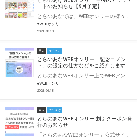
とらのあなWEBオンリー 今後のアップデ
ートのお知らせ【9月予定】
とらのあなでは、WEBオンリーの様々な支援を実施しています。 今回は2021年9月に実装を予定しているアップデート情報についてご紹介いたします。 とらのあなWEBオンリーサイトはこちら
#WEBオンリー
2021.08.13
同人
女性向け
とらのあなWEBオンリー「記念コメン
ト」の設定の仕方などをご紹介します！
とらのあなWEBオンリー上でWEBアンソロジーが作成できる「記念コメント」について、その使い方や作成手順を解説します！ 支援タイプを「サークル参加型」「サークル参加型・マルシェ(イベント会場)機能付き」でお申し込みいただいている主催者様はぜひご活用ください♪ とらのあなWEBオンリーサイトはこちら
#WEBオンリー
2021.06.18
同人
女性向け
とらのあなWEBオンリー 割引クーポン発
行のお知らせ
「とらのあなWEBオンリー」公式サイトでとらのあな通販の「割引クーポン」を配布中！ イベントごとに開催当日限定で使える割引クーポンのシリアルコードを発行します。 とらのあなWEBオンリーのページをチェックして、イベント当日にお得にお買い物を楽しみましょう♪ ※本キャンペーンは予告なく終了する場合がございます。 とらのあなWEBオンリーサイトはこちら