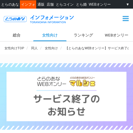
とらのあな
インフォ
通販
店舗
とらコイン
とら婚
WEBオンリー
▼
総合
女性向け
ランキング
WEBオンリー
女性向けTOP
同人
女性向け
【とらのあなWEBオンリー】サービス終了の