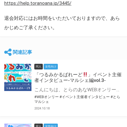
https://help.toranoana.jp/3445/
退会対応にはお時間をいただいておりますので、あら
かじめご了承ください。
関連記事
同人
女性向け
「つるみかるぱれーど
」イベント主催
者インタビュー-マルシェ編vol.3-
こんにちは、とらのあなWEBオンリー運営スタッフです。 新たにお届けする、イベント主催者インタビュー-マルシェ編-は、 とらのあなWEBオンリー「マルシェ」をご利用した主催様に 「マルシェ」を使って開催した感想や心がけをお聞きする企画です。 今回は、WEBオンリー初開催「つるみかるぱれーど
#WEBオンリー
#イベント主催者インタビュー
#とら
マルシェ
2024.10.18
同人
女性向け