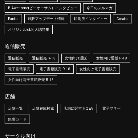
B-Awesome(ビーオーサム）インタビュー
今日のメルマガ
Fantia
通販アップデート情報
印刷所インタビュー
Creatia
オリジナルBL同人誌特集
通信販売
通信販売
通信販売 R-18
女性向け通販
女性向け通販 R-18
電子書籍販売
電子書籍販売 R-18
女性向け電子書籍販売
女性向け電子書籍販売 R-18
店舗
店舗一覧
店舗在庫検索
店舗に関するQ&A
電子マネー
銀聯カード
サークル向け