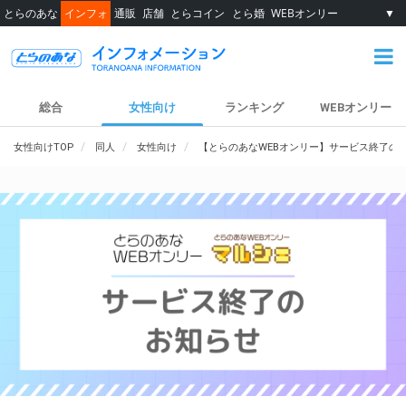
とらのあな
インフォ
通販
店舗
とらコイン
とら婚
WEBオンリー
▼
総合
女性向け
ランキング
WEBオンリー
女性向けTOP
同人
女性向け
【とらのあなWEBオンリー】サービス終了の