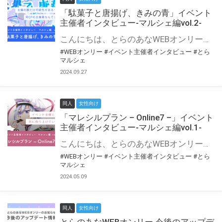
「駄菓子と唐揚げ、きみの青」イベント
主催者インタビュー-マルシェ編vol.2-
こんにちは、とらのあなWEBオンリー運営スタッフです。 新たにお届けする、イベント主催者インタビュー-マルシェ編-は、 とらのあなWEBオンリー「マルシェ」をご利用の主催様に 「マルシェ」を使ってイベントを開催した感想や心がけをお聞きする企画です。 今回は、WEBオンリー初開催「駄菓子と唐揚げ、きみの青」より、 主催のぎこ六屋様にお話を伺いました。 協力：ぎこ六屋様／イベント公式Twitter（@krkgwks） とらのあなWEBオンリー「マルシェ」とは？ WEBオンリーでリアルタイムでコミュニケーションがとれるオンライン会場です。
#WEBオンリー
#イベント主催者インタビュー
#とら
マルシェ
2024.09.27
同人
女性向け
「マレシルプラン – Online7 –」イベント
主催者インタビュー-マルシェ編vol.1-
こんにちは、とらのあなWEBオンリー運営スタッフです。 新たにお届けする、イベント主催者インタビュー-マルシェ編-は、 とらのあなWEBオンリー「マルシェ」をご利用した主催様に 「マルシェ」を使って開催した感想や心がけをお聞きする企画です。 今回は、WEBオンリー開催7回目迎えた「マレシルプラン – Online7 –」より、 主催の玉川うた様にお話を伺いました。 ▼マレシルプランのインタビュー前回記事 「イベント主催者インタビュー vol.6」はこちら 協力：玉川うた様（マレシルプラン実行委員会 代表）／イベント公式Twitter（@mallesil_plan） とらのあなWEBオンリー「マルシェ」とは？ WEBオンリーでリアルタイムでコミュニケーションがとれるオンライン会場です。
#WEBオンリー
#イベント主催者インタビュー
#とら
マルシェ
2024.05.09
同人
女性向け