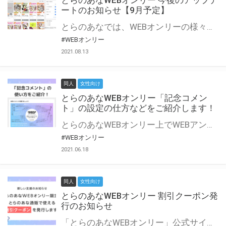
とらのあなWEBオンリー 今後のアップデ
ートのお知らせ【9月予定】
とらのあなでは、WEBオンリーの様々な支援を実施しています。 今回は2021年9月に実装を予定しているアップデート情報についてご紹介いたします。 とらのあなWEBオンリーサイトはこちら
#WEBオンリー
2021.08.13
同人
女性向け
とらのあなWEBオンリー「記念コメン
ト」の設定の仕方などをご紹介します！
とらのあなWEBオンリー上でWEBアンソロジーが作成できる「記念コメント」について、その使い方や作成手順を解説します！ 支援タイプを「サークル参加型」「サークル参加型・マルシェ(イベント会場)機能付き」でお申し込みいただいている主催者様はぜひご活用ください♪ とらのあなWEBオンリーサイトはこちら
#WEBオンリー
2021.06.18
同人
女性向け
とらのあなWEBオンリー 割引クーポン発
行のお知らせ
「とらのあなWEBオンリー」公式サイトでとらのあな通販の「割引クーポン」を配布中！ イベントごとに開催当日限定で使える割引クーポンのシリアルコードを発行します。 とらのあなWEBオンリーのページをチェックして、イベント当日にお得にお買い物を楽しみましょう♪ ※本キャンペーンは予告なく終了する場合がございます。 とらのあなWEBオンリーサイトはこちら