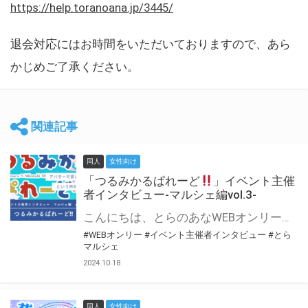
https://help.toranoana.jp/3445/
退会対応にはお時間をいただいておりますので、あら
かじめご了承ください。
関連記事
同人
女性向け
「つるみかるぱれーど
」イベント主催
者インタビュー-マルシェ編vol.3-
こんにちは、とらのあなWEBオンリー運営スタッフです。 新たにお届けする、イベント主催者インタビュー-マルシェ編-は、 とらのあなWEBオンリー「マルシェ」をご利用した主催様に 「マルシェ」を使って開催した感想や心がけをお聞きする企画です。 今回は、WEBオンリー初開催「つるみかるぱれーど
#WEBオンリー
#イベント主催者インタビュー
#とら
マルシェ
2024.10.18
同人
女性向け