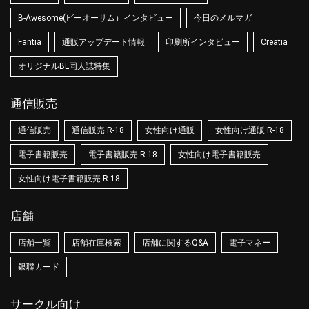
B-Awesome(ビーオーサム）インタビュー
今日のメルマガ
Fantia
通販アップデート情報
印刷所インタビュー
Creatia
オリジナルBL同人誌特集
通信販売
通信販売
通信販売 R-18
女性向け通販
女性向け通販 R-18
電子書籍販売
電子書籍販売 R-18
女性向け電子書籍販売
女性向け電子書籍販売 R-18
店舗
店舗一覧
店舗在庫検索
店舗に関するQ&A
電子マネー
銀聯カード
サークル向け