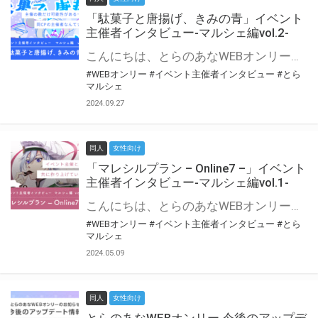
「駄菓子と唐揚げ、きみの青」イベント
主催者インタビュー-マルシェ編vol.2-
こんにちは、とらのあなWEBオンリー運営スタッフです。 新たにお届けする、イベント主催者インタビュー-マルシェ編-は、 とらのあなWEBオンリー「マルシェ」をご利用の主催様に 「マルシェ」を使ってイベントを開催した感想や心がけをお聞きする企画です。 今回は、WEBオンリー初開催「駄菓子と唐揚げ、きみの青」より、 主催のぎこ六屋様にお話を伺いました。 協力：ぎこ六屋様／イベント公式Twitter（@krkgwks） とらのあなWEBオンリー「マルシェ」とは？ WEBオンリーでリアルタイムでコミュニケーションがとれるオンライン会場です。
#WEBオンリー
#イベント主催者インタビュー
#とら
マルシェ
2024.09.27
同人
女性向け
「マレシルプラン – Online7 –」イベント
主催者インタビュー-マルシェ編vol.1-
こんにちは、とらのあなWEBオンリー運営スタッフです。 新たにお届けする、イベント主催者インタビュー-マルシェ編-は、 とらのあなWEBオンリー「マルシェ」をご利用した主催様に 「マルシェ」を使って開催した感想や心がけをお聞きする企画です。 今回は、WEBオンリー開催7回目迎えた「マレシルプラン – Online7 –」より、 主催の玉川うた様にお話を伺いました。 ▼マレシルプランのインタビュー前回記事 「イベント主催者インタビュー vol.6」はこちら 協力：玉川うた様（マレシルプラン実行委員会 代表）／イベント公式Twitter（@mallesil_plan） とらのあなWEBオンリー「マルシェ」とは？ WEBオンリーでリアルタイムでコミュニケーションがとれるオンライン会場です。
#WEBオンリー
#イベント主催者インタビュー
#とら
マルシェ
2024.05.09
同人
女性向け