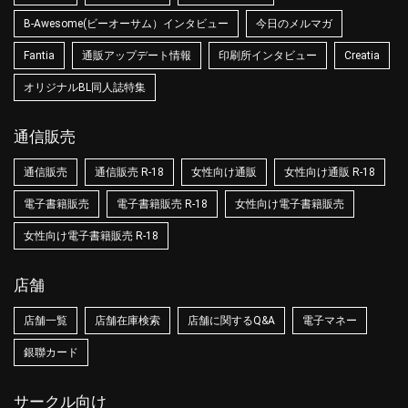
B-Awesome(ビーオーサム）インタビュー
今日のメルマガ
Fantia
通販アップデート情報
印刷所インタビュー
Creatia
オリジナルBL同人誌特集
通信販売
通信販売
通信販売 R-18
女性向け通販
女性向け通販 R-18
電子書籍販売
電子書籍販売 R-18
女性向け電子書籍販売
女性向け電子書籍販売 R-18
店舗
店舗一覧
店舗在庫検索
店舗に関するQ&A
電子マネー
銀聯カード
サークル向け