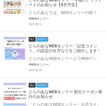
とらのあなWEBオンリー 今後のアップデ
ートのお知らせ【9月予定】
とらのあなでは、WEBオンリーの様々な支援を実施しています。 今回は2021年9月に実装を予定しているアップデート情報についてご紹介いたします。 とらのあなWEBオンリーサイトはこちら
#WEBオンリー
2021.08.13
同人
女性向け
とらのあなWEBオンリー「記念コメン
ト」の設定の仕方などをご紹介します！
とらのあなWEBオンリー上でWEBアンソロジーが作成できる「記念コメント」について、その使い方や作成手順を解説します！ 支援タイプを「サークル参加型」「サークル参加型・マルシェ(イベント会場)機能付き」でお申し込みいただいている主催者様はぜひご活用ください♪ とらのあなWEBオンリーサイトはこちら
#WEBオンリー
2021.06.18
同人
女性向け
とらのあなWEBオンリー 割引クーポン発
行のお知らせ
「とらのあなWEBオンリー」公式サイトでとらのあな通販の「割引クーポン」を配布中！ イベントごとに開催当日限定で使える割引クーポンのシリアルコードを発行します。 とらのあなWEBオンリーのページをチェックして、イベント当日にお得にお買い物を楽しみましょう♪ ※本キャンペーンは予告なく終了する場合がございます。 とらのあなWEBオンリーサイトはこちら