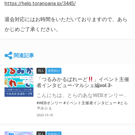
https://help.toranoana.jp/3445/
退会対応にはお時間をいただいておりますので、あら
かじめご了承ください。
関連記事
同人
女性向け
「つるみかるぱれーど
」イベント主催
者インタビュー-マルシェ編vol.3-
こんにちは、とらのあなWEBオンリー運営スタッフです。 新たにお届けする、イベント主催者インタビュー-マルシェ編-は、 とらのあなWEBオンリー「マルシェ」をご利用した主催様に 「マルシェ」を使って開催した感想や心がけをお聞きする企画です。 今回は、WEBオンリー初開催「つるみかるぱれーど
#WEBオンリー
#イベント主催者インタビュー
#とら
マルシェ
2024.10.18
同人
女性向け