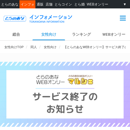
とらのあな
インフォ
通販
店舗
とらコイン
とら婚
WEBオンリー
▼
総合
女性向け
ランキング
WEBオンリー
女性向けTOP
同人
女性向け
【とらのあなWEBオンリー】サービス終了の