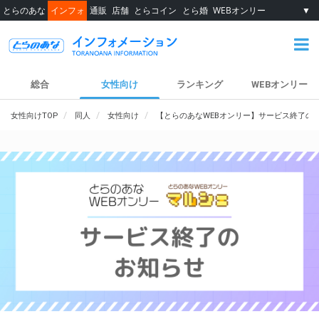
とらのあな
インフォ
通販
店舗
とらコイン
とら婚
WEBオンリー
▼
総合
女性向け
ランキング
WEBオンリー
女性向けTOP
同人
女性向け
【とらのあなWEBオンリー】サービス終了の