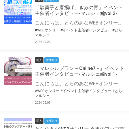
「駄菓子と唐揚げ、きみの青」イベント
主催者インタビュー-マルシェ編vol.2-
こんにちは、とらのあなWEBオンリー運営スタッフです。 新たにお届けする、イベント主催者インタビュー-マルシェ編-は、 とらのあなWEBオンリー「マルシェ」をご利用の主催様に 「マルシェ」を使ってイベントを開催した感想や心がけをお聞きする企画です。 今回は、WEBオンリー初開催「駄菓子と唐揚げ、きみの青」より、 主催のぎこ六屋様にお話を伺いました。 協力：ぎこ六屋様／イベント公式Twitter（@krkgwks） とらのあなWEBオンリー「マルシェ」とは？ WEBオンリーでリアルタイムでコミュニケーションがとれるオンライン会場です。
#WEBオンリー
#イベント主催者インタビュー
#とら
マルシェ
2024.09.27
同人
女性向け
「マレシルプラン – Online7 –」イベント
主催者インタビュー-マルシェ編vol.1-
こんにちは、とらのあなWEBオンリー運営スタッフです。 新たにお届けする、イベント主催者インタビュー-マルシェ編-は、 とらのあなWEBオンリー「マルシェ」をご利用した主催様に 「マルシェ」を使って開催した感想や心がけをお聞きする企画です。 今回は、WEBオンリー開催7回目迎えた「マレシルプラン – Online7 –」より、 主催の玉川うた様にお話を伺いました。 ▼マレシルプランのインタビュー前回記事 「イベント主催者インタビュー vol.6」はこちら 協力：玉川うた様（マレシルプラン実行委員会 代表）／イベント公式Twitter（@mallesil_plan） とらのあなWEBオンリー「マルシェ」とは？ WEBオンリーでリアルタイムでコミュニケーションがとれるオンライン会場です。
#WEBオンリー
#イベント主催者インタビュー
#とら
マルシェ
2024.05.09
同人
女性向け