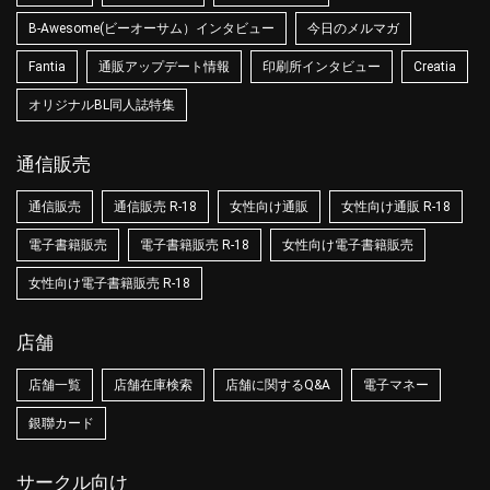
B-Awesome(ビーオーサム）インタビュー
今日のメルマガ
Fantia
通販アップデート情報
印刷所インタビュー
Creatia
オリジナルBL同人誌特集
通信販売
通信販売
通信販売 R-18
女性向け通販
女性向け通販 R-18
電子書籍販売
電子書籍販売 R-18
女性向け電子書籍販売
女性向け電子書籍販売 R-18
店舗
店舗一覧
店舗在庫検索
店舗に関するQ&A
電子マネー
銀聯カード
サークル向け