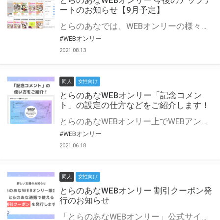
とらのあなWEBオンリー 今後のアップデ
ートのお知らせ【9月予定】
とらのあなでは、WEBオンリーの様々な支援を実施しています。 今回は2021年9月に実装を予定しているアップデート情報についてご紹介いたします。 とらのあなWEBオンリーサイトはこちら
#WEBオンリー
2021.08.13
同人
女性向け
とらのあなWEBオンリー「記念コメン
ト」の設定の仕方などをご紹介します！
とらのあなWEBオンリー上でWEBアンソロジーが作成できる「記念コメント」について、その使い方や作成手順を解説します！ 支援タイプを「サークル参加型」「サークル参加型・マルシェ(イベント会場)機能付き」でお申し込みいただいている主催者様はぜひご活用ください♪ とらのあなWEBオンリーサイトはこちら
#WEBオンリー
2021.06.18
同人
女性向け
とらのあなWEBオンリー 割引クーポン発
行のお知らせ
「とらのあなWEBオンリー」公式サイトでとらのあな通販の「割引クーポン」を配布中！ イベントごとに開催当日限定で使える割引クーポンのシリアルコードを発行します。 とらのあなWEBオンリーのページをチェックして、イベント当日にお得にお買い物を楽しみましょう♪ ※本キャンペーンは予告なく終了する場合がございます。 とらのあなWEBオンリーサイトはこちら