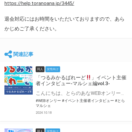
https://help.toranoana.jp/3445/
退会対応にはお時間をいただいておりますので、あら
かじめご了承ください。
関連記事
同人
女性向け
「つるみかるぱれーど
」イベント主催
者インタビュー-マルシェ編vol.3-
こんにちは、とらのあなWEBオンリー運営スタッフです。 新たにお届けする、イベント主催者インタビュー-マルシェ編-は、 とらのあなWEBオンリー「マルシェ」をご利用した主催様に 「マルシェ」を使って開催した感想や心がけをお聞きする企画です。 今回は、WEBオンリー初開催「つるみかるぱれーど
#WEBオンリー
#イベント主催者インタビュー
#とら
マルシェ
2024.10.18
同人
女性向け