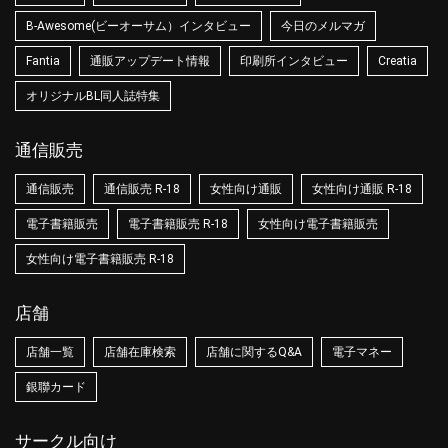
B-Awesome(ビーオーサム）インタビュー
今日のメルマガ
Fantia
通販アップデート情報
印刷所インタビュー
Creatia
オリジナルBL同人誌特集
通信販売
通信販売
通信販売 R-18
女性向け通販
女性向け通販 R-18
電子書籍販売
電子書籍販売 R-18
女性向け電子書籍販売
女性向け電子書籍販売 R-18
店舗
店舗一覧
店舗在庫検索
店舗に関するQ&A
電子マネー
銀聯カード
サークル向け