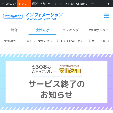
とらのあな
インフォ
通販
店舗
とらコイン
とら婚
WEBオンリー
▼
総合
女性向け
ランキング
WEBオンリー
女性向けTOP
同人
女性向け
【とらのあなWEBオンリー】サービス終了の