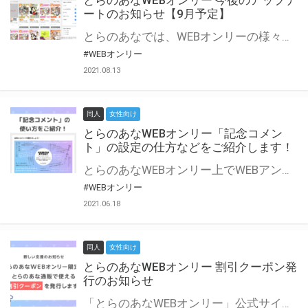
とらのあなWEBオンリー 今後のアップデ
ートのお知らせ【9月予定】
とらのあなでは、WEBオンリーの様々な支援を実施しています。 今回は2021年9月に実装を予定しているアップデート情報についてご紹介いたします。 とらのあなWEBオンリーサイトはこちら
#WEBオンリー
2021.08.13
同人
女性向け
とらのあなWEBオンリー「記念コメン
ト」の設定の仕方などをご紹介します！
とらのあなWEBオンリー上でWEBアンソロジーが作成できる「記念コメント」について、その使い方や作成手順を解説します！ 支援タイプを「サークル参加型」「サークル参加型・マルシェ(イベント会場)機能付き」でお申し込みいただいている主催者様はぜひご活用ください♪ とらのあなWEBオンリーサイトはこちら
#WEBオンリー
2021.06.18
同人
女性向け
とらのあなWEBオンリー 割引クーポン発
行のお知らせ
「とらのあなWEBオンリー」公式サイトでとらのあな通販の「割引クーポン」を配布中！ イベントごとに開催当日限定で使える割引クーポンのシリアルコードを発行します。 とらのあなWEBオンリーのページをチェックして、イベント当日にお得にお買い物を楽しみましょう♪ ※本キャンペーンは予告なく終了する場合がございます。 とらのあなWEBオンリーサイトはこちら