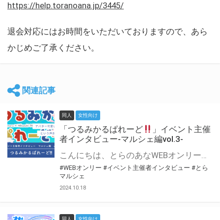
https://help.toranoana.jp/3445/
退会対応にはお時間をいただいておりますので、あら
かじめご了承ください。
関連記事
同人
女性向け
「つるみかるぱれーど
」イベント主催
者インタビュー-マルシェ編vol.3-
こんにちは、とらのあなWEBオンリー運営スタッフです。 新たにお届けする、イベント主催者インタビュー-マルシェ編-は、 とらのあなWEBオンリー「マルシェ」をご利用した主催様に 「マルシェ」を使って開催した感想や心がけをお聞きする企画です。 今回は、WEBオンリー初開催「つるみかるぱれーど
#WEBオンリー
#イベント主催者インタビュー
#とら
マルシェ
2024.10.18
同人
女性向け