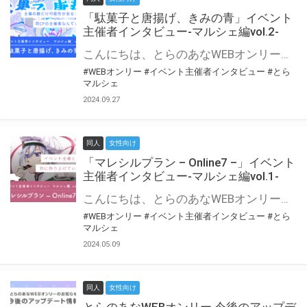
「駄菓子と唐揚げ、きみの青」イベント
主催者インタビュー-マルシェ編vol.2-
こんにちは、とらのあなWEBオンリー運営スタッフです。 新たにお届けする、イベント主催者インタビュー-マルシェ編-は、 とらのあなWEBオンリー「マルシェ」をご利用の主催様に 「マルシェ」を使ってイベントを開催した感想や心がけをお聞きする企画です。 今回は、WEBオンリー初開催「駄菓子と唐揚げ、きみの青」より、 主催のぎこ六屋様にお話を伺いました。 協力：ぎこ六屋様／イベント公式Twitter（@krkgwks） とらのあなWEBオンリー「マルシェ」とは？ WEBオンリーでリアルタイムでコミュニケーションがとれるオンライン会場です。
#WEBオンリー
#イベント主催者インタビュー
#とら
マルシェ
2024.09.27
同人
女性向け
「マレシルプラン – Online7 –」イベント
主催者インタビュー-マルシェ編vol.1-
こんにちは、とらのあなWEBオンリー運営スタッフです。 新たにお届けする、イベント主催者インタビュー-マルシェ編-は、 とらのあなWEBオンリー「マルシェ」をご利用した主催様に 「マルシェ」を使って開催した感想や心がけをお聞きする企画です。 今回は、WEBオンリー開催7回目迎えた「マレシルプラン – Online7 –」より、 主催の玉川うた様にお話を伺いました。 ▼マレシルプランのインタビュー前回記事 「イベント主催者インタビュー vol.6」はこちら 協力：玉川うた様（マレシルプラン実行委員会 代表）／イベント公式Twitter（@mallesil_plan） とらのあなWEBオンリー「マルシェ」とは？ WEBオンリーでリアルタイムでコミュニケーションがとれるオンライン会場です。
#WEBオンリー
#イベント主催者インタビュー
#とら
マルシェ
2024.05.09
同人
女性向け