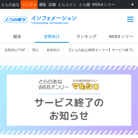
とらのあな
インフォ
通販
店舗
とらコイン
とら婚
WEBオンリー
▼
総合
女性向け
ランキング
WEBオンリー
女性向けTOP
同人
女性向け
【とらのあなWEBオンリー】サービス終了の