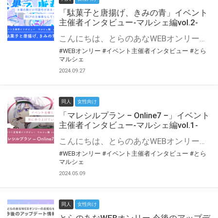
「駄菓子と唐揚げ、きみの青」イベント
主催者インタビュー-マルシェ編vol.2-
こんにちは、とらのあなWEBオンリー運営スタッフです。 新たにお届けする、イベント主催者インタビュー-マルシェ編-は、 とらのあなWEBオンリー「マルシェ」をご利用の主催様に 「マルシェ」を使ってイベントを開催した感想や心がけをお聞きする企画です。 今回は、WEBオンリー初開催「駄菓子と唐揚げ、きみの青」より、 主催のぎこ六屋様にお話を伺いました。 協力：ぎこ六屋様／イベント公式Twitter（@krkgwks） とらのあなWEBオンリー「マルシェ」とは？ WEBオンリーでリアルタイムでコミュニケーションがとれるオンライン会場です。
#WEBオンリー
#イベント主催者インタビュー
#とら
マルシェ
2024.09.27
同人
女性向け
「マレシルプラン – Online7 –」イベント
主催者インタビュー-マルシェ編vol.1-
こんにちは、とらのあなWEBオンリー運営スタッフです。 新たにお届けする、イベント主催者インタビュー-マルシェ編-は、 とらのあなWEBオンリー「マルシェ」をご利用した主催様に 「マルシェ」を使って開催した感想や心がけをお聞きする企画です。 今回は、WEBオンリー開催7回目迎えた「マレシルプラン – Online7 –」より、 主催の玉川うた様にお話を伺いました。 ▼マレシルプランのインタビュー前回記事 「イベント主催者インタビュー vol.6」はこちら 協力：玉川うた様（マレシルプラン実行委員会 代表）／イベント公式Twitter（@mallesil_plan） とらのあなWEBオンリー「マルシェ」とは？ WEBオンリーでリアルタイムでコミュニケーションがとれるオンライン会場です。
#WEBオンリー
#イベント主催者インタビュー
#とら
マルシェ
2024.05.09
同人
女性向け