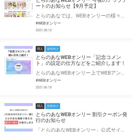
とらのあなWEBオンリー 今後のアップデ
ートのお知らせ【9月予定】
とらのあなでは、WEBオンリーの様々な支援を実施しています。 今回は2021年9月に実装を予定しているアップデート情報についてご紹介いたします。 とらのあなWEBオンリーサイトはこちら
#WEBオンリー
2021.08.13
同人
女性向け
とらのあなWEBオンリー「記念コメン
ト」の設定の仕方などをご紹介します！
とらのあなWEBオンリー上でWEBアンソロジーが作成できる「記念コメント」について、その使い方や作成手順を解説します！ 支援タイプを「サークル参加型」「サークル参加型・マルシェ(イベント会場)機能付き」でお申し込みいただいている主催者様はぜひご活用ください♪ とらのあなWEBオンリーサイトはこちら
#WEBオンリー
2021.06.18
同人
女性向け
とらのあなWEBオンリー 割引クーポン発
行のお知らせ
「とらのあなWEBオンリー」公式サイトでとらのあな通販の「割引クーポン」を配布中！ イベントごとに開催当日限定で使える割引クーポンのシリアルコードを発行します。 とらのあなWEBオンリーのページをチェックして、イベント当日にお得にお買い物を楽しみましょう♪ ※本キャンペーンは予告なく終了する場合がございます。 とらのあなWEBオンリーサイトはこちら