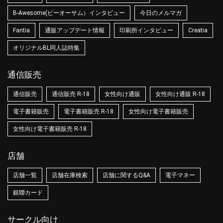
B-Awesome(ビーオーサム）インタビュー
今日のメルマガ
Fantia
通販アップデート情報
印刷所インタビュー
Creatia
オリジナルBL同人誌特集
通信販売
通信販売
通信販売 R-18
女性向け通販
女性向け通販 R-18
電子書籍販売
電子書籍販売 R-18
女性向け電子書籍販売
女性向け電子書籍販売 R-18
店舗
店舗一覧
店舗在庫検索
店舗に関するQ&A
電子マネー
銀聯カード
サークル向け