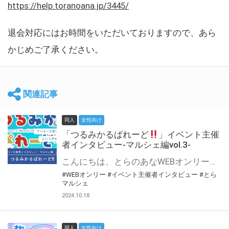
https://help.toranoana.jp/3445/
退会対応にはお時間をいただいておりますので、あら
かじめご了承ください。
関連記事
同人
女性向け
「つるみかるぱれーど
」イベント主催
者インタビュー-マルシェ編vol.3-
こんにちは、とらのあなWEBオンリー運営スタッフです。 新たにお届けする、イベント主催者インタビュー-マルシェ編-は、 とらのあなWEBオンリー「マルシェ」をご利用した主催様に 「マルシェ」を使って開催した感想や心がけをお聞きする企画です。 今回は、WEBオンリー初開催「つるみかるぱれーど
#WEBオンリー
#イベント主催者インタビュー
#とら
マルシェ
2024.10.18
同人
女性向け